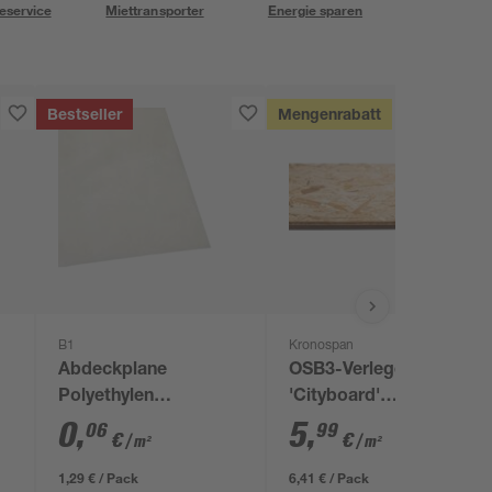
eservice
Miettransporter
Energie sparen
Bestseller
Mengenrabatt
B1
Kronospan
Abdeckplane
OSB3-Verlegeplatte
Polyethylen
'Cityboard'
transparent 4 x 5 m
ungeschliffen 1690 x
0
,
5
,
06
99
€
€
/ m²
/ m²
634 x 12 mm
1,29 € / Pack
6,41 € / Pack