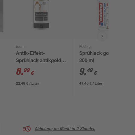
toom
Edding
Antik-Effekt-
Sprühlack gold matt
Sprühlack antikgold
200 ml
matt 150 ml
8
,
9
,
99
49
€
€
22,48 € / Liter
47,45 € / Liter
Abholung im Markt in 2 Stunden