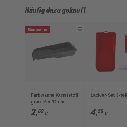
Häufig dazu gekauft
Bestseller
B1
B1
Farbwanne Kunststoff
Lackier-Set 3-tei
grau 15 x 32 cm
2
,
4
,
69
59
€
€