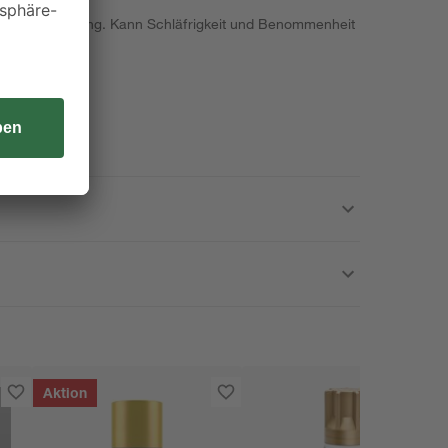
ere Augenreizung. Kann Schläfrigkeit und Benommenheit
Aktion