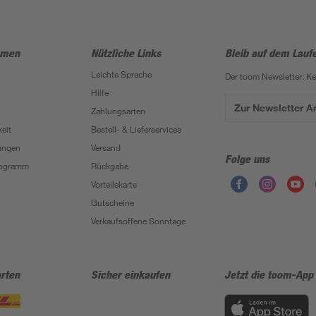
hmen
Nützliche Links
Bleib auf dem Lauf
Leichte Sprache
Der toom Newsletter: K
Hilfe
Zur Newsletter 
Zahlungsarten
eit
Bestell- & Lieferservices
ungen
Versand
Folge uns
Programm
Rückgabe
Vorteilskarte
Gutscheine
Verkaufsoffene Sonntage
rten
Sicher einkaufen
Jetzt die toom-App