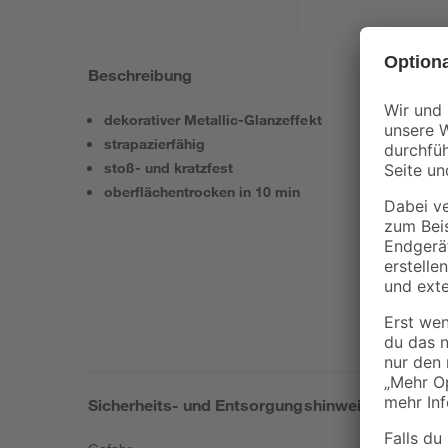
Beschreibung
dekorativer Metallic-Glanzeffekt
strapazierfähig
stoß- und kratzfest
oberflächentrocken in 10 min
Sicherheits- und Entsorgungshinweise