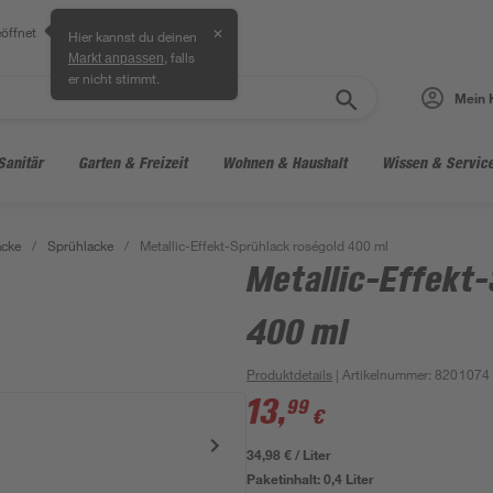
öffnet
✕
Hier kannst du deinen
, falls
Markt anpassen
er nicht stimmt.
Mein 
Sanitär
Garten & Freizeit
Wohnen & Haushalt
Wissen & Servic
acke
/
Sprühlacke
/
Metallic-Effekt-Sprühlack roségold 400 ml
Metallic-Effekt
400 ml
Produktdetails
| Artikelnummer
:
8201074
13
,
99
€
34,98 € / Liter
Paketinhalt:
0,4 Liter