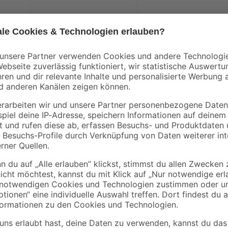
Lacke erfüllen viele Funktionen. Is
Metallic-Effekt-Sprühlack von Too
dem Auftrag solltest du eine Grun
bei einem einmaligen Anstrich grö
ein gutes Ergebnis mit dem Anstric
Innenbereich nutzt, brauchst du k
lösemittelhaltig und somit vielfält
Minuten kannst du den Metallic-Ef
überstreichen.
Weitere Hinweise zu deinem Projekt
www.toom.de/b/eigenmarke/farbe