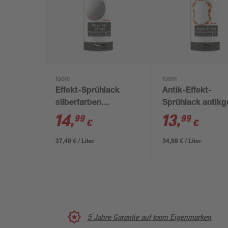
toom
toom
Effekt-Sprühlack
Antik-Effekt-
silberfarben
Sprühlack antikg
seidenmatt 400 ml
glänzend 400 ml
14
,
13
,
99
99
€
€
37,48 € / Liter
34,98 € / Liter
5 Jahre Garantie auf toom Eigenmarken