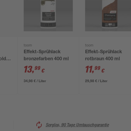
toom
toom
Effekt-Sprühlack
Effekt-Sprühlack
old
bronzefarben 400 ml
rotbraun 400 ml
13
,
11
,
99
99
€
€
34,98 € / Liter
29,98 € / Liter
Sorglos, 90 Tage Umtauschgarantie