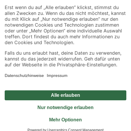
Sicher einkaufen
Jetzt die toom-App herunterladen
Alle Preisangaben in EUR inkl. gesetzl. MwSt.. Die dargestellten Angebote sind unter
Umständen nicht in allen Märkten verfügbar. Die angegebenen Verfügbarkeiten beziehen
sich auf den unter "Mein Markt" ausgewählten toom Baumarkt. Alle Angebote und
Produkte nur solange der Vorrat reicht.
*Paketversand ab 59 € versandkostenfrei, gilt nicht für Artikel mit Speditionsversand, hier
fallen zusätzliche Versandkosten an.
Datenschutz
Privatsphäre
Impressum
AGB
Nutzungsbedingungen
Widerrufsrecht
Vertrag widerrufen
Barrierefreiheit
© 2026 toom Baumarkt GmbH