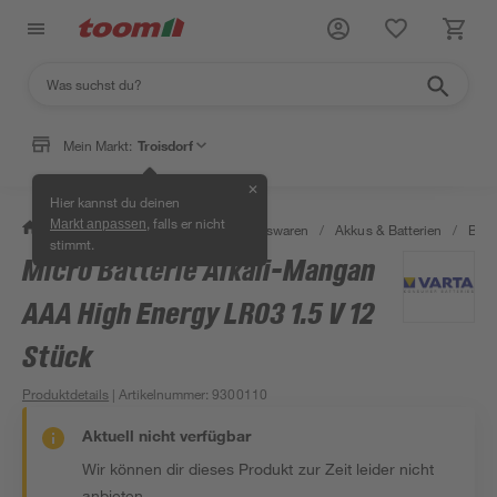
Mein Markt:
Troisdorf
✕
Hier kannst du deinen
, falls er nicht
Markt anpassen
/
Wohnen & Haushalt
/
Haushaltswaren
/
Akkus & Batterien
/
Batt
stimmt.
Micro Batterie Alkali-Mangan
AAA High Energy LR03 1.5 V 12
Stück
Produktdetails
| Artikelnummer
:
9300110
Aktuell nicht verfügbar
Wir können dir dieses Produkt zur Zeit leider nicht
anbieten.