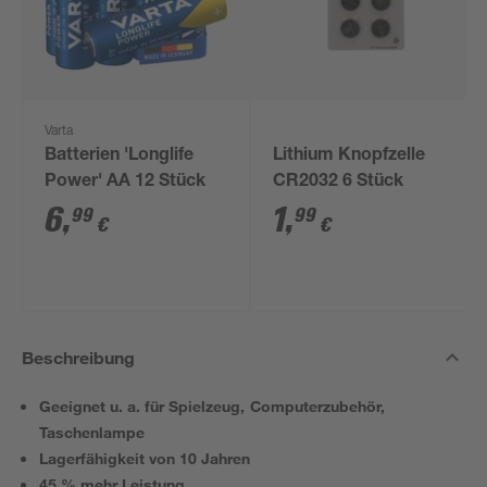
Varta
Batterien 'Longlife
Lithium Knopfzelle
Power' AA 12 Stück
CR2032 6 Stück
6
,
1
,
99
99
€
€
Beschreibung
Geeignet u. a. für Spielzeug, Computerzubehör,
Taschenlampe
Lagerfähigkeit von 10 Jahren
45 % mehr Leistung