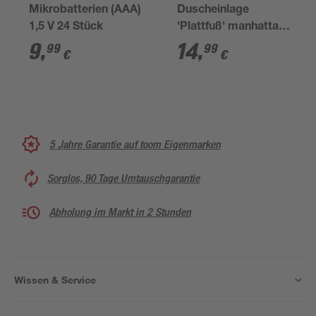
Mikrobatterien (AAA)
Duscheinlage
1,5 V 24 Stück
'Plattfuß' manhattan-
grau 54 x 54 cm
9
,
14
,
99
99
€
€
5 Jahre Garantie auf toom Eigenmarken
Sorglos, 90 Tage Umtauschgarantie
Abholung im Markt in 2 Stunden
Wissen & Service