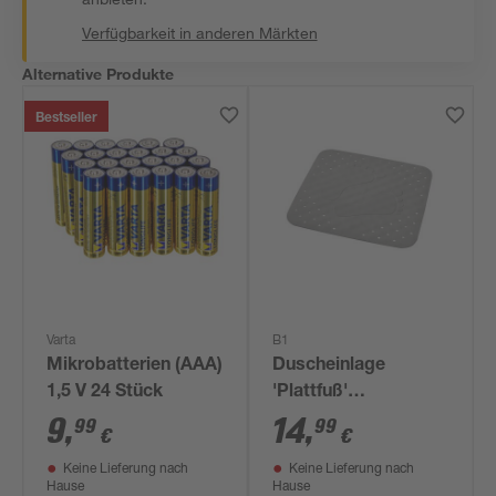
Verfügbarkeit in anderen Märkten
Alternative Produkte
Bestseller
Varta
B1
Mikrobatterien (AAA)
Duscheinlage
1,5 V 24 Stück
'Plattfuß'
manhattan-grau 54 x
9
,
14
,
99
99
€
€
54 cm
Keine Lieferung nach
Keine Lieferung nach
Hause
Hause