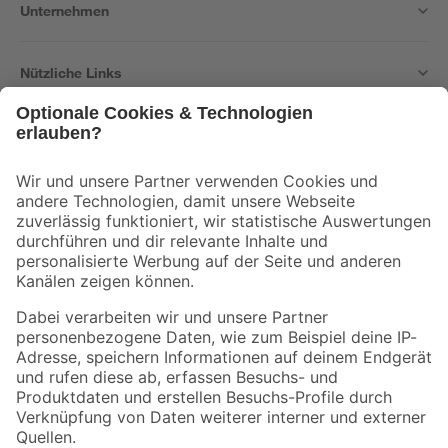
Unternehmen
Nützliche Links
Bleib auf dem Laufenden mit unserem Newsletter
Der toom Newsletter: Keine Angebote und Aktionen mehr verpassen!
Zur Newsletter Anmeldung
Folge uns
Zahlungsarten
Versandarten