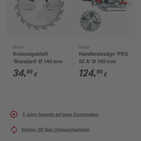
Bosch
Bosch
Kreissägeblatt
Handkreissäge 'PKS
'Standard' Ø 140 mm
55 A' Ø 160 mm
34
,
124
,
99
99
€
€
5 Jahre Garantie auf toom Eigenmarken
Sorglos, 90 Tage Umtauschgarantie