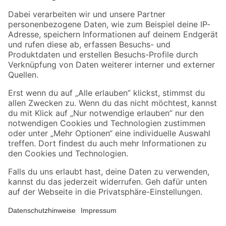
Zahlungsarten
Versandarten
Sicher einkaufen
Jetzt die toom-App herunterladen
Alle Preisangaben in EUR inkl. gesetzl. MwSt.. Die dargestellten Angebote sind unter
Umständen nicht in allen Märkten verfügbar. Die angegebenen Verfügbarkeiten beziehen
sich auf den unter "Mein Markt" ausgewählten toom Baumarkt. Alle Angebote und
Produkte nur solange der Vorrat reicht.
*Paketversand ab 59 € versandkostenfrei, gilt nicht für Artikel mit Speditionsversand, hier
fallen zusätzliche Versandkosten an.