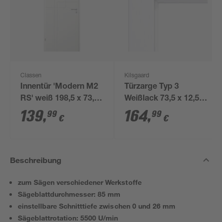
Classen
Kilsgaard
Innentür 'Modern M2
Türzarge Typ 3
RS' weiß 198,5 x 73,5
Weißlack 73,5 x 12,5
cm, Linksanschlag
cm
139
,
164
,
99
99
€
€
Beschreibung
zum Sägen verschiedener Werkstoffe
Sägeblattdurchmesser: 85 mm
einstellbare Schnitttiefe zwischen 0 und 26 mm
Sägeblattrotation: 5500 U/min