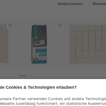
Handwerksservice
Mietgerät
toom
ti'
Fliesenkleber grau 5
Mosaikfliese 'Color
kg
Dot' Feinsteinzeug
30 cm
ivory 30 x 30 cm
8
,
4
,
29
99
€
€
1,66 € / Kilogramm