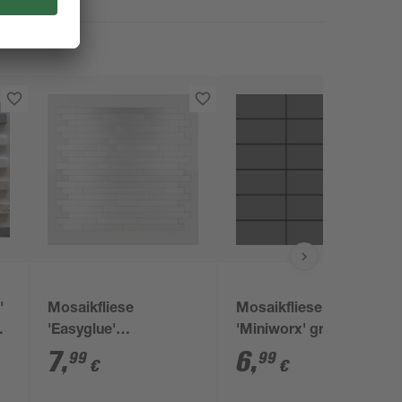
'
Mosaikfliese
Mosaikfliese
u
'Easyglue'
'Miniworx' grey
selbstklebend
glossy 29,7 x 29,7 x
7
,
6
,
99
99
€
€
Aluminium
0,6 cm
silberfarben 30 x 30,5