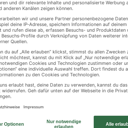
Die Mosaikfliese aus der Serie 'C
Wänden oder einem kreativen Bast
schrumpfen kann, handelt es sich
nur um ungefähre Maße. Dabei besti
mit vielen verschiedenen Wohnsti
Innenbereich verlegen. Die Rutsc
auch wenn der Boden mal nass wird
Fläche von 0,99 m² abdecken. Bit
ungefährer Verschnitt von 5 % anfä
entsprechend größer.