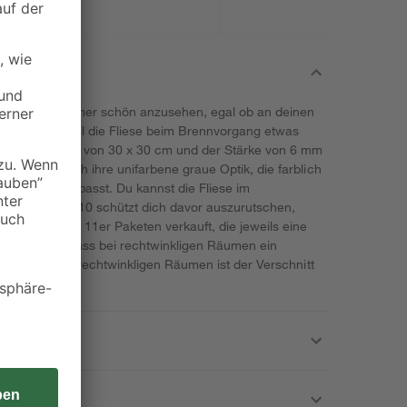
olor Dot' ist immer schön anzusehen, egal ob an deinen
elprojekt. Weil die Fliese beim Brennvorgang etwas
 bei der Größe von 30 x 30 cm und der Stärke von 6 mm
cht sie durch ihre unifarbene graue Optik, die farblich
len zusammenpasst. Du kannst die Fliese im
hhemmklasse 10 schützt dich davor auszurutschen,
. Sie wird in 11er Paketen verkauft, die jeweils eine
te bedenke, dass bei rechtwinkligen Räumen ein
llt. Bei nicht rechtwinkligen Räumen ist der Verschnitt