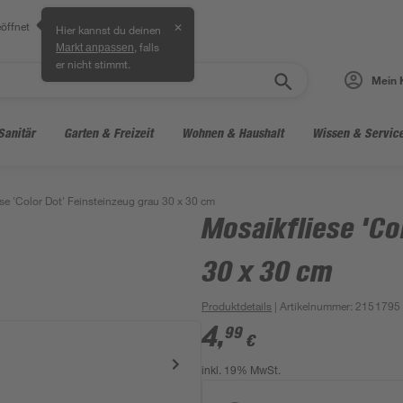
öffnet
✕
Hier kannst du deinen
, falls
Markt anpassen
er nicht stimmt.
Mein 
Sanitär
Garten & Freizeit
Wohnen & Haushalt
Wissen & Servic
se 'Color Dot' Feinsteinzeug grau 30 x 30 cm
Mosaikfliese 'Co
30 x 30 cm
Produktdetails
| Artikelnummer
:
2151795
4
,
99
€
inkl. 19% MwSt.