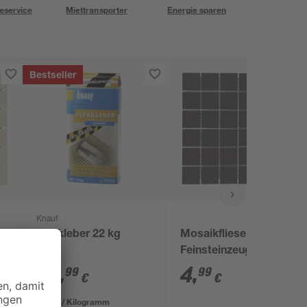
eservice
Miettransporter
Energie sparen
Bestseller
Knauf
Flexkleber 22 kg
Mosaikfliese 'Uni'
Feinsteinzeug
schwarz 30 x 30 cm
25
,
4
,
99
99
€
€
1,18 € / Kilogramm