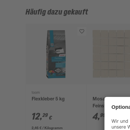
Häufig dazu gekauft
toom
Flexkleber 5 kg
Mosaikfliese 'Dot
Feinsteinzeug
graubeige 30 x 
12
,
4
,
29
99
€
€
2,46 € / Kilogramm