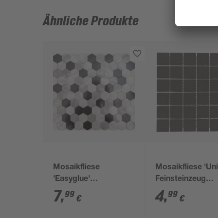
Ähnliche Produkte
Mosaikfliese
Mosaikfliese 'Uni
'Easyglue'
Feinsteinzeug
selbstklebend
schwarz 30 x 30
7
,
4
,
99
99
€
€
Aluminium
silberfarben 28 x 29