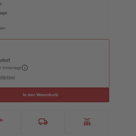
e
tage
ten
sdorf
h hinterlegt
 Märkten
In den Warenkorb