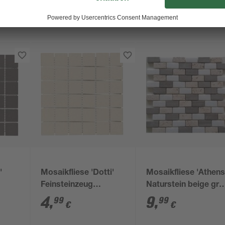
'
Mosaikfliese 'Dotti'
Mosaikfliese 'Athens
Feinsteinzeug
Naturstein beige gra
 cm
graubeige 30 x 30 cm
brick 30 x 30 cm
4
,
9
,
99
99
€
€