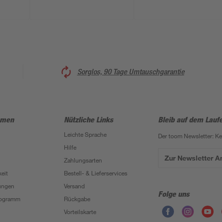
Sorglos, 90 Tage Umtauschgarantie
hmen
Nützliche Links
Bleib auf dem Lauf
Leichte Sprache
Der toom Newsletter: K
Hilfe
Zur Newsletter 
Zahlungsarten
eit
Bestell- & Lieferservices
ungen
Versand
Folge uns
Programm
Rückgabe
Vorteilskarte