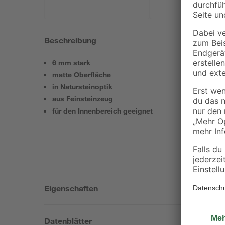
Beschreibung
6 mm stark
matte Oberfläche
in Natursteinoptik
aus Feinsteinzeug
für den Innenbereich geeignet
Eigenschaften
Datenblätter