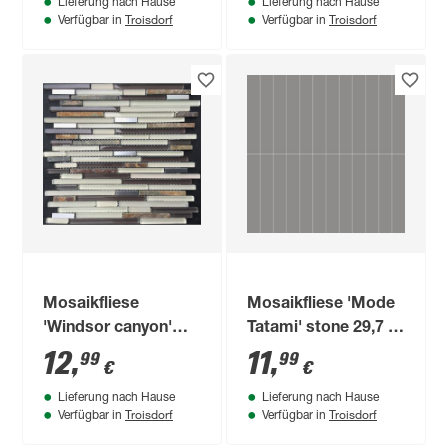
Lieferung nach Hause
Lieferung nach Hause
Troisdorf
Troisdorf
Verfügbar in
Verfügbar in
Mosaikfliese
Mosaikfliese 'Mode
'Windsor canyon'
Tatami' stone 29,7 x
Glas/Metall/Naturstein
29,7 x 0,7 cm
12
,
11
,
99
99
€
€
beige/braun 30,5 x
Lieferung nach Hause
Lieferung nach Hause
30,5 cm
Troisdorf
Troisdorf
Verfügbar in
Verfügbar in