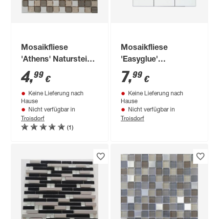
Mosaikfliese
Mosaikfliese
'Athens' Naturstein
'Easyglue'
beige grau blend 30
selbstklebend metro
4
,
7
,
99
99
€
€
x 30 cm
weiß Kunststoff 29,6
Keine Lieferung nach
Keine Lieferung nach
x 29,6 cm
Hause
Hause
Nicht verfügbar in
Nicht verfügbar in
Troisdorf
Troisdorf
(1)