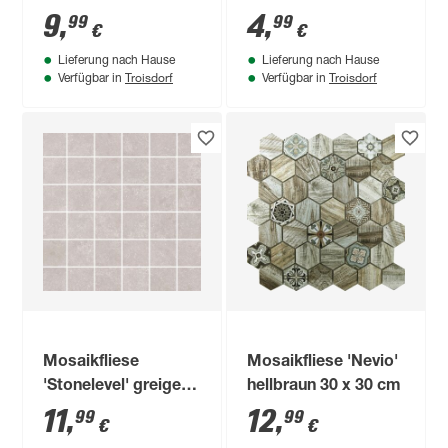
schwarz 30,5 x 30,5
x 28 cm
9
,
4
,
99
99
€
€
cm
Lieferung nach Hause
Lieferung nach Hause
Troisdorf
Troisdorf
Verfügbar in
Verfügbar in
Mosaikfliese
Mosaikfliese 'Nevio'
'Stonelevel' greige
hellbraun 30 x 30 cm
29,7 x 29,7 x 0,9 cm
11
,
12
,
99
99
€
€