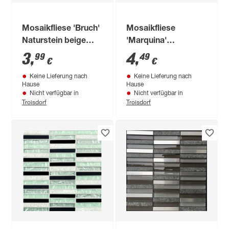
Mosaikfliese 'Bruch'
Mosaikfliese
Naturstein beige
'Marquina'
braun 30,5 x 30,5 cm
Naturstein schwarz
3
,
4
,
99
49
€
€
30,5 x 30,5 cm
Keine Lieferung nach
Keine Lieferung nach
Hause
Hause
Nicht verfügbar in
Nicht verfügbar in
Troisdorf
Troisdorf