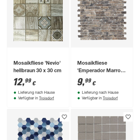
Mosaikfliese 'Nevio'
Mosaikfliese
hellbraun 30 x 30 cm
'Emperador Marron'
Naturstein braun 30
12
,
9
,
99
99
€
€
x 30 cm
Lieferung nach Hause
Lieferung nach Hause
Troisdorf
Troisdorf
Verfügbar in
Verfügbar in