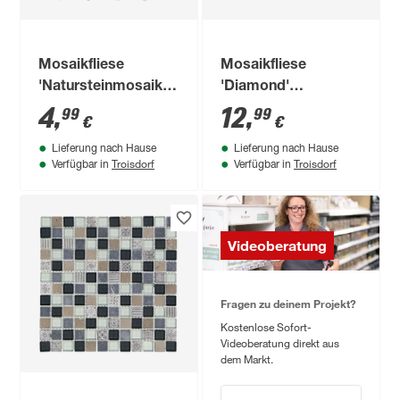
Mosaikfliese
Mosaikfliese
'Natursteinmosaik'
'Diamond'
Naturstein beige 28
Glas/Metall
4
,
12
,
99
99
€
€
x 28 cm
schwarz/silberfarben
Lieferung nach Hause
Lieferung nach Hause
29,8 x 30,4 cm
Troisdorf
Troisdorf
Verfügbar in
Verfügbar in
Videoberatung
Fragen zu deinem Projekt?
Kostenlose Sofort-
Videoberatung direkt aus
dem Markt.