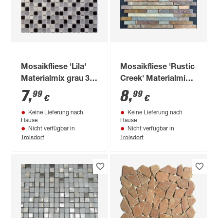
Mosaikfliese 'Lila'
Mosaikfliese 'Rustic
Materialmix grau 30
Creek' Materialmix
x 30 cm
braun-beige 30,5 x
7
,
8
,
99
99
€
€
30,5 cm
Keine Lieferung nach
Keine Lieferung nach
Hause
Hause
Nicht verfügbar in
Nicht verfügbar in
Troisdorf
Troisdorf