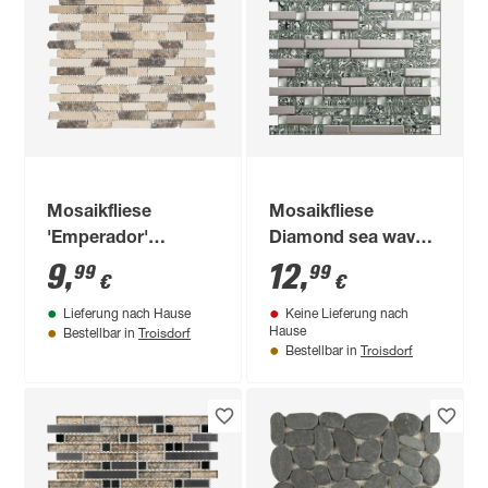
Mosaikfliese
Mosaikfliese
'Emperador'
Diamond sea wave
Naturstein
29,8 x 30,4 cm
9
,
12
,
99
99
€
€
beige/grau/braun 30
Lieferung nach Hause
Keine Lieferung nach
x 30 cm
Troisdorf
Hause
Bestellbar in
Troisdorf
Bestellbar in