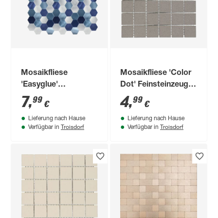
Mosaikfliese
Mosaikfliese 'Color
'Easyglue'
Dot' Feinsteinzeug
selbstklebend
grau 30 x 30 cm
7
,
4
,
99
99
€
€
blau/silber 28 x 29
Lieferung nach Hause
Lieferung nach Hause
cm
Troisdorf
Troisdorf
Verfügbar in
Verfügbar in