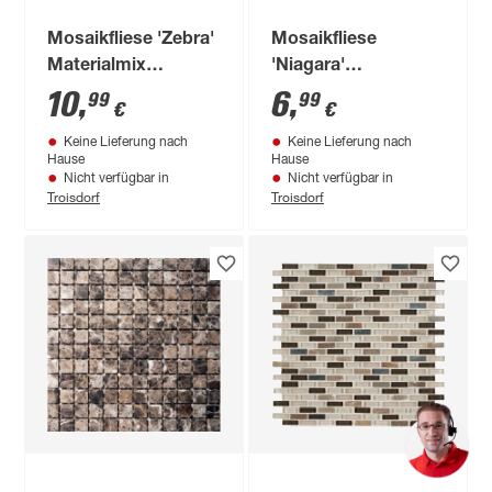
Mosaikfliese 'Zebra'
Mosaikfliese
Materialmix
'Niagara'
schwarz-weiß 30 x
Materialmix grau-
10
,
6
,
99
99
€
€
30,6 cm
schwarz 30,5 x 30,5
Keine Lieferung nach
Keine Lieferung nach
cm
Hause
Hause
Nicht verfügbar in
Nicht verfügbar in
Troisdorf
Troisdorf