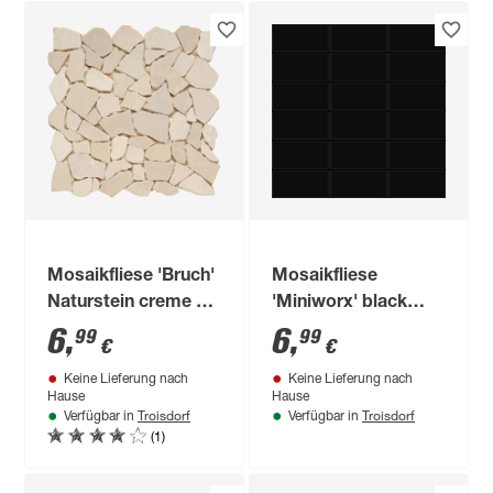
Mosaikfliese 'Bruch'
Mosaikfliese
Naturstein creme 30
'Miniworx' black
x 30 cm
glossy 29,7 x 29,7 x
6
,
6
,
99
99
€
€
0,6 cm
Keine Lieferung nach
Keine Lieferung nach
Hause
Hause
Troisdorf
Troisdorf
Verfügbar in
Verfügbar in
(1)