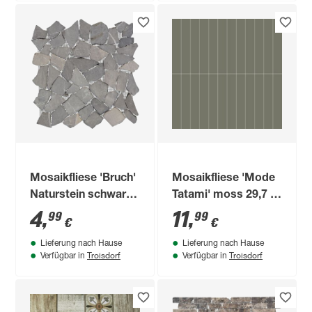
Mosaikfliese 'Bruch'
Mosaikfliese 'Mode
Naturstein schwarz
Tatami' moss 29,7 x
28 x 28 cm
29,7 x 0,7 cm
4
,
11
,
99
99
€
€
Lieferung nach Hause
Lieferung nach Hause
Troisdorf
Troisdorf
Verfügbar in
Verfügbar in