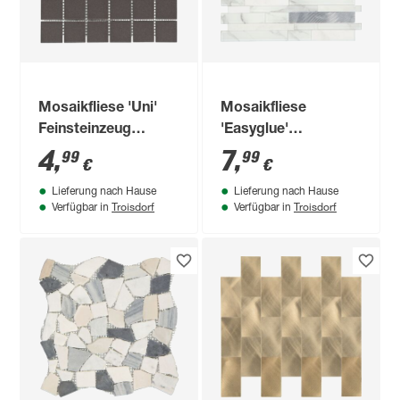
Mosaikfliese 'Uni'
Mosaikfliese
Feinsteinzeug
'Easyglue'
schwarz 30 x 30 cm
selbstklebend
4
,
7
,
99
99
€
€
weiß/grau
Lieferung nach Hause
Lieferung nach Hause
Kunststoff 30,5 x
Troisdorf
Troisdorf
Verfügbar in
Verfügbar in
30,5 cm