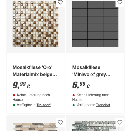
Mosaikfliese 'Oro'
Mosaikfliese
Materialmix beige
'Miniworx' grey
30 x 30 cm
glossy 29,7 x 29,7 x
9
,
6
,
99
99
€
€
0,6 cm
Keine Lieferung nach
Keine Lieferung nach
Hause
Hause
Troisdorf
Troisdorf
Verfügbar in
Verfügbar in