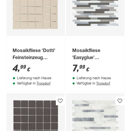
Mosaikfliese 'Dotti'
Mosaikfliese
Feinsteinzeug
'Easyglue'
graubeige 30 x 30
selbstklebend grau
4
,
7
,
99
99
€
€
cm
Kunststoff/Glas 30 x
Lieferung nach Hause
Lieferung nach Hause
30,5 cm
Troisdorf
Troisdorf
Verfügbar in
Verfügbar in