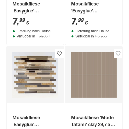
Mosaikfliese
Mosaikfliese
'Easyglue'
'Easyglue'
selbstklebend
selbstklebend
7
,
7
,
99
99
€
€
Aluminium
Aluminium
Lieferung nach Hause
Lieferung nach Hause
silberfarben 30 x
silberfarben 28 x 29
Troisdorf
Troisdorf
Verfügbar in
Verfügbar in
30,5 cm
cm
Mosaikfliese
Mosaikfliese 'Mode
'Easyglue'
Tatami' clay 29,7 x