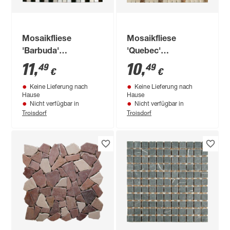
Mosaikfliese
Mosaikfliese
'Barbuda'
'Quebec'
Materialmix braun
Materialmix braun
11
,
10
,
49
49
€
€
30 x 30 cm
30 x 30 cm
Keine Lieferung nach
Keine Lieferung nach
Hause
Hause
Nicht verfügbar in
Nicht verfügbar in
Troisdorf
Troisdorf