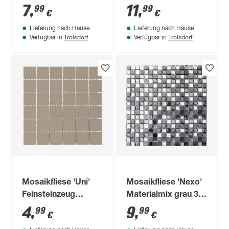
selbstklebend
29,7 x 0,7 cm
7
,
11
,
99
99
€
€
Glas/Naturstein
Lieferung nach Hause
Lieferung nach Hause
beige matt, 30,5 x
Troisdorf
Troisdorf
Verfügbar in
Verfügbar in
30,5 cm
Mosaikfliese 'Uni'
Mosaikfliese 'Nexo'
Feinsteinzeug
Materialmix grau 30
dunkelbraun 30 x 30
x 30 cm
4
,
9
,
99
99
€
€
cm