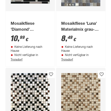
Mosaikfliese
Mosaikfliese 'Luna'
'Diamond'
Materialmix grau-
Glas/Metall
schwarz 30 x 30 cm
10
,
8
,
99
49
€
€
schwarz/silberfarben
Keine Lieferung nach
Keine Lieferung nach
29,8 x 30,4 cm
Hause
Hause
Nicht verfügbar in
Nicht verfügbar in
Troisdorf
Troisdorf