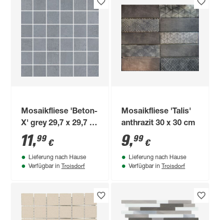
Mosaikfliese 'Beton-
Mosaikfliese 'Talis'
X' grey 29,7 x 29,7 x
anthrazit 30 x 30 cm
0,9 cm
11
,
9
,
99
99
€
€
Lieferung nach Hause
Lieferung nach Hause
Troisdorf
Troisdorf
Verfügbar in
Verfügbar in