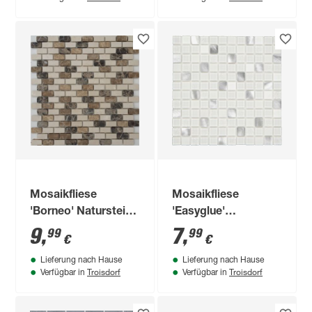
cm
Mosaikfliese
Mosaikfliese
'Borneo' Naturstein
'Easyglue'
beige 28,6 x 30 cm
selbstklebend Glas
9
,
7
,
99
99
€
€
aluminiumfarben/weiß
Lieferung nach Hause
Lieferung nach Hause
30 x 30 cm
Troisdorf
Troisdorf
Verfügbar in
Verfügbar in