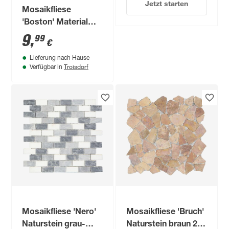
Jetzt starten
Mosaikfliese
'Boston' Materialmix
grau 30 x 30 cm
9
,
99
€
Lieferung nach Hause
Troisdorf
Verfügbar in
Mosaikfliese 'Nero'
Mosaikfliese 'Bruch'
Naturstein grau-
Naturstein braun 28