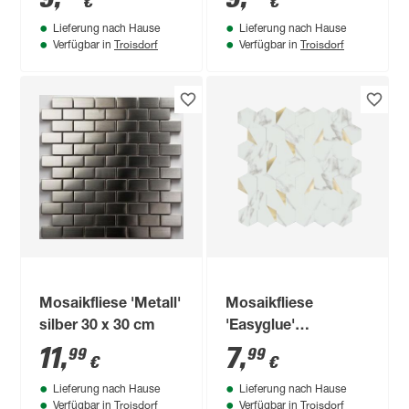
€
€
30 cm
Lieferung nach Hause
Lieferung nach Hause
Troisdorf
Troisdorf
Verfügbar in
Verfügbar in
Mosaikfliese 'Metall'
Mosaikfliese
silber 30 x 30 cm
'Easyglue'
selbstklebend
11
,
7
,
99
99
€
€
weiß/gold
Lieferung nach Hause
Lieferung nach Hause
Kunststoff 29 x 29
Troisdorf
Troisdorf
Verfügbar in
Verfügbar in