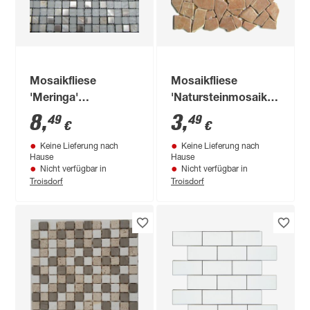
Mosaikfliese
Mosaikfliese
'Meringa'
'Natursteinmosaik'
Materialmix weiß 30
Naturstein rot-braun
8
,
3
,
49
49
€
€
x 30 cm
30,5 x 30,5 cm
Keine Lieferung nach
Keine Lieferung nach
Hause
Hause
Nicht verfügbar in
Nicht verfügbar in
Troisdorf
Troisdorf