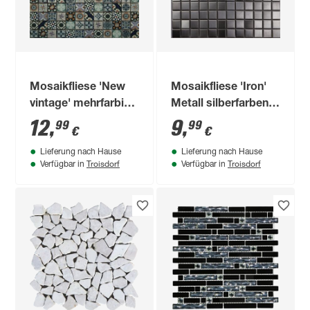
Mosaikfliese 'New
Mosaikfliese 'Iron'
vintage' mehrfarbig
Metall silberfarben
30 x 30 cm
30 x 30 cm
12
,
9
,
99
99
€
€
Lieferung nach Hause
Lieferung nach Hause
Troisdorf
Troisdorf
Verfügbar in
Verfügbar in