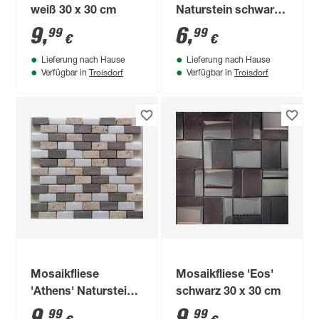
weiß 30 x 30 cm
Naturstein schwarz
30 x 30 cm
9
,
6
,
99
99
€
€
Lieferung nach Hause
Lieferung nach Hause
Troisdorf
Troisdorf
Verfügbar in
Verfügbar in
Mosaikfliese
Mosaikfliese 'Eos'
'Athens' Naturstein
schwarz 30 x 30 cm
beige grau brick 30 x
9
,
9
,
99
99