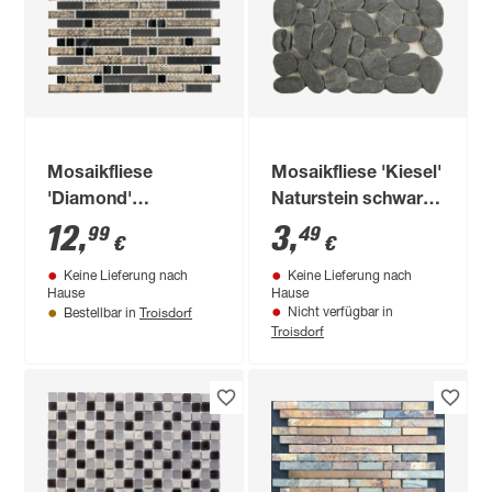
Mosaikfliese
Mosaikfliese 'Kiesel'
'Diamond'
Naturstein schwarz
goldfarben 29,8 x
29 x 29 cm
12
,
3
,
99
49
€
€
30,4 cm
Keine Lieferung nach
Keine Lieferung nach
Hause
Hause
Troisdorf
Nicht verfügbar in
Bestellbar in
Troisdorf