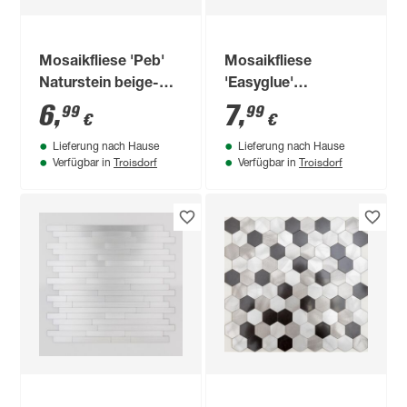
Mosaikfliese 'Peb'
Mosaikfliese
Naturstein beige-
'Easyglue'
schwarz 29 x 29 cm
selbstklebend
6
,
7
,
99
99
€
€
kupfer Kunststoff
Lieferung nach Hause
Lieferung nach Hause
29,6 x 29,6 cm
Troisdorf
Troisdorf
Verfügbar in
Verfügbar in