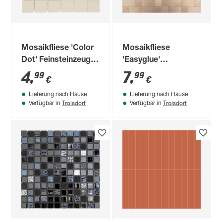
Mosaikfliese 'Color
Mosaikfliese
Dot' Feinsteinzeug
'Easyglue'
ivory 30 x 30 cm
selbstklebend
4
,
7
,
99
99
€
€
Aluminium
Lieferung nach Hause
Lieferung nach Hause
kupferfarben 30,5 x
Troisdorf
Troisdorf
Verfügbar in
Verfügbar in
30,5 cm