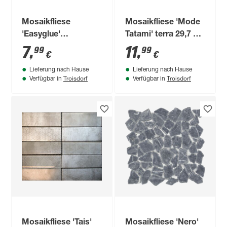
Mosaikfliese
Mosaikfliese 'Mode
'Easyglue'
Tatami' terra 29,7 x
selbstklebend Glas
29,7 x 0,7 cm
7
,
11
,
99
99
€
€
schwarz 30 x 30 cm
Lieferung nach Hause
Lieferung nach Hause
Troisdorf
Troisdorf
Verfügbar in
Verfügbar in
Mosaikfliese 'Tais'
Mosaikfliese 'Nero'