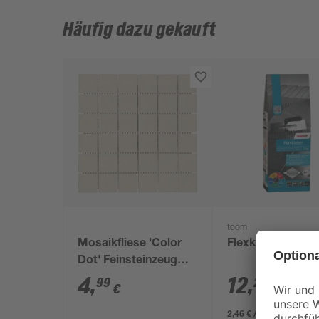
Häufig dazu gekauft
toom
Mosaikfliese 'Color
Flexkleber 5 kg
Dot' Feinsteinzeug
ivory 30 x 30 cm
4
,
12
,
99
29
€
€
2,46 € / Kilogramm