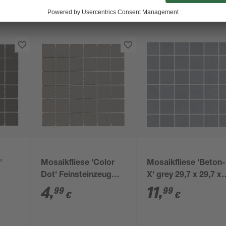
'
Mosaikfliese 'Color
Mosaikfliese 'Beton-
Dot' Feinsteinzeug
X' grey 29,7 x 29,7 x
 cm
grau 30 x 30 cm
0,9 cm
4
,
11
,
99
99
€
€