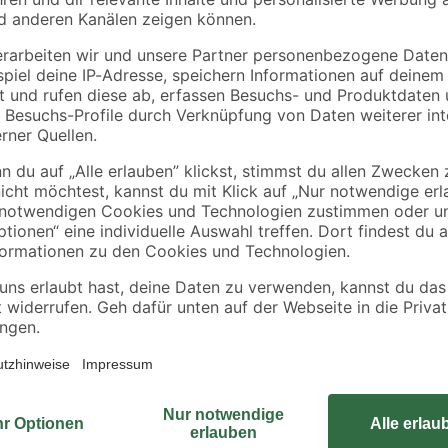
Die Mosaikfliese aus der Serie 'Do
sondern auch für kreative Bastelpr
6 mm stark. Weil die Fliese beim
hier um ungefähre Maße. Ihre einfa
Wohnstilen. Du kannst die Fliese
schützt davor, den Halt zu verlier
einer Bestellung erhältst du 11 Pla
dass bei rechtwinkligen Räumen ein
rechtwinkligen Räumen ist der Ver