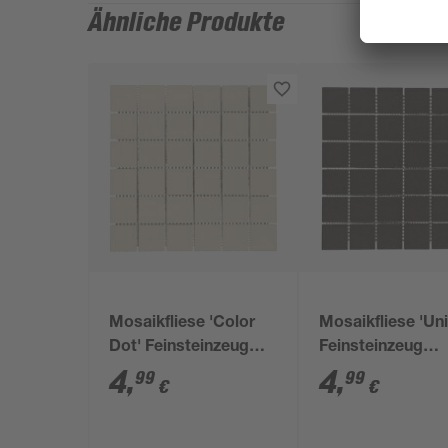
Ähnliche Produkte
Mosaikfliese 'Color
Mosaikfliese 'Uni
Dot' Feinsteinzeug
Feinsteinzeug
ivory 30 x 30 cm
schwarz 30 x 30
4
,
4
,
99
99
€
€