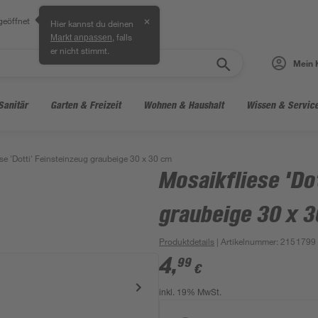
geöffnet
✕
Hier kannst du deinen
, falls
Markt anpassen
er nicht stimmt.
Mein 
Sanitär
Garten & Freizeit
Wohnen & Haushalt
Wissen & Servic
se 'Dotti' Feinsteinzeug graubeige 30 x 30 cm
Mosaikfliese 'Do
graubeige 30 x 
Produktdetails
| Artikelnummer
:
2151799
4
,
99
€
inkl. 19% MwSt.