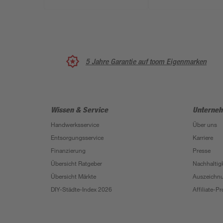
5 Jahre Garantie auf toom Eigenmarken
Wissen & Service
Unterne
Handwerksservice
Über uns
Entsorgungsservice
Karriere
Finanzierung
Presse
Übersicht Ratgeber
Nachhaltigk
Übersicht Märkte
Auszeichn
DIY-Städte-Index 2026
Affiliate-