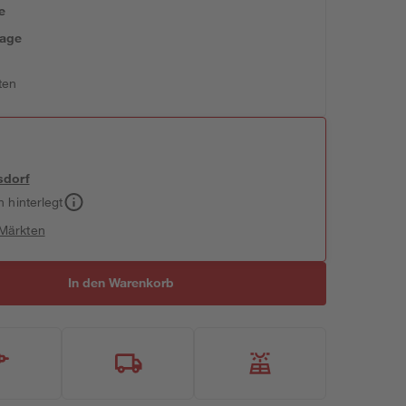
e
tage
ten
sdorf
h hinterlegt
 Märkten
In den Warenkorb