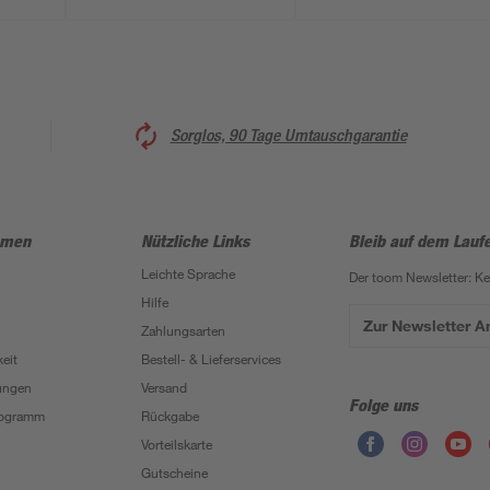
Sorglos, 90 Tage Umtauschgarantie
hmen
Nützliche Links
Bleib auf dem Lauf
Leichte Sprache
Der toom Newsletter: K
Hilfe
Zur Newsletter 
Zahlungsarten
eit
Bestell- & Lieferservices
ungen
Versand
Folge uns
Programm
Rückgabe
Vorteilskarte
Gutscheine