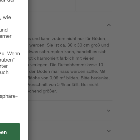
tti' sieht gut aus und kann zudem nicht nur für Böden,
ojekte genutzt werden. Sie ist ca. 30 x 30 cm groß und
 Brennvorgang etwas schrumpfen kann, handelt es sich
rbige beige Optik harmoniert farblich mit vielen
 im Innenbereich verlegen. Die Rutschhemmklasse 10
en, selbst wenn der Boden mal nass werden sollte. Mit
tten, die eine Fläche von 0,99 m² bilden. Bitte bedenke,
 ungefährer Verschnitt von 5 % anfällt. Bei nicht
schnitt entsprechend größer.