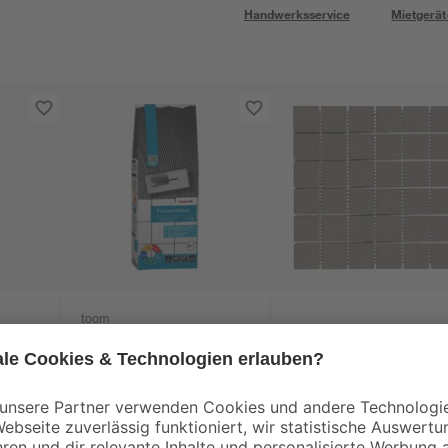
Handwerksservice
Mietgerät
toom
Fliesenkleber grau 5
Mosaikfliese 'Color
kg
Dot' Feinsteinzeug
grau 30 x 30 cm
8
,
4
,
29
99
€
€
1,66 € / Kilogramm