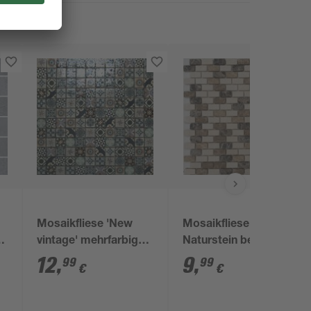
Mosaikfliese 'New
Mosaikfliese 'Borneo'
vintage' mehrfarbig
Naturstein beige 28,6
30 x 30 cm
x 30 cm
12
,
9
,
99
99
€
€