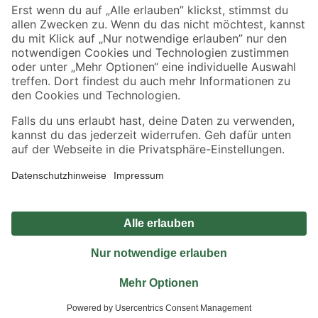
Sicher einkaufen
Jetzt die toom-App herunterladen
Alle Preisangaben in EUR inkl. gesetzl. MwSt.. Die dargestellten Angebote sind unter
Umständen nicht in allen Märkten verfügbar. Die angegebenen Verfügbarkeiten beziehen
sich auf den unter "Mein Markt" ausgewählten toom Baumarkt. Alle Angebote und
Produkte nur solange der Vorrat reicht.
*Paketversand ab 59 € versandkostenfrei, gilt nicht für Artikel mit Speditionsversand, hier
fallen zusätzliche Versandkosten an.
Datenschutz
Privatsphäre
Impressum
AGB
Nutzungsbedingungen
Widerrufsrecht
Vertrag widerrufen
Barrierefreiheit
© 2026 toom Baumarkt GmbH