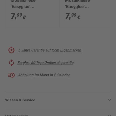
Mosaikfliese
Mosaikfliese
'Easyglue'
'Easyglue'
selbstklebend Glas
selbstklebend
7
,
7
,
99
99
€
€
aluminiumfarben/weiß
Glas/Naturstein beige
30 x 30 cm
matt, 30,5 x 30,5 cm
5 Jahre Garantie auf toom Eigenmarken
Sorglos, 90 Tage Umtauschgarantie
Abholung im Markt in 2 Stunden
Wissen & Service
Unternehmen