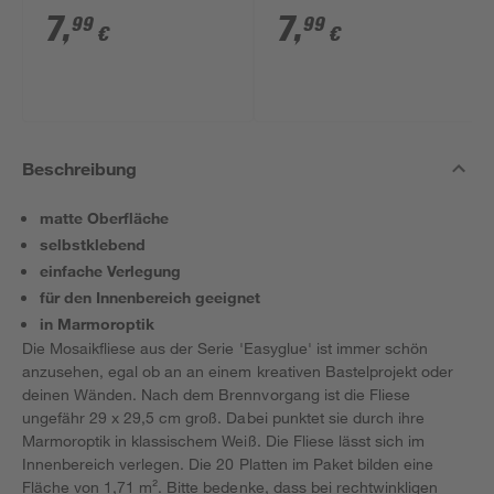
selbstklebend kupfer
selbstklebend
7
,
7
,
99
99
€
€
Kunststoff 29,6 x 29,6
Aluminium
cm
kupferfarben 30,5 x
30,5 cm
Beschreibung
matte Oberfläche
selbstklebend
einfache Verlegung
für den Innenbereich geeignet
in Marmoroptik
Die Mosaikfliese aus der Serie 'Easyglue' ist immer schön
anzusehen, egal ob an an einem kreativen Bastelprojekt oder
deinen Wänden. Nach dem Brennvorgang ist die Fliese
ungefähr 29 x 29,5 cm groß. Dabei punktet sie durch ihre
Marmoroptik in klassischem Weiß. Die Fliese lässt sich im
Innenbereich verlegen. Die 20 Platten im Paket bilden eine
Fläche von 1,71 m². Bitte bedenke, dass bei rechtwinkligen