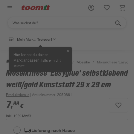
Mein Markt:
Troisdorf
✕
Hier kannst du deinen
, falls er nicht
Markt anpassen
/
Bauen & Renovieren
/
Fliesen
/
Mosaike
/
Mosaikfliese 'Easyglue
stimmt.
Mosaikfliese 'Easyglue' selbstklebend
weiß/gold Kunststoff 29 x 29 cm
Produktdetails
| Artikelnummer
:
2050861
7
,
99
€
inkl. 19% MwSt.
Lieferung nach Hause