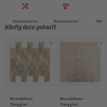
Handwerksservice
Mietgeräteservice
Miettra
Häufig dazu gekauft
Mosaikfliese
Mosaikfliese
'Easyglue'
'Easyglue'