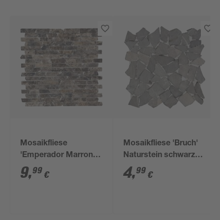
Mosaikfliese
Mosaikfliese 'Bruch'
'Emperador Marron'
Naturstein schwarz
Naturstein braun 30 x
28 x 28 cm
9
,
4
,
99
99
€
€
30 cm