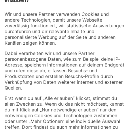
Bleib auf dem Laufenden mit unserem Newsletter
Der toom Newsletter: Keine Angebote und Aktionen mehr verpassen!
Zur Newsletter Anmeldung
Folge uns
Zahlungsarten
Versandarten
Sicher einkaufen
Jetzt die toom-App herunterladen