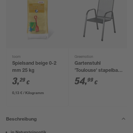
toom
Greemotion
Spielsand beige 0-2
Gartenstuhl
mm 25 kg
'Toulouse' stapelbar
Stahl grau 56 x 98 x
3
,
54
,
29
99
€
€
69 cm
0,13 € / Kilogramm
Beschreibung
in Natursteinoptik