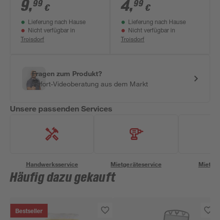
Naturstein braun 30
28 x 28 cm
9
,
4
,
99
99
€
€
x 30 cm
Lieferung nach Hause
Lieferung nach Hause
Nicht verfügbar in
Nicht verfügbar in
Troisdorf
Troisdorf
Fragen zum Produkt?
Sofort-Videoberatung aus dem Markt
Unsere passenden Services
Handwerksservice
Mietgeräteservice
Miettra
Häufig dazu gekauft
Bestseller