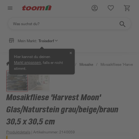
Mein Markt:
Troisdorf
✕
Hier kannst du deinen
, falls er nicht
Markt anpassen
/
Bauen & Renovieren
/
Fliesen
/
Mosaike
/
Mosaikfliese 'Harvest 
stimmt.
Mosaikfliese 'Harvest Moon'
Glas/Naturstein grau/beige/braun
30,5 x 30,5 cm
Produktdetails
| Artikelnummer
:
2140059