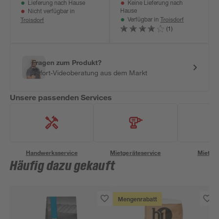
Lieferung nach Hause
Keine Lieferung nach
Hause
Nicht verfügbar in
Troisdorf
Troisdorf
Verfügbar in
(1)
Fragen zum Produkt?
Sofort-Videoberatung aus dem Markt
Unsere passenden Services
Handwerksservice
Mietgeräteservice
Miettra
Häufig dazu gekauft
Mengenrabatt