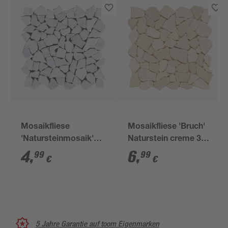
Mosaikfliese
Mosaikfliese 'Bruch'
'Natursteinmosaik'
Naturstein creme 30 x
Naturstein beige 28 x
30 cm
4
,
6
,
99
99
€
€
28 cm
5 Jahre Garantie auf toom Eigenmarken