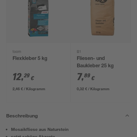
toom
B1
Flexkleber 5 kg
Fliesen- und
Baukleber 25 kg
12
,
7
,
29
89
€
€
2,46 € / Kilogramm
0,32 € / Kilogramm
Beschreibung
Mosaikfliese aus Naturstein
setzt schöne Akzente