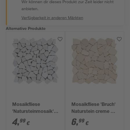
Wir können dir dieses Produkt zur Zeit leider nicht
anbieten.
Verfügbarkeit in anderen Märkten
Alternative Produkte
Mosaikfliese
Mosaikfliese 'Bruch'
'Natursteinmosaik'
Naturstein creme 30
Naturstein beige 28
x 30 cm
4
,
6
,
99
99
€
€
x 28 cm