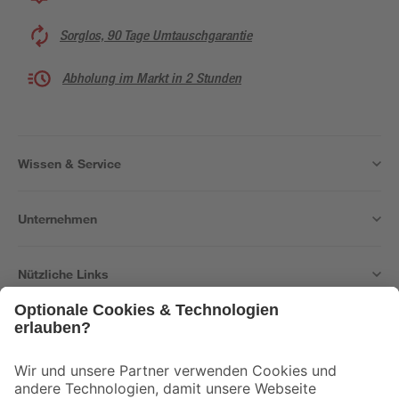
Sorglos, 90 Tage Umtauschgarantie
Abholung im Markt in 2 Stunden
Wissen & Service
Unternehmen
Nützliche Links
Bleib auf dem Laufenden mit unserem Newsletter
Der toom Newsletter: Keine Angebote und Aktionen mehr verpassen!