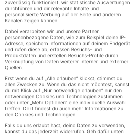
Zur Newsletter Anmeldung
Folge uns
Zahlungsarten
Versandarten
Sicher einkaufen
Jetzt die toom-App herunterladen
Alle Preisangaben in EUR inkl. gesetzl. MwSt.. Die dargestellten Angebote sind unter