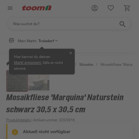
Mein Markt:
Troisdorf
✕
Hier kannst du deinen
, falls er nicht
Markt anpassen
/
Bauen & Renovieren
/
Fliesen
/
Mosaike
/
Mosaikfliese 'Marquina
stimmt.
Mosaikfliese 'Marquina' Naturstein
schwarz 30,5 x 30,5 cm
Produktdetails
| Artikelnummer
:
2203916
Aktuell nicht verfügbar