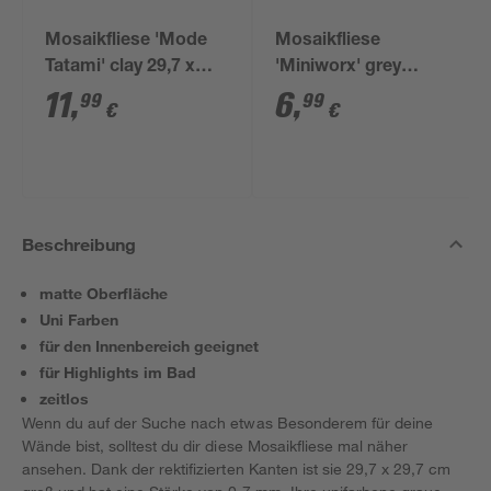
Mosaikfliese 'Mode
Mosaikfliese
Tatami' clay 29,7 x
'Miniworx' grey
29,7 x 0,7 cm
glossy 29,7 x 29,7 x
11
,
6
,
99
99
€
€
0,6 cm
Beschreibung
matte Oberfläche
Uni Farben
für den Innenbereich geeignet
für Highlights im Bad
zeitlos
Wenn du auf der Suche nach etwas Besonderem für deine
Wände bist, solltest du dir diese Mosaikfliese mal näher
ansehen. Dank der rektifizierten Kanten ist sie 29,7 x 29,7 cm