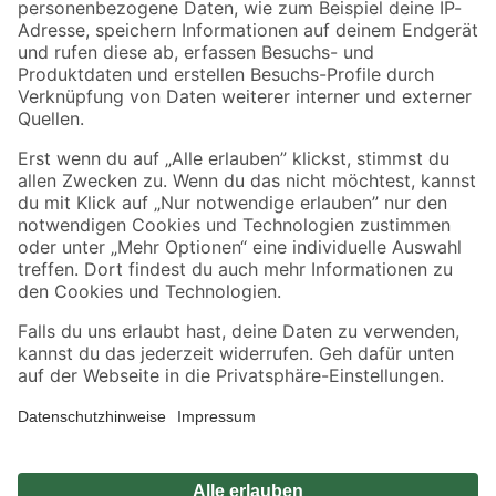
Zahlungsarten
Versandarten
Sicher einkaufen
Jetzt die toom-App herunterladen
Alle Preisangaben in EUR inkl. gesetzl. MwSt.. Die dargestellten Angebote sind unter
Umständen nicht in allen Märkten verfügbar. Die angegebenen Verfügbarkeiten beziehen
sich auf den unter "Mein Markt" ausgewählten toom Baumarkt. Alle Angebote und
Produkte nur solange der Vorrat reicht.
*Paketversand ab 59 € versandkostenfrei, gilt nicht für Artikel mit Speditionsversand, hier
fallen zusätzliche Versandkosten an.
Datenschutz
Privatsphäre
Impressum
AGB