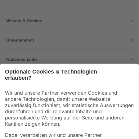
Wissen & Service
Unternehmen
Nützliche Links
Bleib auf dem Laufenden mit unserem Newsletter
Der toom Newsletter: Keine Angebote und Aktionen mehr verpassen!
Zur Newsletter Anmeldung
Folge uns