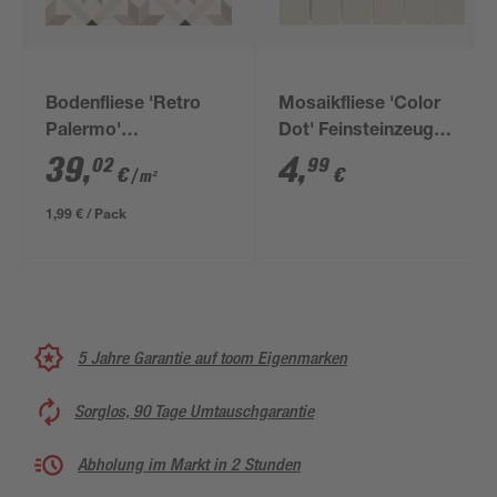
Bodenfliese 'Retro
Mosaikfliese 'Color
Palermo'
Dot' Feinsteinzeug
Feinsteinzeug beige
ivory 30 x 30 cm
39
,
4
,
02
99
€
€
/ m²
22,5 x 22,5 cm
1,99 € / Pack
5 Jahre Garantie auf toom Eigenmarken
Sorglos, 90 Tage Umtauschgarantie
Abholung im Markt in 2 Stunden