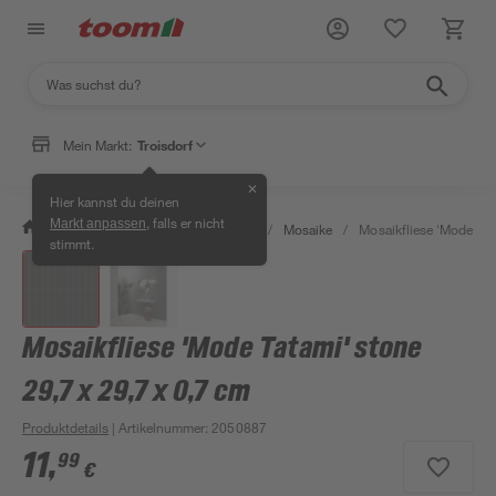
Mein Markt:
Troisdorf
✕
Hier kannst du deinen
, falls er nicht
Markt anpassen
/
Bauen & Renovieren
/
Fliesen
/
Mosaike
/
Mosaikfliese 'Mode Tat
stimmt.
Mosaikfliese 'Mode Tatami' stone
29,7 x 29,7 x 0,7 cm
Produktdetails
| Artikelnummer
:
2050887
11
,
99
€