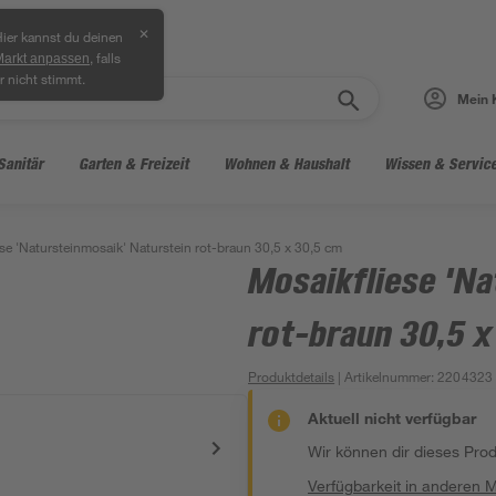
✕
ier kannst du deinen
, falls
Markt anpassen
r nicht stimmt.
Mein 
Sanitär
Garten & Freizeit
Wohnen & Haushalt
Wissen & Servic
se 'Natursteinmosaik' Naturstein rot-braun 30,5 x 30,5 cm
Mosaikfliese 'Na
rot-braun 30,5 x
Produktdetails
| Artikelnummer
:
2204323
Aktuell nicht verfügbar
Wir können dir dieses Produ
Verfügbarkeit in anderen 