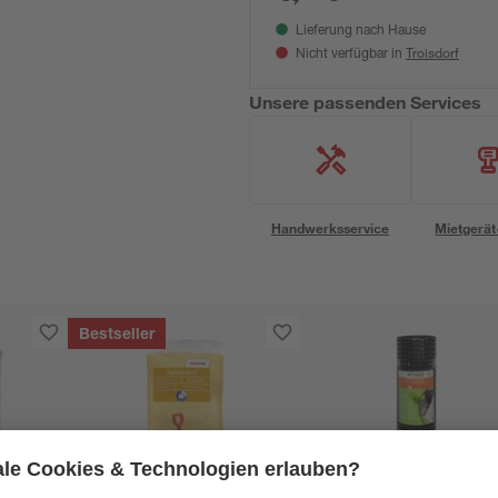
Lieferung nach Hause
Troisdorf
Nicht verfügbar in
Unsere passenden Services
Handwerksservice
Mietgerät
Bestseller