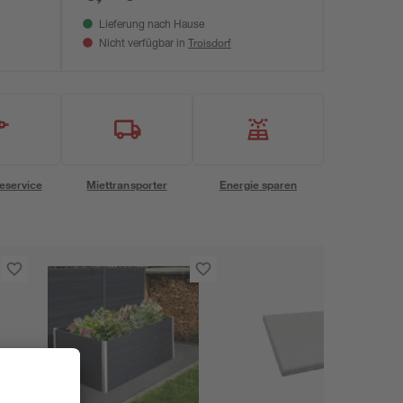
Lieferung nach Hause
Troisdorf
Nicht verfügbar in
eservice
Miettransporter
Energie sparen