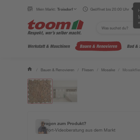
Mein Markt:
Troisdorf
Geöffnet bis 20:00 Uhr
H
e
Werkstatt & Maschinen
Bauen & Renovieren
Bad & 
/
Bauen & Renovieren
/
Fliesen
/
Mosaike
/
Mosaikflie
Fragen zum Produkt?
Sofort-Videoberatung aus dem Markt