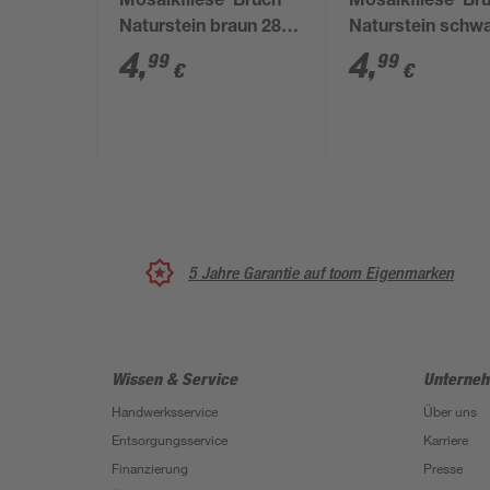
Mosaikfliese 'Bruch'
Mosaikfliese 'Br
Naturstein braun 28 x
Naturstein schw
28 cm
28 x 28 cm
4
,
4
,
99
99
€
€
5 Jahre Garantie auf toom Eigenmarken
Wissen & Service
Unterne
Handwerksservice
Über uns
Entsorgungsservice
Karriere
Finanzierung
Presse