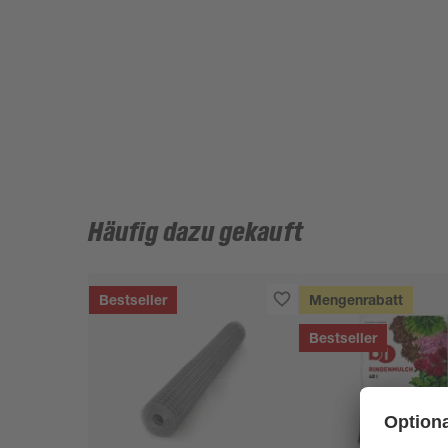
Häufig dazu gekauft
Bestseller
Mengenrabatt
Bestseller