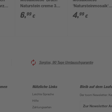
uch'
Mosaikfliese 'Bruch'
Mosaikfliese
arz
Naturstein creme 30 x
'Natursteinmosaik'
30 cm
Naturstein beige 28 
6
,
4
,
99
99
€
€
28 cm
Sorglos, 90 Tage Umtauschgarantie
hmen
Nützliche Links
Bleib auf dem Lauf
Leichte Sprache
Der toom Newsletter: K
Hilfe
Zur Newsletter 
Zahlungsarten