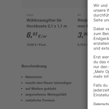
toom
B1
Wühlmausgitter für
Rindenmulch 0-4
Hochbeete 2,1 x 1,1 m
mm 40 l
6
,
3
,
92
99
€
€
/ m²
15,99 € / Pack
0,10 € / Liter
Beschreibung
Naturstein
macht den Raum lebendiger
auf Matten geklebt
angenehmes Wohngefühl
natürliche Formen