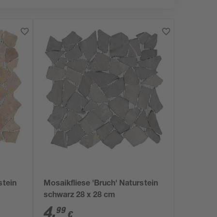
stein
Mosaikfliese 'Bruch' Naturstein
schwarz 28 x 28 cm
4
,
99
€