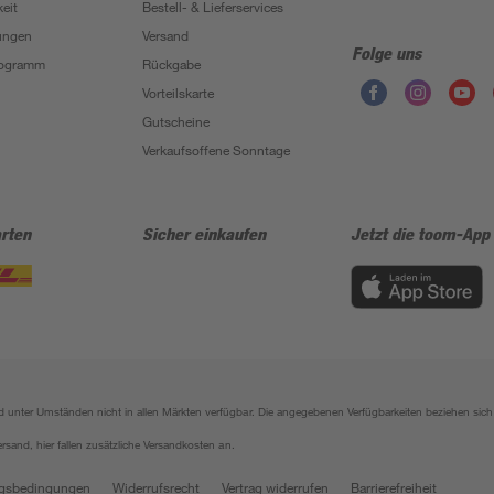
eit
Bestell- & Lieferservices
ungen
Versand
Folge uns
Programm
Rückgabe
Vorteilskarte
Gutscheine
Verkaufsoffene Sonntage
rten
Sicher einkaufen
Jetzt die toom-App
sind unter Umständen nicht in allen Märkten verfügbar. Die angegebenen Verfügbarkeiten beziehen s
ersand, hier fallen zusätzliche Versandkosten an.
gsbedingungen
Widerrufsrecht
Vertrag widerrufen
Barrierefreiheit