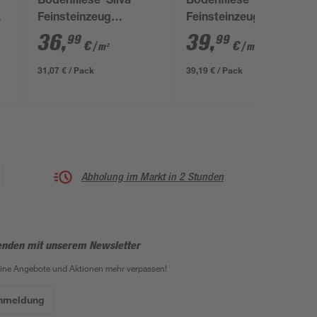
Bodenfliese 'Silva'
Bodenfliese 'Terramix'
Feinsteinzeug
Feinsteinzeug braun 7
x
beige/grau 19,8 x 22,8
x 28 cm
36
,
39
,
99
99
€
€
/ m²
/ m²
x 1 cm
31,07 € / Pack
39,19 € / Pack
Abholung im Markt in 2 Stunden
enden mit unserem Newsletter
eine Angebote und Aktionen mehr verpassen!
Anmeldung