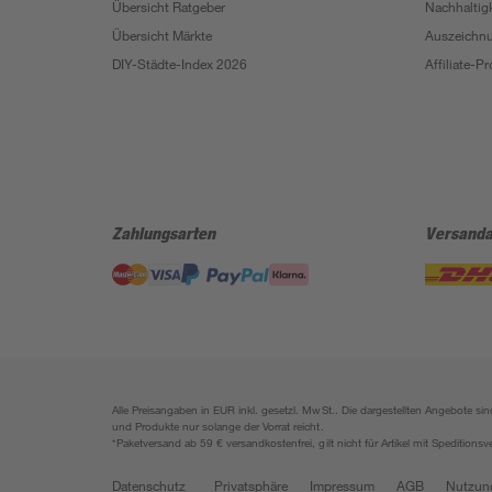
Übersicht Ratgeber
Nachhaltigk
Übersicht Märkte
Auszeichn
DIY-Städte-Index 2026
Affiliate-
Zahlungsarten
Versanda
Alle Preisangaben in EUR inkl. gesetzl. MwSt.. Die dargestellten Angebote 
und Produkte nur solange der Vorrat reicht.
*Paketversand ab 59 € versandkostenfrei, gilt nicht für Artikel mit Speditionsv
Datenschutz
Privatsphäre
Impressum
AGB
Nutzun