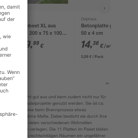
Diephaus
Hochbeet XL aus
Betonplatte grau 50 x
0
WPC 200 x 75 x 100
50 x 4 cm
cm anthrazit
199
,
14
,
99
36
€
€
/ m²
3,59 € / Pack
teinmosaik' sieht gut aus und kann zudem nicht nur für
 kreative Bastelprojekte genutzt werden. Sie ist ca.
rk. Weil die Fliese beim Brennprozess etwas
hier um ungefähre Maße. Dabei besticht sie durch ihre
die farblich mit vielen verschiedenen Wohnstilen
m Innenbereich verlegen. Die 11 Platten im Paket bilden
denke, dass bei rechtwinkligen Räumen ein ungefährer