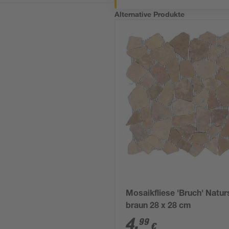
Alternative Produkte
Mosaikfliese 'Bruch' Natur
braun 28 x 28 cm
4
,
99
€