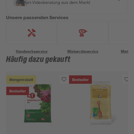
Sofort-Videoberatung aus dem Markt
Unsere passenden Services
Handwerksservice
Mietgeräteservice
Miettra
Häufig dazu gekauft
Mengenrabatt
Bestseller
Bestseller