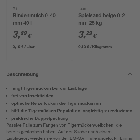
B1
toom
Rindenmulch 0-40
Spielsand beige 0-2
mm 40 l
mm 25 kg
3
,
3
,
99
29
€
€
0,10 € / Liter
0,13 € / Kilogramm
Beschreibung
fängt Tigermücken bei der Eiablage
frei von Insektiziden
optische Reize locken die Tigermücken an
hilft die Tigermücken Population langfristig zu reduzieren
praktische Doppelpackung
Passive Falle zum Fangen von Tigermückenweibchen, die
bereits gestochen haben. Auf der Suche nach einem
Eiablageort werden sie von der BG-GAT Falle angelockt. Einmal