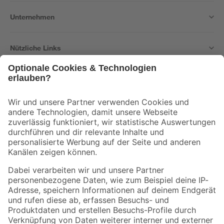
Unternehmen
Nützliche Links
Bleib auf dem Laufenden mit unserem Newsletter
Der toom Newsletter: Keine Angebote und Aktionen mehr verpassen!
Zur Newsletter Anmeldung
Folge uns
Zahlungsarten
Versandarten