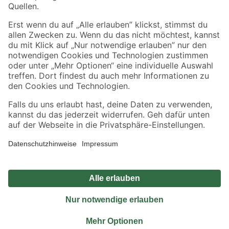
Sicher einkaufen
Jetzt die toom-App herunterladen
Alle Preisangaben in EUR inkl. gesetzl. MwSt.. Die dargestellten Angebote sind unter
Umständen nicht in allen Märkten verfügbar. Die angegebenen Verfügbarkeiten beziehen
sich auf den unter "Mein Markt" ausgewählten toom Baumarkt. Alle Angebote und
Produkte nur solange der Vorrat reicht.
*Paketversand ab 59 € versandkostenfrei, gilt nicht für Artikel mit Speditionsversand, hier
fallen zusätzliche Versandkosten an.
Datenschutz
Privatsphäre
Impressum
AGB
Nutzungsbedingungen
Widerrufsrecht
Vertrag widerrufen
Barrierefreiheit
© 2026 toom Baumarkt GmbH