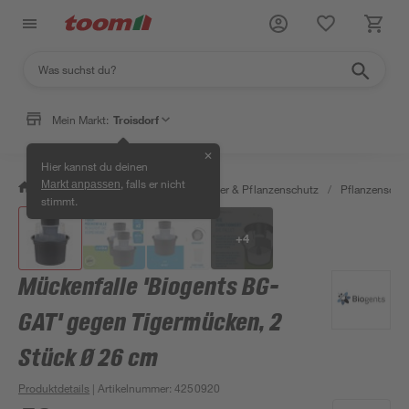
Mein Markt:
Troisdorf
✕
Hier kannst du deinen
, falls er nicht
Markt anpassen
/
Garten & Freizeit
/
Erden, Dünger & Pflanzenschutz
/
Pflanzenschu
stimmt.
+
4
Mückenfalle 'Biogents BG-
GAT' gegen Tigermücken, 2
Stück Ø 26 cm
Produktdetails
| Artikelnummer
:
4250920