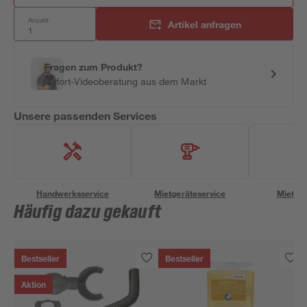
Anzahl:
Artikel anfragen
Fragen zum Produkt?
Sofort-Videoberatung aus dem Markt
Unsere passenden Services
Handwerksservice
Mietgeräteservice
Miettra
Häufig dazu gekauft
Bestseller
Bestseller
Aktion