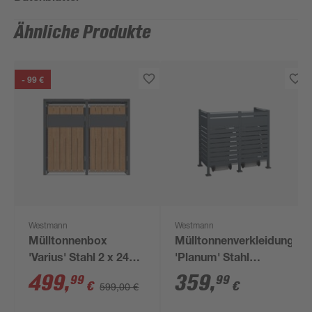
Ähnliche Produkte
- 99 €
Westmann
Westmann
Mülltonnenbox
Mülltonnenverkleidung
'Varius' Stahl 2 x 240 l
'Planum' Stahl
anthrazit/Holzoptik
anthrazit 170 x 90 x
499
,
359
,
99
99
€
€
599,00 €
132 x 80 x 116 cm
150 cm