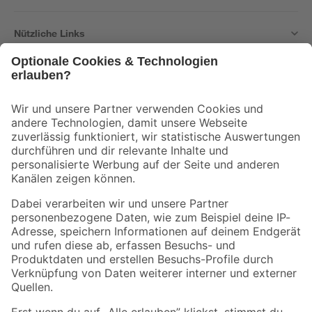
Nützliche Links
Bleib auf dem Laufenden mit unserem Newsletter
Der toom Newsletter: Keine Angebote und Aktionen mehr verpassen!
Zur Newsletter Anmeldung
Folge uns
Zahlungsarten
Versandarten
Sicher einkaufen