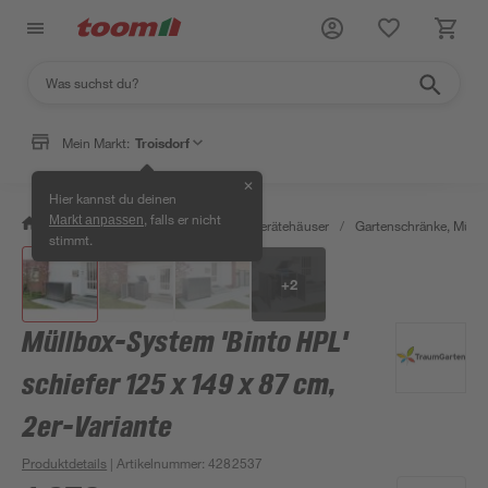
Mein Markt:
Troisdorf
✕
Hier kannst du deinen
, falls er nicht
Markt anpassen
/
Garten & Freizeit
/
Garten- & Gerätehäuser
/
Gartenschränke, Müll
stimmt.
+
2
Müllbox-System 'Binto HPL'
schiefer 125 x 149 x 87 cm,
2er-Variante
Produktdetails
| Artikelnummer
:
4282537