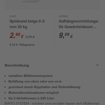
toom
Juliana
Spielsand beige 0-2
Aufhängevorrichtungen
mm 25 kg
für Gewächshäuser
schwarz 20 Stück
2
,
9
,
99
09
€
€
3,29 €
0,12 € / Kilogramm
Beschreibung
variables Mülltonnensystem
Befüllung von oben oder von vorn
gesichert durch Kipphalter und Rollenführung
Materialkombinationen möglich
für 2 Abfalltonnen à 240 Liter
BINTO SYSTEM - schöner und variabler lassen sich Mülltonnen