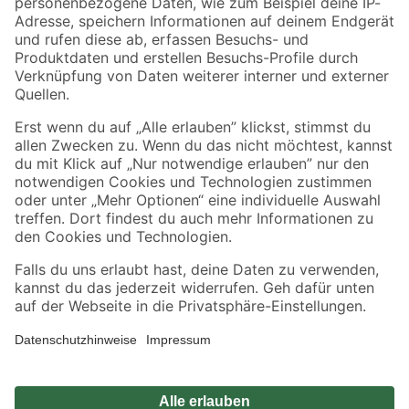
Zahlungsarten
Versandarten
Sicher einkaufen
Jetzt die toom-App herunterladen
Alle Preisangaben in EUR inkl. gesetzl. MwSt.. Die dargestellten Angebote sind unter
Umständen nicht in allen Märkten verfügbar. Die angegebenen Verfügbarkeiten beziehen
sich auf den unter "Mein Markt" ausgewählten toom Baumarkt. Alle Angebote und
Produkte nur solange der Vorrat reicht.
*Paketversand ab 59 € versandkostenfrei, gilt nicht für Artikel mit Speditionsversand, hier
fallen zusätzliche Versandkosten an.
Datenschutz
Privatsphäre
Impressum
AGB