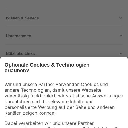
Wissen & Service
Unternehmen
Nützliche Links
Bleib auf dem Laufenden mit unserem Newsletter
Der toom Newsletter: Keine Angebote und Aktionen mehr verpassen!
Zur Newsletter Anmeldung
Folge uns