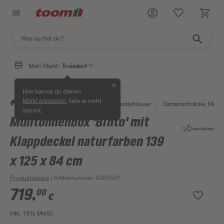
Mein Markt:
Troisdorf
✕
Hier kannst du deinen
, falls er nicht
Markt anpassen
/
Garten & Freizeit
/
Garten- & Gerätehäuser
/
Gartenschränke, Müll
stimmt.
Mülltonnenbox 'Binto' mit
Klappdeckel naturfarben 139
x 125 x 84 cm
Produktdetails
| Artikelnummer
:
4282501
719
,
00
€
inkl. 19% MwSt.