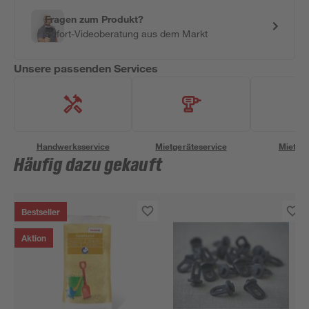
Fragen zum Produkt?
Sofort-Videoberatung aus dem Markt
Unsere passenden Services
Handwerksservice
Mietgeräteservice
Miettra
Häufig dazu gekauft
Bestseller
Aktion