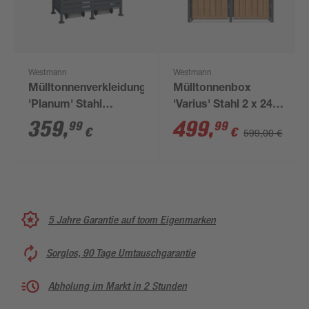
Westmann
Westmann
Mülltonnenverkleidung
Mülltonnenbox
'Planum' Stahl
'Varius' Stahl 2 x 240 l
anthrazit 170 x 90 x
anthrazit/Holzoptik
359
,
499
,
99
99
€
€
599,00 €
150 cm
132 x 80 x 116 cm
5 Jahre Garantie auf toom Eigenmarken
Sorglos, 90 Tage Umtauschgarantie
Abholung im Markt in 2 Stunden