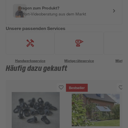
Fragen zum Produkt?
Sofort-Videoberatung aus dem Markt
Unsere passenden Services
Handwerksservice
Mietgeräteservice
Miettra
Häufig dazu gekauft
Bestseller