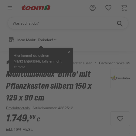
Mein Markt:
Troisdorf
✕
Hier kannst du deinen
, falls er nicht
Markt anpassen
/
Garten & Freizeit
/
Garten- & Gerätehäuser
/
Gartenschränke, Müll
stimmt.
Mülltonnenbox 'Binto' mit
Pflanzkasten silbern 150 x
129 x 90 cm
Produktdetails
| Artikelnummer
:
4282512
1.749
,
00
€
inkl. 19% MwSt.