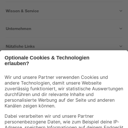
Wissen & Service
Unternehmen
Nützliche Links
Bleib auf dem Laufenden mit unserem Newsletter
Der toom Newsletter: Keine Angebote und Aktionen mehr verpassen!
Zur Newsletter Anmeldung
Folge uns