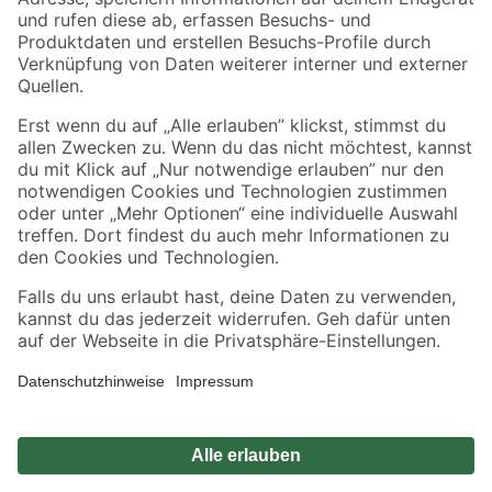
Zahlungsarten
Versandarten
Sicher einkaufen
Jetzt die toom-App herunterladen
Alle Preisangaben in EUR inkl. gesetzl. MwSt.. Die dargestellten Angebote sind unter
Umständen nicht in allen Märkten verfügbar. Die angegebenen Verfügbarkeiten beziehen
sich auf den unter "Mein Markt" ausgewählten toom Baumarkt. Alle Angebote und
Produkte nur solange der Vorrat reicht.
*Paketversand ab 59 € versandkostenfrei, gilt nicht für Artikel mit Speditionsversand, hier
fallen zusätzliche Versandkosten an.
Datenschutz
Privatsphäre
Impressum
AGB
Nutzungsbedingungen
Widerrufsrecht
Vertrag widerrufen