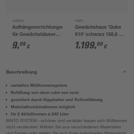
Juliana
Halls
Aufhängevorrichtungen
Gewächshaus 'Qube
für Gewächshäuser
610' schwarz 188,8 x
schwarz 20 Stück
312,6 cm mit 3 mm
9
,
1.199
,
09
00
€
€
Sicherheitsglas
Beschreibung
variables Mülltonnensystem
Befüllung von oben oder von vorn
gesichert durch Kipphalter und Rollenführung
Materialkombinationen möglich
für 2 Abfalltonnen à 240 Liter
BINTO SYSTEM - schöner und variabler lassen sich Mülltonnen
nicht verstecken: Wählen Sie aus verschiedenen Materialien
und Farben oder stellen Sie sich Ihren individuellen Materialmix