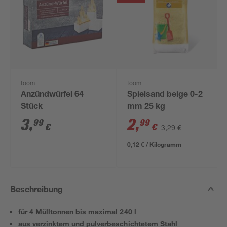
toom
toom
Anzündwürfel 64
Spielsand beige 0-2
Stück
mm 25 kg
3
,
2
,
99
99
€
€
3,29 €
0,12 € / Kilogramm
Beschreibung
für 4 Mülltonnen bis maximal 240 l
aus verzinktem und pulverbeschichtetem Stahl