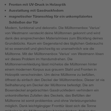
Fronten mit UV-Druck in Holzoptik
Ausstattung mit Gasdruckfedern
magnetischer Türanschlag für ein unkompliziertes
Schließen der Tür
Modern, funktional und dekorativ. Die Mülltonnenbox 'Varius'
von Westmann versteckt deine Mülltonnen gekonnt und wird
dank des ansprechenden Materialmixes zum Blickfang deines
Grundstücks. Kaum ein Gegenstand des täglichen Gebrauchs
ist so essenziell und gleichzeitig so unansehnlich wie die
Mülltonne. Mit der Mülltonnenbox 'Varius' von Westmann lösen
wir dieses Problem im Handumdrehen. Die
Mülltonnenverkleidung lässt mühelos die Mülltonnen hinter
einem modernen Korpus aus grauem Stahl und Fronten in
Holzoptik verschwinden. Um deine Mülltonne zu befüllen,
öffnest du einfach den Deckel der Mülltonnenbox. Dieser ist via
Seilhalterung am Deckel der Mülltonne befestigt. Die am
Boxendeckel angebrachten Gasdruckfedern verhindern ein
unkontrolliertes Zufallen des Deckels, das Befüllen der
Mülltonne ist somit problemlos und ohne Verletzungsrisiko
möglich. Dank leichtgängiger Fronttür lässt sich die Tonne
mühelos in die Mülltonnenbox hineinschieben. Neben der