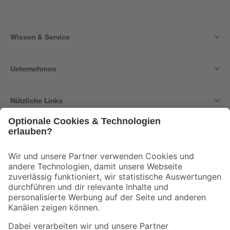
Wissen & Service
Unternehmen
Nützliche Links
Bleib auf dem Laufenden mit unserem Newsletter
Der toom Newsletter: Keine Angebote und Aktionen mehr verpassen!
Zur Newsletter Anmeldung
Folge uns