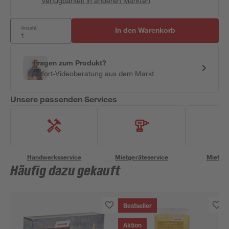
Verfügbarkeit in anderen Märkten
Anzahl:
In den Warenkorb
Fragen zum Produkt?
Sofort-Videoberatung aus dem Markt
Unsere passenden Services
Handwerksservice
Mietgeräteservice
Miettra
Häufig dazu gekauft
Bestseller
Aktion