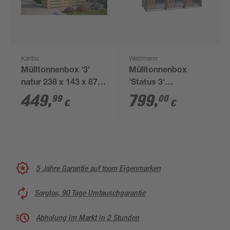
Karibu
Westmann
Mülltonnenbox '3'
Mülltonnenbox
natur 238 x 143 x 87,6
'Status 3'
cm
anthrazit/Holzoptik
449
,
799
,
99
00
€
€
198 x 80 x 116 cm
5 Jahre Garantie auf toom Eigenmarken
Sorglos, 90 Tage Umtauschgarantie
Abholung im Markt in 2 Stunden