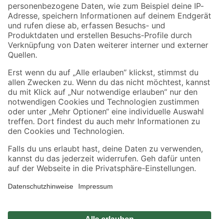
Zahlungsarten
Versandarten
Sicher einkaufen
Jetzt die toom-App herunterladen
Alle Preisangaben in EUR inkl. gesetzl. MwSt.. Die dargestellten Angebote sind unter
Umständen nicht in allen Märkten verfügbar. Die angegebenen Verfügbarkeiten beziehen
sich auf den unter "Mein Markt" ausgewählten toom Baumarkt. Alle Angebote und
Produkte nur solange der Vorrat reicht.
*Paketversand ab 59 € versandkostenfrei, gilt nicht für Artikel mit Speditionsversand, hier
fallen zusätzliche Versandkosten an.
Datenschutz
Privatsphäre
Impressum
AGB