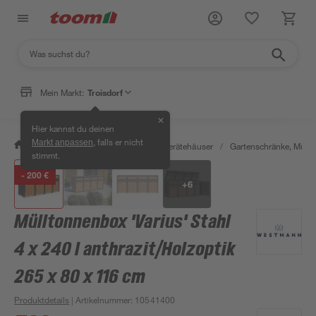
Mein Markt:
Troisdorf
✕
Hier kannst du deinen
, falls er nicht
Markt anpassen
/
Garten & Freizeit
/
Garten- & Gerätehäuser
/
Gartenschränke, Müll
stimmt.
- 200 €
+
6
Mülltonnenbox 'Varius' Stahl
4 x 240 l anthrazit/Holzoptik
265 x 80 x 116 cm
Produktdetails
| Artikelnummer
:
10541400