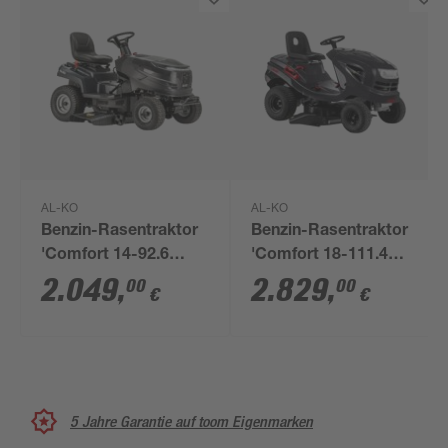
AL-KO
AL-KO
Benzin-Rasentraktor
Benzin-Rasentraktor
'Comfort 14-92.6
'Comfort 18-111.4
HDS-A'
HDS-A V2' 3-in-1
2.049
,
2.829
,
00
00
€
€
Hydrostatgetriebe 92
System, 110 cm
cm Schnittbreite
Schnittbreite
5 Jahre Garantie auf toom Eigenmarken