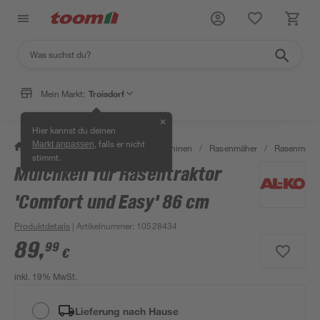
Mein Markt:
Troisdorf
✕
Hier kannst du deinen
, falls er nicht
Markt anpassen
/
Garten & Freizeit
/
Gartenmaschinen
/
Rasenmäher
/
Rasenmäher
stimmt.
Mulchkeil für Rasentraktor
'Comfort und Easy' 86 cm
Produktdetails
| Artikelnummer
:
10528434
89
,
99
€
inkl. 19% MwSt.
Lieferung nach Hause