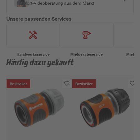
Sofort-Videoberatung aus dem Markt
Unsere passenden Services
Handwerksservice
Mietgeräteservice
Miettra
Häufig dazu gekauft
Bestseller
Bestseller