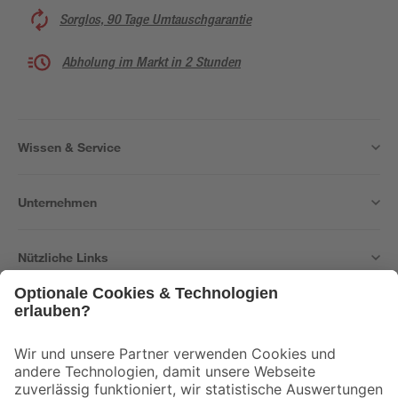
Sorglos, 90 Tage Umtauschgarantie
Abholung im Markt in 2 Stunden
Wissen & Service
Unternehmen
Nützliche Links
Bleib auf dem Laufenden mit unserem Newsletter
Der toom Newsletter: Keine Angebote und Aktionen mehr verpassen!
Zur Newsletter Anmeldung