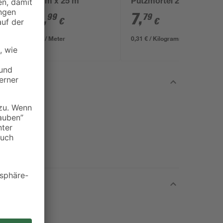
0
60 mm x 25 m
Putzmörtel 25 kg
25
,
7
,
99
79
€
€
1,04 € / Meter
0,31 € / Kilogramm