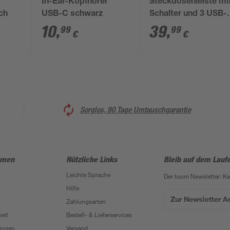
In-Ear-Kopfhörer
Steckdosenleiste mi
ach
USB-C schwarz
Schalter und 3 USB-
Ports weiß/grau 3-
10
,
39
,
99
99
€
€
fach
Sorglos, 90 Tage Umtauschgarantie
hmen
Nützliche Links
Bleib auf dem Lauf
Leichte Sprache
Der toom Newsletter: K
Hilfe
Zur Newsletter 
Zahlungsarten
eit
Bestell- & Lieferservices
ungen
Versand