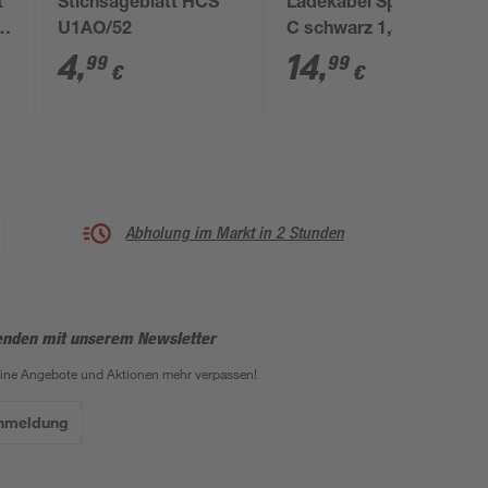
t
Stichsägeblatt HCS
Ladekabel Split USB-
U1AO/52
C schwarz 1,5 m
4
,
14
,
99
99
€
€
Abholung im Markt in 2 Stunden
enden mit unserem Newsletter
eine Angebote und Aktionen mehr verpassen!
Anmeldung