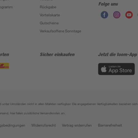
Folge uns
Programm
Rückgabe
Vorteilskarte
Gutscheine
Verkaufsoffene Sonntage
rten
Sicher einkaufen
Jetzt die toom-App
sind unter Umständen nicht in allen Märkten verfügbar. Die angegebenen Verfügbarkeiten beziehen s
ersand, hier fallen zusätzliche Versandkosten an.
gsbedingungen
Widerrufsrecht
Vertrag widerrufen
Barrierefreiheit