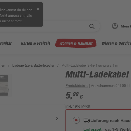
✕
ier kannst du deinen
, falls
Markt anpassen
r nicht stimmt.
Mein 
Sanitär
Garten & Freizeit
Wohnen & Haushalt
Wissen & Servic
rien
/
Ladegeräte & Batterietester
/
Multi-Ladekabel 3-in-1 schwarz 1 m
Multi-Ladekabel 
Produktdetails
| Artikelnummer
:
9410511
5
,
99
€
inkl. 19% MwSt.
Lieferung nach Haus
Lieferzeit:
ca. 1-3 Werk