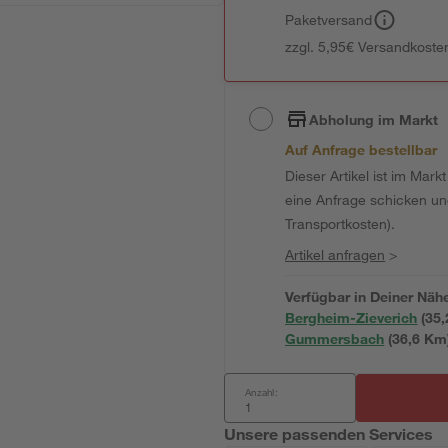
Paketversand
zzgl. 5,95€ Versandkosten
Abholung im Markt
Auf Anfrage bestellbar
Dieser Artikel ist im Mark
eine Anfrage schicken und 
Transportkosten).
Artikel anfragen
>
Verfügbar in Deiner Näh
Bergheim-Zieverich
(
35,
Gummersbach
(
36,6
 Km
Anzahl:
Unsere passenden Services