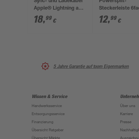
Sync- und Ladekabel
Powersplit-
Apple® Lightning auf
Steckerleiste 6f
USB-C schwarz 2 m
18
,
12
,
99
99
€
€
5 Jahre Garantie auf toom Eigenmarken
Wissen & Service
Unterne
Handwerksservice
Über uns
Entsorgungsservice
Karriere
Finanzierung
Presse
Übersicht Ratgeber
Nachhaltigk
Übersicht Märkte
Auszeichn