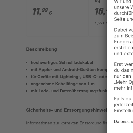
kg
11
,
16
,
99
49
€
€
1,65 € / Kilogramm
Beschreibung
hochwertiges Schnellladekabel
mit Apple- und Android-Geräten kompatibel
für Geräte mit Lightning-, USB-C- oder Micro-USB
angenehme Kabellänge von 1 m
mit Lade- und Datenübertragungsfunktion
Sicherheits- und Entsorgungshinweise
Informationen zur korrekten Entsorgung findest du
hier
.