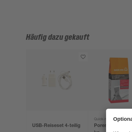
Häufig dazu gekauft
Quick-mix
USB-Reiseset 4-teilig
Porenbetonklebe