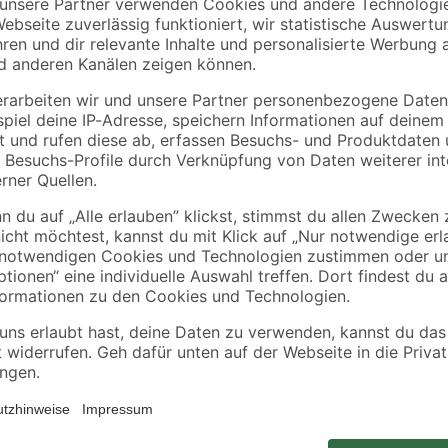
feueraluminiert Ø 120
feueraluminiert Ø 12
x 500 mm
x 1000 mm
10
,
16
,
99
99
€
€
21,98 € / Meter
16,99 € / Meter
-Anschluss