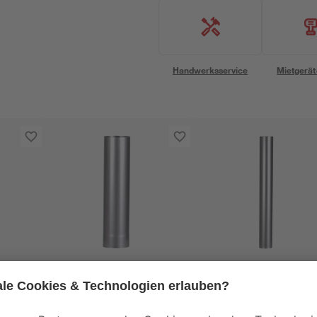
Handwerksservice
Mietgerät
Firefix
Firefix
r 10
Rauchrohr
Rauchrohr