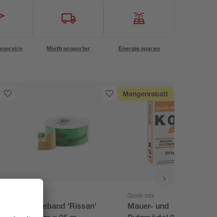
eservice
Miettransporter
Energie sparen
Mengenrabatt
SIGA
Quick-mix
Klebeband 'Rissan'
Mauer- und