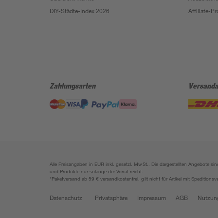
DIY-Städte-Index 2026
Affiliate-
Zahlungsarten
Versanda
Alle Preisangaben in EUR inkl. gesetzl. MwSt.. Die dargestellten Angebote 
und Produkte nur solange der Vorrat reicht.
*Paketversand ab 59 € versandkostenfrei, gilt nicht für Artikel mit Speditionsv
Datenschutz
Privatsphäre
Impressum
AGB
Nutzun