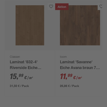
Aktion
Classen
toom
Laminat '832-4'
Laminat 'Savanne'
Riverside Eiche
Eiche Avana braun 7
kastanienbraun
mm
15
,
11
,
99
99
€
€
/ m²
/ m²
wasserresistent 8
mm
31,50 € / Pack
26,86 € / Pack