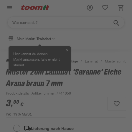
Mein Markt:
Troisdorf
✕
Hier kannst du deinen
, falls er nicht
Markt anpassen
/
Bauen & Renovieren
/
Bodenbeläge
/
Laminat
/
Muster zum Lami
stimmt.
Muster zum Laminat 'Savanne' Eiche
Avana braun 7 mm
Produktdetails
| Artikelnummer
:
7741050
3
,
00
€
inkl. 19% MwSt.
Lieferung nach Hause