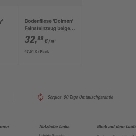
y'
Bodenfliese 'Dolmen'
Feinsteinzeug beige
60 x 120 x 0,9cm
32
,
99
€
/ m²
47,51 € / Pack
Sorglos, 90 Tage Umtauschgarantie
hmen
Nützliche Links
Bleib auf dem Lauf
Leichte Sprache