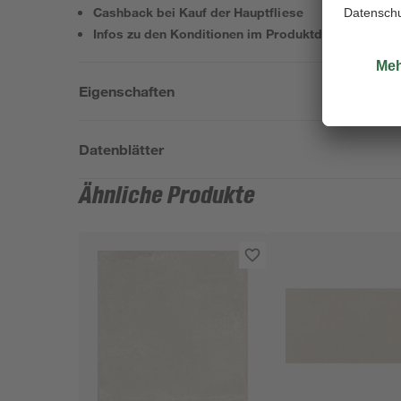
Cashback bei Kauf der Hauptfliese
Infos zu den Konditionen im Produktdatenblatt
Eigenschaften
Datenblätter
Ähnliche Produkte