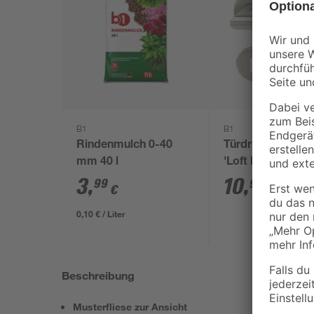
B1
B1
Rindenmulch 0-40
Türdrückergarnit
mm 40 l
'Loft I'
3
,
10
,
99
99
€
€
0,10 € / Liter
Beschreibung
Musterfliese zur Ansicht