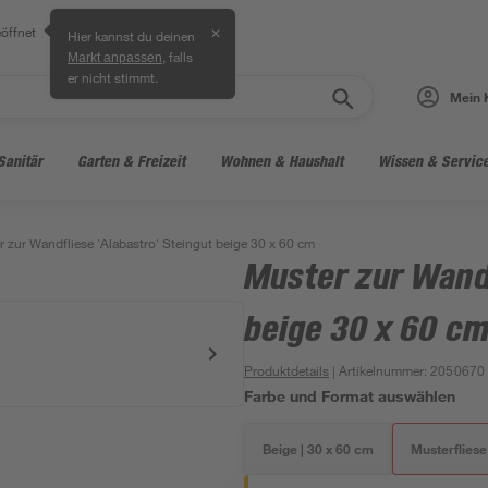
öffnet
✕
Hier kannst du deinen
, falls
Markt anpassen
er nicht stimmt.
Mein 
Sanitär
Garten & Freizeit
Wohnen & Haushalt
Wissen & Servic
 zur Wandfliese 'Alabastro' Steingut beige 30 x 60 cm
Muster zur Wandf
beige 30 x 60 c
Produktdetails
| Artikelnummer
:
2050670
Farbe und Format auswählen
Beige | 30 x 60 cm
Musterfliese