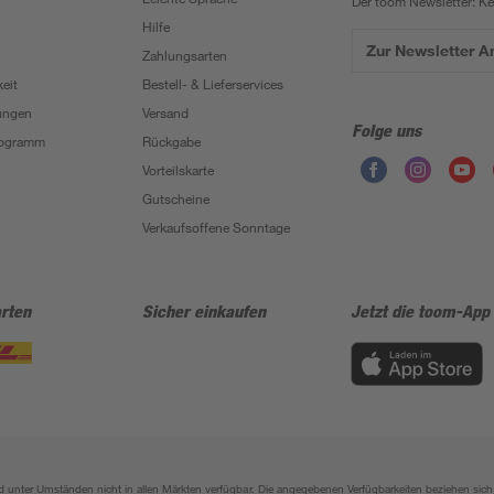
Der toom Newsletter: K
Hilfe
Zur Newsletter 
Zahlungsarten
eit
Bestell- & Lieferservices
ungen
Versand
Folge uns
Programm
Rückgabe
Vorteilskarte
Gutscheine
Verkaufsoffene Sonntage
rten
Sicher einkaufen
Jetzt die toom-App
sind unter Umständen nicht in allen Märkten verfügbar. Die angegebenen Verfügbarkeiten beziehen s