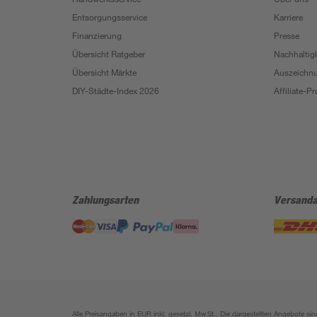
Entsorgungsservice
Karriere
Finanzierung
Presse
Übersicht Ratgeber
Nachhaltigk
Übersicht Märkte
Auszeichn
DIY-Städte-Index 2026
Affiliate-
Zahlungsarten
Versanda
Alle Preisangaben in EUR inkl. gesetzl. MwSt.. Die dargestellten Angebote 