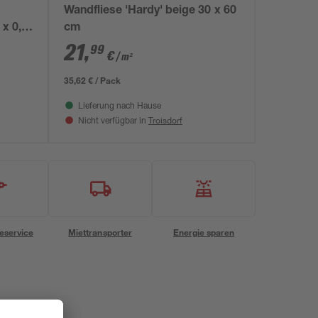
Wandfliese 'Hardy' beige 30 x 60
 x 0,9
cm
21
,
99
€
/ m²
35,62 € / Pack
Lieferung nach Hause
Troisdorf
Nicht verfügbar in
eservice
Miettransporter
Energie sparen