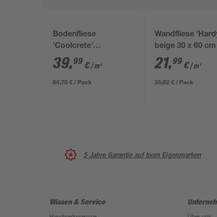
Bodenfliese
Wandfliese 'Hard
'Coolcrete'
beige 30 x 60 cm
Feinsteinzeug weiß 90
39
,
21
,
99
99
€
€
/ m²
/ m²
x 90 x 0,9 cm
64,78 € / Pack
35,62 € / Pack
5 Jahre Garantie auf toom Eigenmarken
Wissen & Service
Unterne
Handwerksservice
Über uns