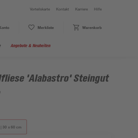
Vorteilskarte
Kontakt
Karriere
Hilfe
Konto
Merkliste
Warenkorb
e
Angebote & Neuheiten
liese 'Alabastro' Steingut
m
 | 30 x 60 cm