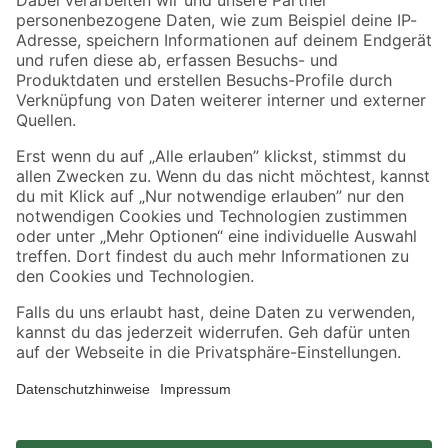
Zahlungsarten
Versandarten
Sicher einkaufen
Jetzt die toom-App herunterladen
Alle Preisangaben in EUR inkl. gesetzl. MwSt.. Die dargestellten Angebote sind unter
Umständen nicht in allen Märkten verfügbar. Die angegebenen Verfügbarkeiten beziehen
sich auf den unter "Mein Markt" ausgewählten toom Baumarkt. Alle Angebote und
Produkte nur solange der Vorrat reicht.
*Paketversand ab 59 € versandkostenfrei, gilt nicht für Artikel mit Speditionsversand, hier
fallen zusätzliche Versandkosten an.