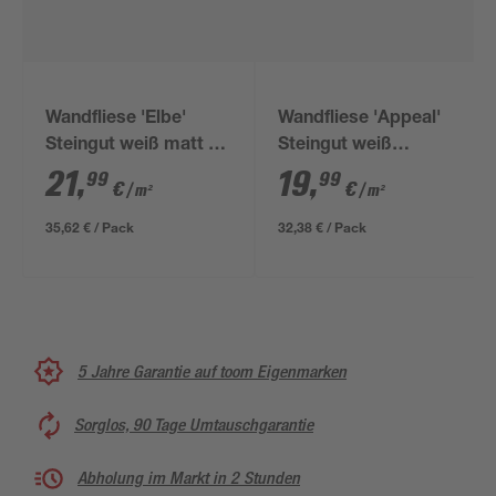
Wandfliese 'Elbe'
Wandfliese 'Appeal'
Steingut weiß matt 30
Steingut weiß
x 60 cm
matt/glänzend 30 x 60
21
,
19
,
99
99
€
€
/ m²
/ m²
cm
35,62 € / Pack
32,38 € / Pack
5 Jahre Garantie auf toom Eigenmarken
Sorglos, 90 Tage Umtauschgarantie
Abholung im Markt in 2 Stunden