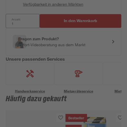
Verfügbarkeit in anderen Märkten
Anzahl:
In den Warenkorb
Fragen zum Produkt?
Sofort-Videoberatung aus dem Markt
Unsere passenden Services
Handwerksservice
Mietgeräteservice
Miettra
Häufig dazu gekauft
Bestseller