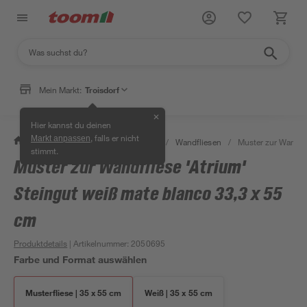
Mein Markt:
Troisdorf
✕
Hier kannst du deinen
, falls er nicht
Markt anpassen
/
Bauen & Renovieren
/
Fliesen
/
Wandfliesen
/
Muster zur Wandfli
stimmt.
Muster zur Wandfliese 'Atrium'
Steingut weiß mate blanco 33,3 x 55
cm
Produktdetails
| Artikelnummer
:
2050695
Farbe und Format auswählen
Musterfliese | 35 x 55 cm
Weiß | 35 x 55 cm