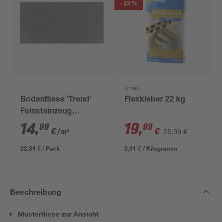
- 23 %
Knauf
Bodenfliese 'Trend'
Flexkleber 22 kg
Feinsteinzeug
anthrazit 30,5 x 61 cm
14
,
19
,
99
99
€
€
25,99 €
/ m²
22,34 € / Pack
0,91 € / Kilogramm
Beschreibung
Musterfliese zur Ansicht