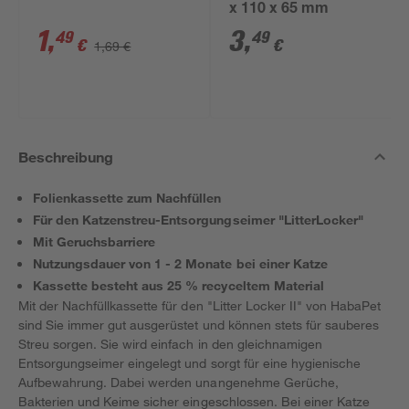
x 110 x 65 mm
1
,
3
,
49
49
€
€
1,69 €
Beschreibung
Folienkassette zum Nachfüllen
Für den Katzenstreu-Entsorgungseimer "LitterLocker"
Mit Geruchsbarriere
Nutzungsdauer von 1 - 2 Monate bei einer Katze
Kassette besteht aus 25 % recyceltem Material
Mit der Nachfüllkassette für den "Litter Locker II" von HabaPet
sind Sie immer gut ausgerüstet und können stets für sauberes
Streu sorgen. Sie wird einfach in den gleichnamigen
Entsorgungseimer eingelegt und sorgt für eine hygienische
Aufbewahrung. Dabei werden unangenehme Gerüche,
Bakterien und Keime sicher eingeschlossen. Bei einer Katze