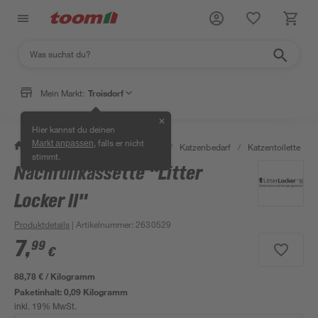
Mein Markt:
Troisdorf
✕
Hier kannst du deinen
, falls er nicht
Markt anpassen
/
Garten & Freizeit
/
Tierbedarf
/
Katzenbedarf
/
Katzentoilette
/
stimmt.
Nachfüllkassette "Litter
Locker II"
Produktdetails
| Artikelnummer
:
2630529
7
,
99
€
88,78 € / Kilogramm
Paketinhalt:
0,09 Kilogramm
inkl. 19% MwSt.