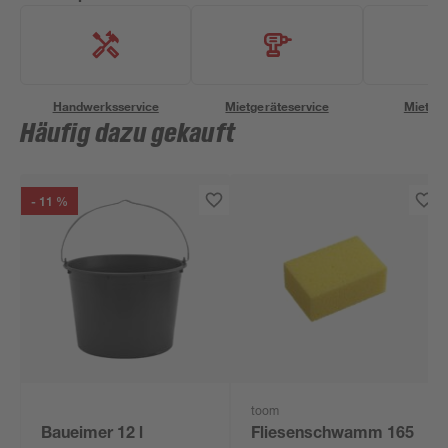
Handwerksservice
Mietgeräteservice
Miettra
Häufig dazu gekauft
- 11 %
toom
Baueimer 12 l
Fliesenschwamm 165