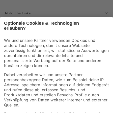
Nützliche Links
Bleib auf dem Laufenden mit unserem Newsletter
Der toom Newsletter: Keine Angebote und Aktionen mehr verpassen!
Zur Newsletter Anmeldung
Folge uns
Zahlungsarten
Versandarten
Sicher einkaufen