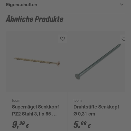
Eigenschaften
Ähnliche Produkte
toom
toom
Supernägel Senkkopf
Drahtstifte Senkkopf
PZ2 Stahl 3,1 x 65 mm
Ø 0,31 cm
100 Stück
9
,
5
,
29
89
€
€