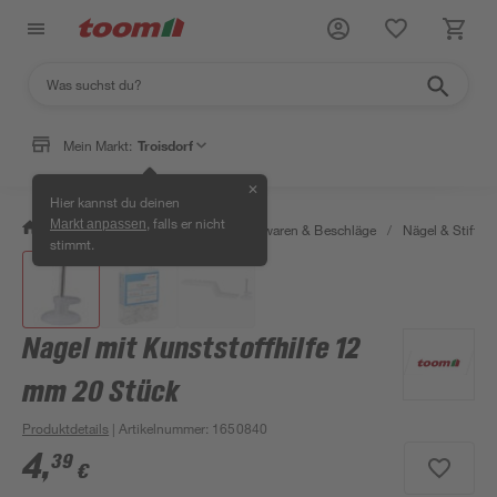
Mein Markt:
Troisdorf
✕
Hier kannst du deinen
, falls er nicht
Markt anpassen
/
Werkstatt & Maschinen
/
Eisenwaren & Beschläge
/
Nägel & Stifte
stimmt.
Nagel mit Kunststoffhilfe 12
mm 20 Stück
Produktdetails
| Artikelnummer
:
1650840
4
,
39
€