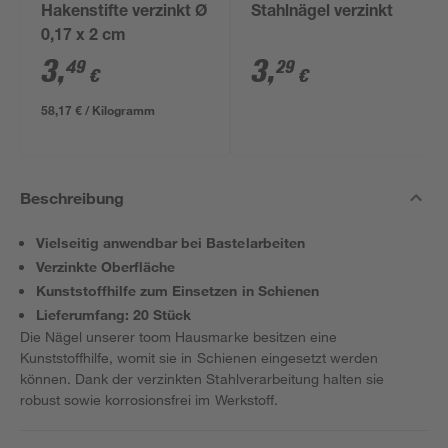
Hakenstifte verzinkt Ø
Stahlnägel verzinkt
0,17 x 2 cm
3
,
3
,
49
29
€
€
58,17 € / Kilogramm
Beschreibung
Vielseitig anwendbar bei Bastelarbeiten
Verzinkte Oberfläche
Kunststoffhilfe zum Einsetzen in Schienen
Lieferumfang: 20 Stück
Die Nägel unserer toom Hausmarke besitzen eine
Kunststoffhilfe, womit sie in Schienen eingesetzt werden
können. Dank der verzinkten Stahlverarbeitung halten sie
robust sowie korrosionsfrei im Werkstoff.