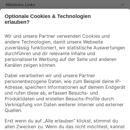
Nützliche Links
Bleib auf dem Laufenden mit unserem Newsletter
Der toom Newsletter: Keine Angebote und Aktionen mehr verpassen!
Zur Newsletter Anmeldung
Folge uns
Zahlungsarten
Versandarten
Sicher einkaufen