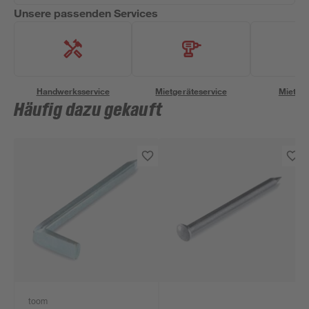
Unsere passenden Services
Handwerksservice
Mietgeräteservice
Miettra
Häufig dazu gekauft
toom