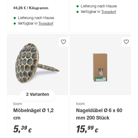
Lieferung nach Hause
44,26 € / Kilogramm
Troisdorf
Verfügbar in
Lieferung nach Hause
Troisdorf
Verfügbar in
2
Varianten
toom
toom
Möbelnägel Ø 1,2
Nageldübel Ø 6 x 60
cm
mm 200 Stück
5
,
15
,
39
99
€
€