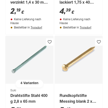
verzinkt 1,4 x 30 mm
lackiert 1,75 x 40
100 Stück
mm weiß 100 Stück
2
,
4
,
19
39
€
€
Keine Lieferung nach
Keine Lieferung nach
Hause
Hause
Troisdorf
Troisdorf
Bestellbar in
Bestellbar in
4
Varianten
Suki
Drahtstifte Stahl 400
Rundkopfstifte
g 2,8 x 65 mm
Messing blank 2 x
25 mm 30 Stück