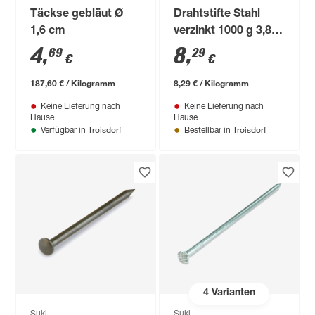
Täckse gebläut Ø
Drahtstifte Stahl
1,6 cm
verzinkt 1000 g 3,8 x
100 mm Stauchkopf
4
,
8
,
69
29
€
€
187,60 € / Kilogramm
8,29 € / Kilogramm
Keine Lieferung nach
Keine Lieferung nach
Hause
Hause
Troisdorf
Troisdorf
Verfügbar in
Bestellbar in
4
Varianten
Suki
Suki