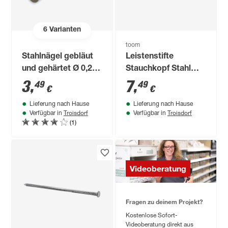
6
Varianten
toom
Stahlnägel gebläut
Leistenstifte
und gehärtet Ø 0,2 x
Stauchkopf Stahl
4 cm
verzinkt gehärtet 1,4
3
,
7
,
49
49
€
€
x 45 mm 200 Stück
Lieferung nach Hause
Lieferung nach Hause
Troisdorf
Troisdorf
Verfügbar in
Verfügbar in
(1)
Videoberatung
Fragen zu deinem Projekt?
Kostenlose Sofort-
Videoberatung direkt aus