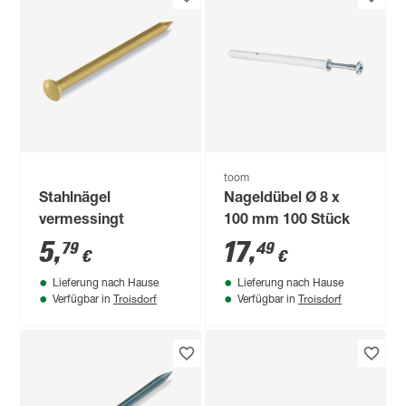
toom
Stahlnägel
Nageldübel Ø 8 x
vermessingt
100 mm 100 Stück
5
,
17
,
79
49
€
€
Lieferung nach Hause
Lieferung nach Hause
Troisdorf
Troisdorf
Verfügbar in
Verfügbar in