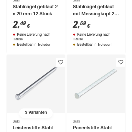
Suki
Suki
Stahlnägel gebläut 2
Stahlnägel gebläut
x 20 mm 12 Stück
mit Messingkopf 2 x
30 mm 11 Stück
2
,
2
,
49
69
€
€
Keine Lieferung nach
Keine Lieferung nach
Hause
Hause
Troisdorf
Troisdorf
Bestellbar in
Bestellbar in
3
Varianten
Suki
Suki
Leistenstifte Stahl
Paneelstifte Stahl