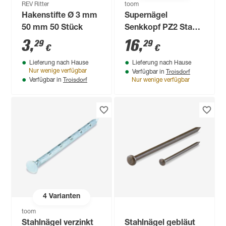
REV Ritter
toom
Hakenstifte Ø 3 mm
Supernägel
50 mm 50 Stück
Senkkopf PZ2 Stahl
3,8 x 80 mm 75
3
,
16
,
29
29
€
€
Stück
Lieferung nach Hause
Lieferung nach Hause
Troisdorf
Nur wenige verfügbar
Verfügbar in
Troisdorf
Verfügbar in
Nur wenige verfügbar
4
Varianten
toom
Stahlnägel verzinkt
Stahlnägel gebläut