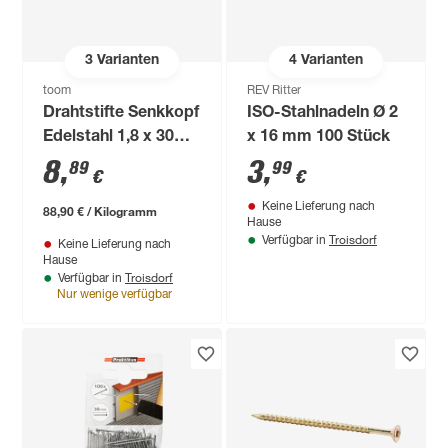
3
Varianten
4
Varianten
toom
REV Ritter
Drahtstifte Senkkopf
ISO-Stahlnadeln Ø 2
Edelstahl 1,8 x 30
x 16 mm 100 Stück
mm 100 g
8
,
3
,
89
99
€
€
Keine Lieferung nach
88,90 € / Kilogramm
Hause
Troisdorf
Verfügbar in
Keine Lieferung nach
Hause
Troisdorf
Verfügbar in
Nur wenige verfügbar