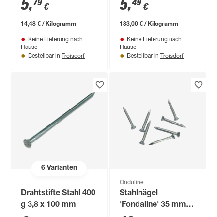
5
,
5
,
79
49
€
€
14,48 € / Kilogramm
183,00 € / Kilogramm
Keine Lieferung nach
Keine Lieferung nach
Hause
Hause
Troisdorf
Troisdorf
Bestellbar in
Bestellbar in
6
Varianten
Onduline
Drahtstifte Stahl 400
Stahlnägel
g 3,8 x 100 mm
'Fondaline' 35 mm
100 Stück