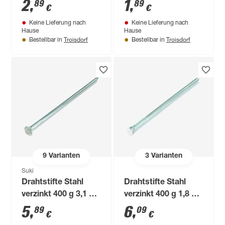
2
,
1
,
89
89
€
€
Keine Lieferung nach
Keine Lieferung nach
Hause
Hause
Troisdorf
Troisdorf
Bestellbar in
Bestellbar in
9
Varianten
3
Varianten
Suki
Drahtstifte Stahl
Drahtstifte Stahl
verzinkt 400 g 3,1 x
verzinkt 400 g 1,8 x
80 mm
35 mm
5
,
6
,
89
09
€
€