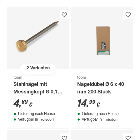
2
Varianten
toom
toom
Stahlnägel mit
Nageldübel Ø 6 x 40
Messingkopf Ø 0,12
mm 200 Stück
x 2,2 cm
4
,
14
,
69
99
€
€
Lieferung nach Hause
Lieferung nach Hause
Troisdorf
Troisdorf
Verfügbar in
Verfügbar in