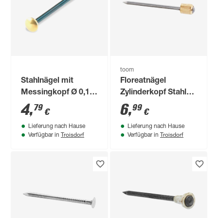
toom
Stahlnägel mit
Floreatnägel
Messingkopf Ø 0,14
Zylinderkopf Stahl
x 2,6 cm
1,4 x 26 mm
4
,
6
,
79
99
€
€
Lieferung nach Hause
Lieferung nach Hause
Troisdorf
Troisdorf
Verfügbar in
Verfügbar in