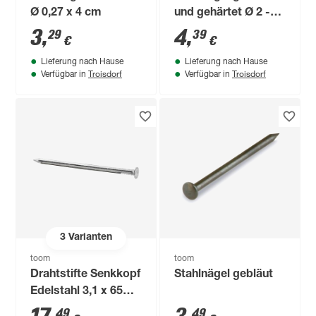
Ø 0,27 x 4 cm
und gehärtet Ø 2 -
2,5 mm
3
,
4
,
29
39
€
€
Lieferung nach Hause
Lieferung nach Hause
Troisdorf
Troisdorf
Verfügbar in
Verfügbar in
3
Varianten
toom
toom
Drahtstifte Senkkopf
Stahlnägel gebläut
Edelstahl 3,1 x 65
mm
49
49