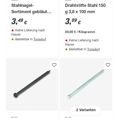
Stahlnagel-
Drahtstifte Stahl 150
Sortiment gebläut
g 3,8 x 100 mm
mit Messingkopf 2 x
3
,
3
,
49
09
€
€
30/50 mm 15 Stück
Keine Lieferung nach
20,60 € / Kilogramm
Hause
Troisdorf
Bestellbar in
Keine Lieferung nach
Hause
Troisdorf
Bestellbar in
2
Varianten