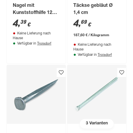
Nagel mit
Täckse gebläut Ø
Kunststoffhilfe 12
1,4 cm
mm 20 Stück
4
,
4
,
39
69
€
€
Keine Lieferung nach
187,60 € / Kilogramm
Hause
Troisdorf
Verfügbar in
Keine Lieferung nach
Hause
Troisdorf
Verfügbar in
3
Varianten