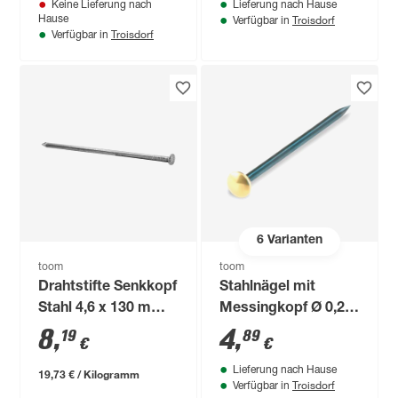
Keine Lieferung nach
Lieferung nach Hause
Troisdorf
Hause
Verfügbar in
Troisdorf
Verfügbar in
6
Varianten
toom
toom
Drahtstifte Senkkopf
Stahlnägel mit
Stahl 4,6 x 130 mm
Messingkopf Ø 0,2 x
25 Stück
4 cm
8
,
4
,
19
89
€
€
Lieferung nach Hause
19,73 € / Kilogramm
Troisdorf
Verfügbar in