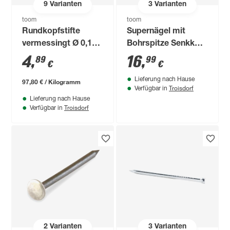
9
Varianten
3
Varianten
toom
toom
Rundkopfstifte
Supernägel mit
vermessingt Ø 0,14
Bohrspitze Senkkopf
x 2,5 cm
Edelstahl 4,2 x 100
4
,
16
,
89
99
€
€
mm 50 Stück
Lieferung nach Hause
97,80 € / Kilogramm
Troisdorf
Verfügbar in
Lieferung nach Hause
Troisdorf
Verfügbar in
2
Varianten
3
Varianten