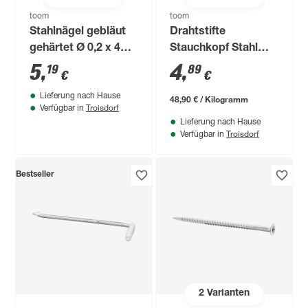
toom
toom
Stahlnägel gebläut
Drahtstifte
gehärtet Ø 0,2 x 4
Stauchkopf Stahl
cm
verzinkt 1,6 x 30 mm
5
,
4
,
19
89
€
€
Lieferung nach Hause
48,90 € / Kilogramm
Troisdorf
Verfügbar in
Lieferung nach Hause
Troisdorf
Verfügbar in
Bestseller
2
Varianten