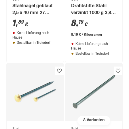
Stahlnägel gebläut
Drahtstifte Stahl
2,5 x 40 mm 27
verzinkt 1000 g 3,8 x
Stück
100 mm Senkkopf
1
,
8
,
89
19
€
€
Keine Lieferung nach
8,19 € / Kilogramm
Hause
Troisdorf
Bestellbar in
Keine Lieferung nach
Hause
Troisdorf
Bestellbar in
3
Varianten
Suki
Suki