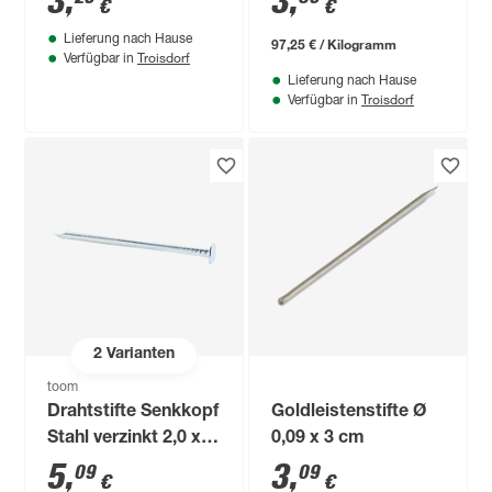
3
,
3
,
€
€
Lieferung nach Hause
97,25 € / Kilogramm
Troisdorf
Verfügbar in
Lieferung nach Hause
Troisdorf
Verfügbar in
2
Varianten
toom
Drahtstifte Senkkopf
Goldleistenstifte Ø
Stahl verzinkt 2,0 x
0,09 x 3 cm
40 mm
5
,
3
,
09
09
€
€