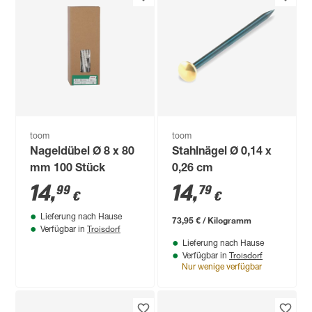
toom
toom
Nageldübel Ø 8 x 80
Stahlnägel Ø 0,14 x
mm 100 Stück
0,26 cm
14
,
14
,
99
79
€
€
Lieferung nach Hause
73,95 € / Kilogramm
Troisdorf
Verfügbar in
Lieferung nach Hause
Troisdorf
Verfügbar in
Nur wenige verfügbar