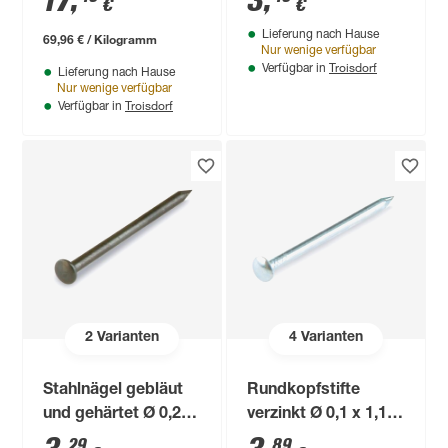
17
,
3
,
€
€
Lieferung nach Hause
69,96 € / Kilogramm
Nur wenige verfügbar
Troisdorf
Verfügbar in
Lieferung nach Hause
Nur wenige verfügbar
Troisdorf
Verfügbar in
2
Varianten
4
Varianten
Stahlnägel gebläut
Rundkopfstifte
und gehärtet Ø 0,25
verzinkt Ø 0,1 x 1,1
x 5 cm
cm
29
89