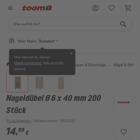
Mein Markt:
Troisdorf
✕
Hier kannst du deinen
, falls er nicht
Markt anpassen
/
Werkstatt & Maschinen
/
Eisenwaren & Beschläge
/
Nägel & Stifte
stimmt.
Nageldübel Ø 6 x 40 mm 200
Stück
Produktdetails
| Artikelnummer
:
1630752
14
,
99
€