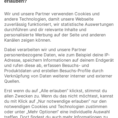
Bleib auf dem Laufenden mit unserem Newsletter
Der toom Newsletter: Keine Angebote und Aktionen mehr verpassen!
Zur Newsletter Anmeldung
Folge uns
Zahlungsarten
Versandarten
Sicher einkaufen
Jetzt die toom-App herunterladen