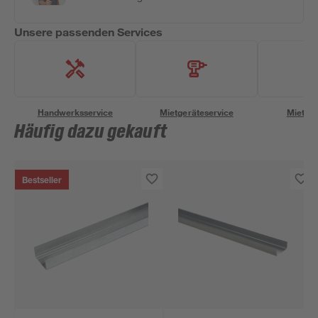
Unsere passenden Services
Handwerksservice
Mietgeräteservice
Miettra
Häufig dazu gekauft
Bestseller