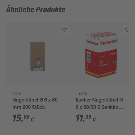
Ähnliche Produkte
toom
Fischer
Nageldübel Ø 6 x 60
fischer Nageldübel N
mm 200 Stück
6 x 60/30 S Senkkopf
50 Stück
15
,
11
,
99
39
€
€