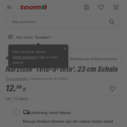
Mein Markt:
Troisdorf
✕
Hier kannst du deinen
, falls er nicht
Markt anpassen
/
Garten & Freizeit
/
Pflanzen
/
Beetpflanzen & Balkonpflanzen
/
F
stimmt.
Narzisse 'Tete-a-tete', 23 cm Schale
Produktdetails
| Artikelnummer
:
8140281
12
,
99
€
inkl. 7% MwSt.
Lieferung nach Hause
Diesen Artikel können wir dir online leider nicht