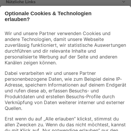
Nützliche Links
Bleib auf dem Laufenden mit unserem Newsletter
Der toom Newsletter: Keine Angebote und Aktionen mehr verpassen!
Zur Newsletter Anmeldung
Folge uns
Zahlungsarten
Versandarten
Sicher einkaufen