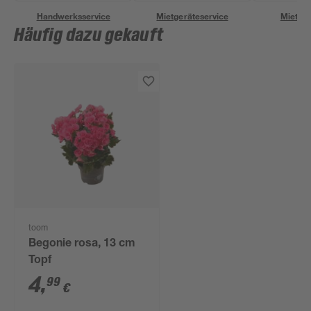
Handwerksservice
Mietgeräteservice
Miettra
Häufig dazu gekauft
toom
Begonie rosa, 13 cm
Topf
4
,
99
€