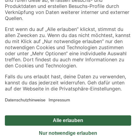
Sicher einkaufen
Jetzt die toom-App herunterladen
Alle Preisangaben in EUR inkl. gesetzl. MwSt.. Die dargestellten Angebote sind unter
Umständen nicht in allen Märkten verfügbar. Die angegebenen Verfügbarkeiten beziehen
sich auf den unter "Mein Markt" ausgewählten toom Baumarkt. Alle Angebote und
Produkte nur solange der Vorrat reicht.
*Paketversand ab 59 € versandkostenfrei, gilt nicht für Artikel mit Speditionsversand, hier
fallen zusätzliche Versandkosten an.
Datenschutz
Privatsphäre
Impressum
AGB
Nutzungsbedingungen
Widerrufsrecht
Vertrag widerrufen
Barrierefreiheit