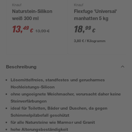
Knauf
Knauf
Naturstein-Silikon
Flexfuge 'Universal'
weiß 300 ml
manhatten 5 kg
13
,
18
,
49
99
€
€
13,99 €
3,80 € / Kilogramm
Beschreibung
Lösemittelfreies, standfestes und gerucharmes
Hochleistungs-Silicon
ohne ungeeignete Weichmacher, verursacht daher keine
Steinverfärbungen
ideal für Toiletten, Bäder und Duschen, da gegen
Schimmelpilzbefall geschützt
für alle Natursteine wie Marmor und Granit
hohe Alterungsbeständigkeit