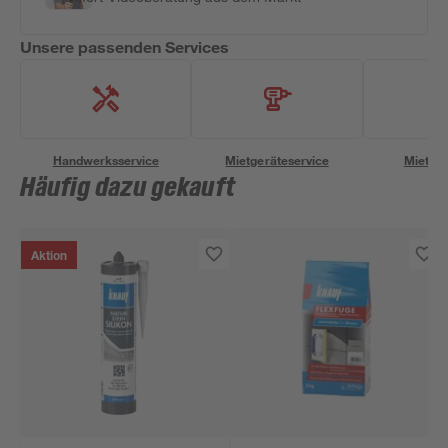
Unsere passenden Services
Handwerksservice
Mietgeräteservice
Miettra
Häufig dazu gekauft
Aktion