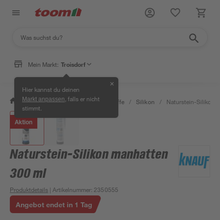
Mein Markt:
Troisdorf
✕
Hier kannst du deinen
, falls er nicht
Markt anpassen
/
Bauen & Renovieren
/
Dichtstoffe
/
Silikon
/
Naturstein-Silikon 
stimmt.
Aktion
Naturstein-Silikon manhatten
300 ml
Produktdetails
| Artikelnummer
:
2350555
Angebot endet in 1 Tag