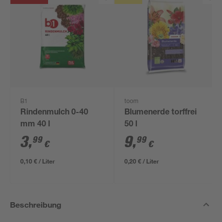
B1
toom
Rindenmulch 0-40
Blumenerde torffrei
mm 40 l
50 l
3
,
9
,
99
99
€
€
0,10 € / Liter
0,20 € / Liter
Beschreibung