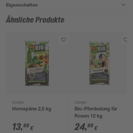
Eigenschaften
Ähnliche Produkte
Compo
Compo
Hornspäne 2,5 kg
Bio-Pferdedung für
Rosen 12 kg
13
,
24
,
99
99
€
€