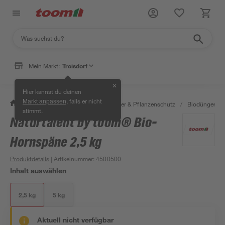
Mein Markt:
Troisdorf
✕
Hier kannst du deinen
, falls er nicht
Markt anpassen
/
Garten & Freizeit
/
Erden, Dünger & Pflanzenschutz
/
Biodünger
/
stimmt.
Naturtalent by toom® Bio-
Hornspäne 2,5 kg
Produktdetails
| Artikelnummer
:
4500500
Inhalt auswählen
2,5 kg
5 kg
Aktuell nicht verfügbar