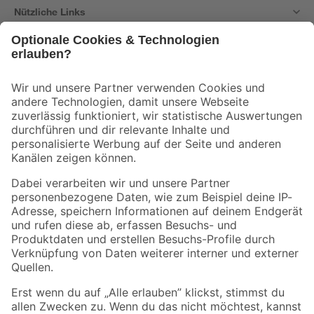
Nützliche Links
Bleib auf dem Laufenden mit unserem Newsletter
Der toom Newsletter: Keine Angebote und Aktionen mehr verpassen!
Zur Newsletter Anmeldung
Folge uns
Zahlungsarten
Versandarten
Sicher einkaufen