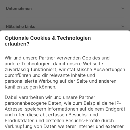
Unternehmen
Nützliche Links
Bleib auf dem Laufenden mit unserem Newsletter
Der toom Newsletter: Keine Angebote und Aktionen mehr verpassen!
Zur Newsletter Anmeldung
Folge uns
Zahlungsarten
Versandarten