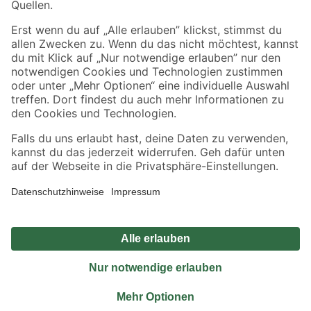
Sicher einkaufen
Jetzt die toom-App herunterladen
Alle Preisangaben in EUR inkl. gesetzl. MwSt.. Die dargestellten Angebote sind unter
Umständen nicht in allen Märkten verfügbar. Die angegebenen Verfügbarkeiten beziehen
sich auf den unter "Mein Markt" ausgewählten toom Baumarkt. Alle Angebote und
Produkte nur solange der Vorrat reicht.
*Paketversand ab 59 € versandkostenfrei, gilt nicht für Artikel mit Speditionsversand, hier
fallen zusätzliche Versandkosten an.
Datenschutz
Privatsphäre
Impressum
AGB
Nutzungsbedingungen
Widerrufsrecht
Vertrag widerrufen
Barrierefreiheit
© 2026 toom Baumarkt GmbH