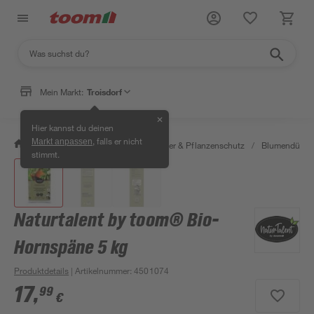
Mein Markt:
Troisdorf
✕
Hier kannst du deinen
, falls er nicht
Markt anpassen
/
Garten & Freizeit
/
Erden, Dünger & Pflanzenschutz
/
Blumendünger
stimmt.
Naturtalent by toom® Bio-
Hornspäne 5 kg
Produktdetails
| Artikelnummer
:
4501074
17
,
99
€