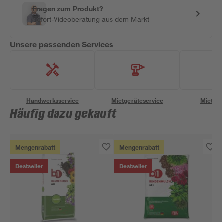
Fragen zum Produkt?
Sofort-Videoberatung aus dem Markt
Unsere passenden Services
Handwerksservice
Mietgeräteservice
Miettra
Häufig dazu gekauft
Mengenrabatt
Mengenrabatt
Bestseller
Bestseller