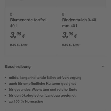
B1
B1
Blumenerde torffrei
Rindenmulch 0-40
40 l
mm 40 l
3
,
3
,
99
99
€
€
0,10 € / Liter
0,10 € / Liter
Beschreibung
milde, langanhaltende Nährstoffversorgung
auch für empfindliche Kulturen geeignet
für gesundes Wachstum und reiche Ernte
für den ökologischen Landbau geeignet
zu 100 % Hornspäne