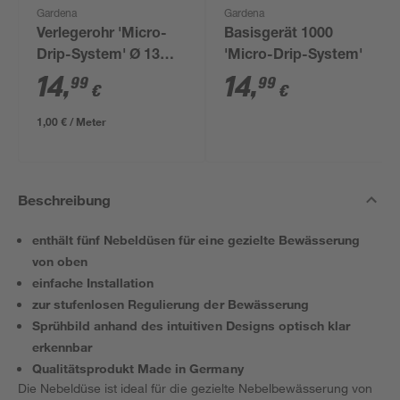
Gardena
Gardena
Verlegerohr 'Micro-
Basisgerät 1000
Drip-System' Ø 13
'Micro-Drip-System'
mm (1/2"), 15 m
14
,
14
,
99
99
€
€
1,00 € / Meter
Beschreibung
enthält fünf Nebeldüsen für eine gezielte Bewässerung
von oben
einfache Installation
zur stufenlosen Regulierung der Bewässerung
Sprühbild anhand des intuitiven Designs optisch klar
erkennbar
Qualitätsprodukt Made in Germany
Die Nebeldüse ist ideal für die gezielte Nebelbewässerung von