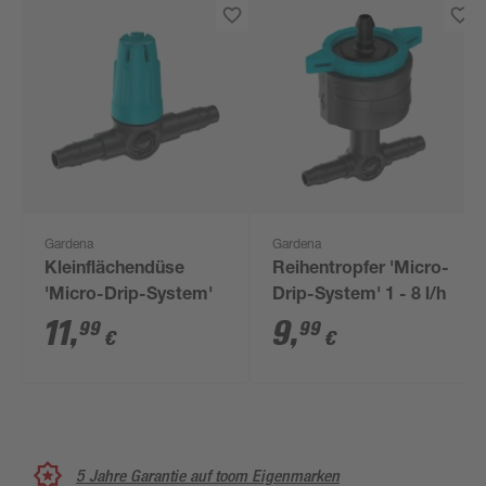
Gardena
Gardena
Kleinflächendüse
Reihentropfer 'Micro-
'Micro-Drip-System'
Drip-System' 1 - 8 l/h
11
,
9
,
99
99
€
€
5 Jahre Garantie auf toom Eigenmarken