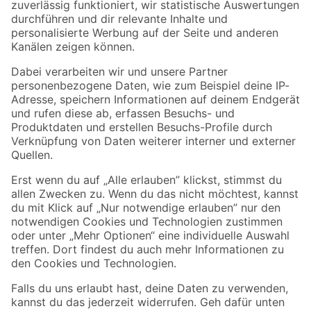
Zur Newsletter Anmeldung
Folge uns
Zahlungsarten
Versandarten
Sicher einkaufen
Jetzt die toom-App herunterladen
Alle Preisangaben in EUR inkl. gesetzl. MwSt.. Die dargestellten Angebote sind unter