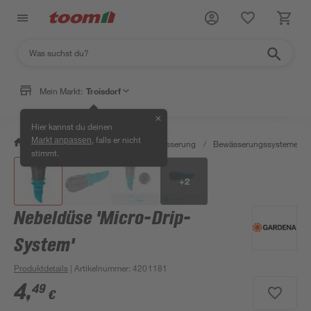
Mein Markt:
Troisdorf
✕
Hier kannst du deinen
, falls er nicht
Markt anpassen
/
Garten & Freizeit
/
Gartenbewässerung
/
Bewässerungssysteme
/
stimmt.
+
2
Nebeldüse 'Micro-Drip-
System'
Produktdetails
| Artikelnummer
:
4201181
4
,
49
€