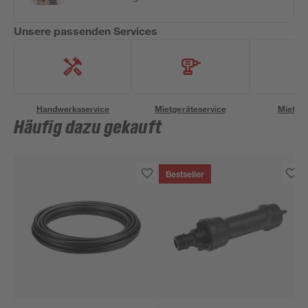
Unsere passenden Services
Handwerksservice
Mietgeräteservice
Miettra
Häufig dazu gekauft
Bestseller