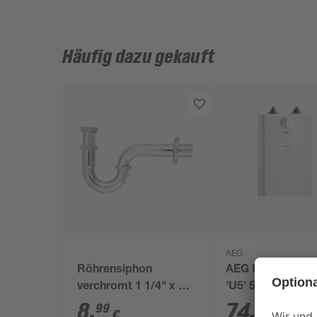
Häufig dazu gekauft
AEG
Röhrensiphon
AEG Kleinspeich
verchromt 1 1/4" x 32
'U5' 5L
mm
8
,
74
,
99
99
€
€