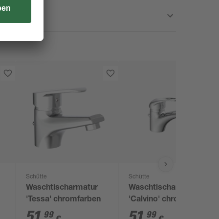
Schütte
Schütte
Waschtischarmatur
Waschtischarmatur
'Tessa' chromfarben
'Calvino' chromfarben
51
,
51
,
99
99