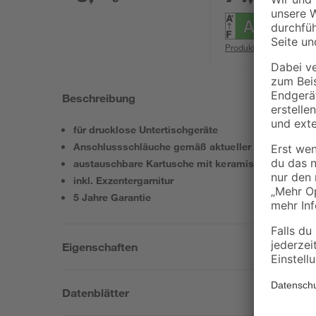
Produktdatenblatt
Beschreibung
für drucklose Untertischgeräte
Anschlussschläuche gemäß aktueller Norm
austauschbare Kartusche mit keramischen Dichtsc
inkl. Exzentergarnitur
5 Jahre Garantie
Eigenschaften
Datenblätter