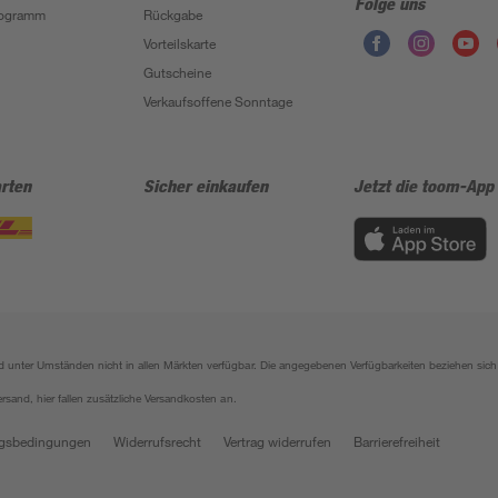
Folge uns
Programm
Rückgabe
Vorteilskarte
Gutscheine
Verkaufsoffene Sonntage
rten
Sicher einkaufen
Jetzt die toom-App
sind unter Umständen nicht in allen Märkten verfügbar. Die angegebenen Verfügbarkeiten beziehen s
ersand, hier fallen zusätzliche Versandkosten an.
gsbedingungen
Widerrufsrecht
Vertrag widerrufen
Barrierefreiheit