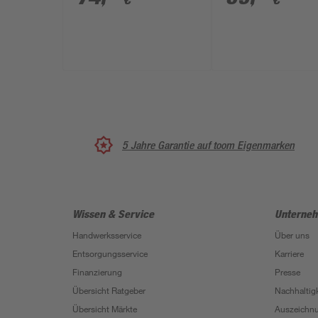
€
€
chromfarben
5 Jahre Garantie auf toom Eigenmarken
Wissen & Service
Unterne
Handwerksservice
Über uns
Entsorgungsservice
Karriere
Finanzierung
Presse
Übersicht Ratgeber
Nachhaltigk
Übersicht Märkte
Auszeichn