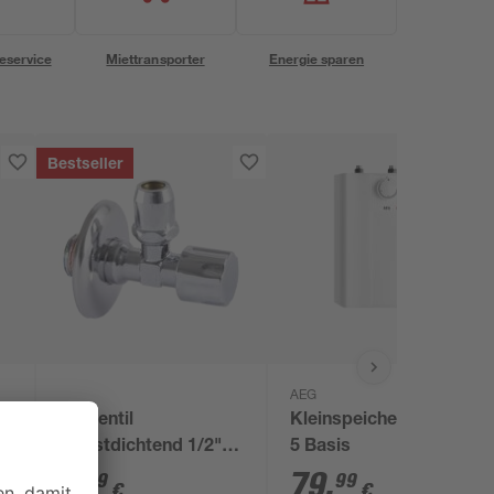
eservice
Miettransporter
Energie sparen
Bestseller
AEG
5
Eckventil
Kleinspeicher 5 l HUZ
selbstdichtend 1/2"
5 Basis
AG x 10 mm
5
,
79
,
99
99
€
€