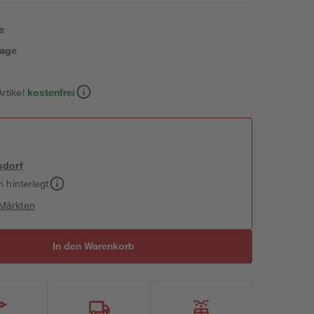
e
tage
rtikel
kostenfrei
sdorf
h hinterlegt
 Märkten
In den Warenkorb