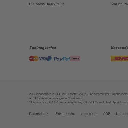
DIY-Städte-Index 2026
Affiliate-
Zahlungsarten
Versanda
Alle Preisangaben in EUR inkl. gesetzl. MwSt.. Die dargestellten Angebote 
und Produkte nur solange der Vorrat reicht.
*Paketversand ab 59 € versandkostenfrei, gilt nicht für Artikel mit Speditionsv
Datenschutz
Privatsphäre
Impressum
AGB
Nutzun