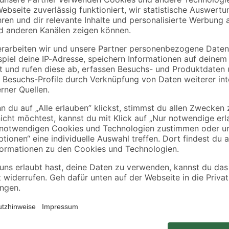
Produktdatenblatt
Produktdatenblatt
Die Niederdruckwaschtischarmatur '
Ergänzung für drucklose Untertisc
austauschbaren 40 mm-Kartusche 
heiben
passenden Anschlussschläuche so
Überlauffunktion befinden sich im
von 5 Jahren.