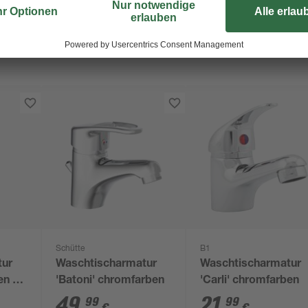
Schütte
B1
tur
Waschtischarmatur
Waschtischarmatur
en 16
'Batoni' chromfarben
'Carli' chromfarben
49
,
21
,
99
99