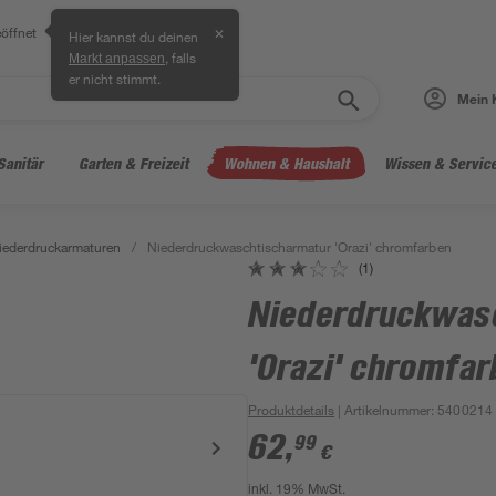
öffnet
✕
Hier kannst du deinen
, falls
Markt anpassen
er nicht stimmt.
Mein 
Sanitär
Garten & Freizeit
Wohnen & Haushalt
Wissen & Servic
iederdruckarmaturen
/
Niederdruckwaschtischarmatur 'Orazi' chromfarben
(1)
Niederdruckwas
'Orazi' chromfar
Produktdetails
| Artikelnummer
:
5400214
62
,
99
€
inkl. 19% MwSt.