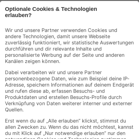
Bleib auf dem Laufenden mit unserem Newsletter
Der toom Newsletter: Keine Angebote und Aktionen mehr verpassen!
Zur Newsletter Anmeldung
Folge uns
Zahlungsarten
Versandarten
Sicher einkaufen
Jetzt die toom-App herunterladen