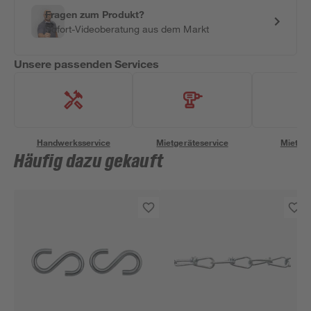
Fragen zum Produkt?
Sofort-Videoberatung aus dem Markt
Unsere passenden Services
Handwerksservice
Mietgeräteservice
Miettra
Häufig dazu gekauft