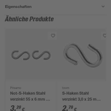
Eigenschaften
Ähnliche Produkte
Pösamo
toom
Not-S-Haken Stahl
S-Haken Stahl
verzinkt 55 x 6 mm 2
verzinkt 3,0 x 25 mm 4
Stück
Stück
3
,
2
,
29
79
€
€