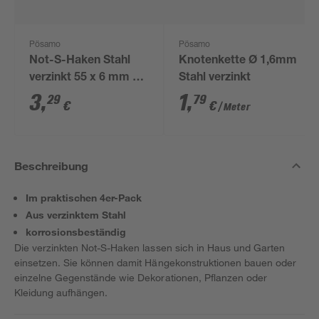
Pösamo
Pösamo
Not-S-Haken Stahl
Knotenkette Ø 1,6mm
verzinkt 55 x 6 mm 2
Stahl verzinkt
Stück
3
,
1
,
29
79
€
€
/ Meter
Beschreibung
Im praktischen 4er-Pack
Aus verzinktem Stahl
korrosionsbeständig
Die verzinkten Not-S-Haken lassen sich in Haus und Garten
einsetzen. Sie können damit Hängekonstruktionen bauen oder
einzelne Gegenstände wie Dekorationen, Pflanzen oder
Kleidung aufhängen.