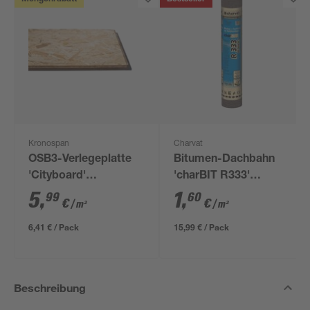
Kronospan
Charvat
OSB3-Verlegeplatte
Bitumen-Dachbahn
'Cityboard'
'charBIT R333'
ungeschliffen 1690 x
besandet schwarz
5
,
1
,
99
60
€
€
/ m²
/ m²
634 x 12 mm
100 x 1000 cm
6,41 € / Pack
15,99 € / Pack
Beschreibung