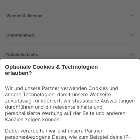
Wissen & Service
Unternehmen
Nützliche Links
Bleib auf dem Laufenden mit unserem Newsletter
Der toom Newsletter: Keine Angebote und Aktionen mehr verpassen!
Zur Newsletter Anmeldung
Folge uns