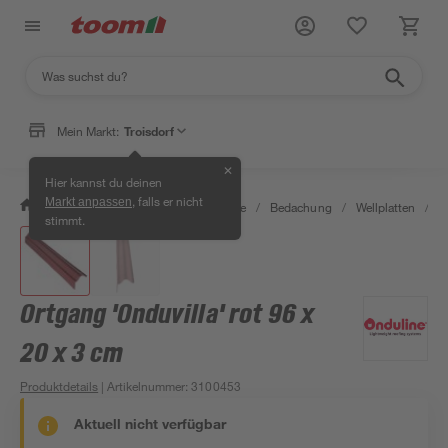
Mein Markt:
Troisdorf
✕
Hier kannst du deinen
, falls er nicht
Markt anpassen
/
Bauen & Renovieren
/
Baustoffe
/
Bedachung
/
Wellplatten
/
O
stimmt.
Ortgang 'Onduvilla' rot 96 x
20 x 3 cm
Produktdetails
| Artikelnummer
:
3100453
Aktuell nicht verfügbar