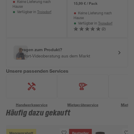
Keine Lieferung nach
15,99 € / Pack
Hause
Troisdorf
Verfügbar in
Keine Lieferung nach
Hause
Troisdorf
Verfügbar in
(2)
Fragen zum Produkt?
Sofort-Videoberatung aus dem Markt
Unsere passenden Services
Handwerksservice
Mietgeräteservice
Miettra
Häufig dazu gekauft
Mengenrabatt
Bestseller