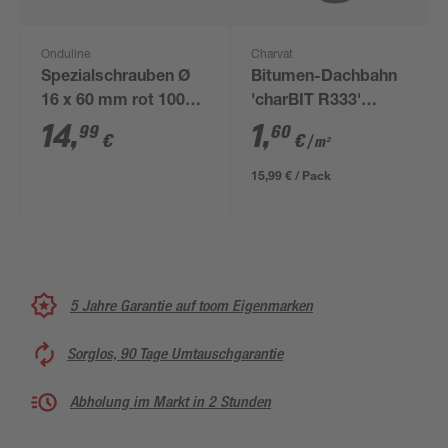
Onduline
Charvat
Spezialschrauben Ø
Bitumen-Dachbahn
16 x 60 mm rot 100
'charBIT R333'
Stück
besandet schwarz
14
,
1
,
99
60
€
€
/ m²
100 x 1000 cm
15,99 € / Pack
5 Jahre Garantie auf toom Eigenmarken
Sorglos, 90 Tage Umtauschgarantie
Abholung im Markt in 2 Stunden