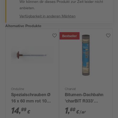
Wir können dir dieses Produkt zur Zeit leider nicht
anbieten.
Verfügbarkeit in anderen Märkten
Alternative Produkte
Bestseller
Onduline
Charvat
Spezialschrauben Ø
Bitumen-Dachbahn
16 x 60 mm rot 100
'charBIT R333'
Stück
besandet schwarz
14
,
1
,
99
60
€
€
/ m²
100 x 1000 cm