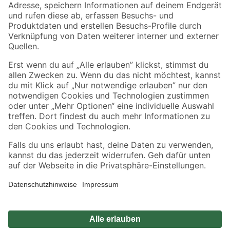
Zahlungsarten
Versandarten
Sicher einkaufen
Jetzt die toom-App herunterladen
Alle Preisangaben in EUR inkl. gesetzl. MwSt.. Die dargestellten Angebote sind unter
Umständen nicht in allen Märkten verfügbar. Die angegebenen Verfügbarkeiten beziehen
sich auf den unter "Mein Markt" ausgewählten toom Baumarkt. Alle Angebote und
Produkte nur solange der Vorrat reicht.
*Paketversand ab 59 € versandkostenfrei, gilt nicht für Artikel mit Speditionsversand, hier
fallen zusätzliche Versandkosten an.
Datenschutz
Privatsphäre
Impressum
AGB
Nutzungsbedingungen
Widerrufsrecht
Vertrag widerrufen