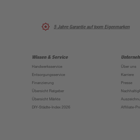
5 Jahre Garantie auf toom Eigenmarken
Wissen & Service
Unterne
Handwerksservice
Über uns
Entsorgungsservice
Karriere
Finanzierung
Presse
Übersicht Ratgeber
Nachhaltigk
Übersicht Märkte
Auszeichn
DIY-Städte-Index 2026
Affiliate-