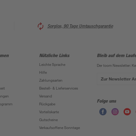
Sorglos, 90 Tage Umtauschgarantie
hmen
Nützliche Links
Bleib auf dem Lauf
Leichte Sprache
Der toom Newsletter: K
Hilfe
Zur Newsletter 
Zahlungsarten
eit
Bestell- & Lieferservices
ungen
Versand
Folge uns
Programm
Rückgabe
Vorteilskarte
Gutscheine
Verkaufsoffene Sonntage