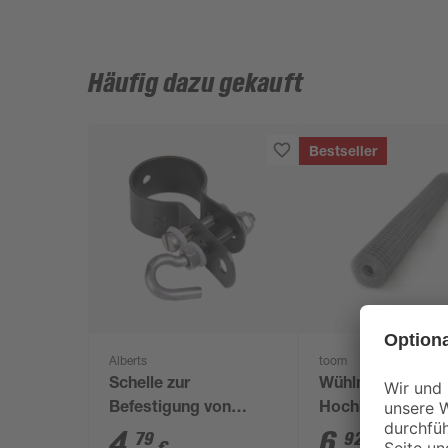
Häufig dazu gekauft
Bestseller
Alberts
toom
Schelle zur
Wühlmausgitter f
Befestigung von
Hochbeete 2,1 x 
Geflechtspannstäben
4
,
6
,
79
92