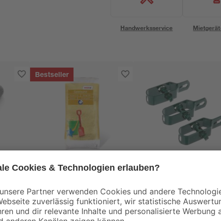
Handwerksservice
Mietgerät
Bestseller
toom
ür
Spielsand beige 0-2
Drahtspanner aus
1,1 m
mm 25 kg
Stahl, grün 3 Stück
3
,
5
,
29
09