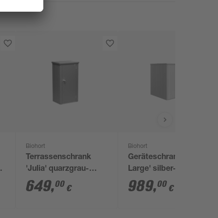
Biohort
Biohort
Terrassenschrank
Geräteschrank '150
'Julia' quarzgrau-
Large' silber-metallic
metallic Gr. M
156 x 155 x 184 cm
649
,
989
,
00
00
€
€