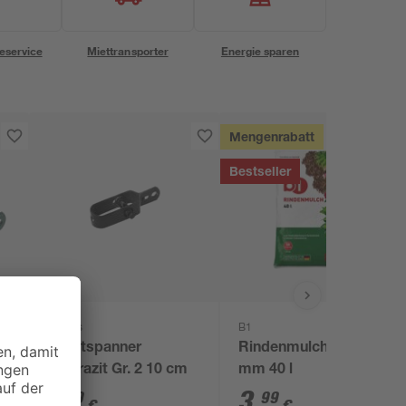
eservice
Miettransporter
Energie sparen
Mengenrabatt
Bestseller
Alberts
B1
Drahtspanner
Rindenmulch 0-40
anthrazit Gr. 2 10 cm
mm 40 l
1
,
3
,
89
99