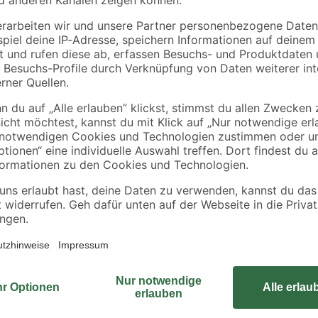
€
€
0,13 € / Kilogramm
Die Gartenbox 'PaketBox' von Bio
gleichzeitig einen stilvollen Akze
einer Tiefe von 46 cm bietet sie d
dig
Gewicht von 19,9 kg sorgt für eine
lüftung
ermöglicht, deine persönlichen Ge
Gartenbox eine praktische und fu
deine Terrasse, die alles sauber u