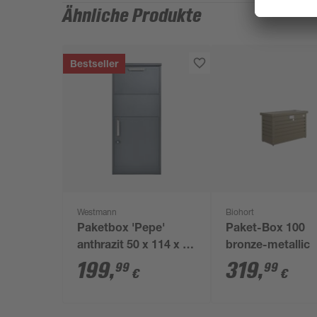
Ähnliche Produkte
Bestseller
Westmann
Biohort
Paketbox 'Pepe'
Paket-Box 100
anthrazit 50 x 114 x 39
bronze-metallic
cm
199
,
319
,
99
99
€
€