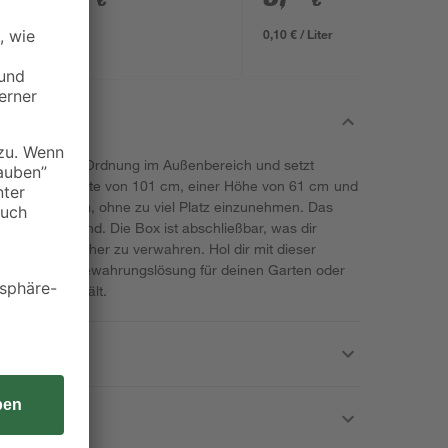
€
€
0,10 € / Liter
hort sorgt für Ordnung im Außenbereich und setzt
nt. Mit einer Breite von 101 cm, einer Höhe von 61 cm und
ir viel Stauraum, ohne zu viel Platz einzunehmen. Das
n stabilen Stand. Die Box ist abschließbar, was dir
genstände sicher zu verwahren. Hol dir mit dieser
nktionale Aufbewahrungslösung für deinen Garten oder
nd geschützt hält.