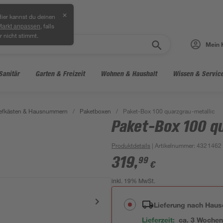
✕
ier kannst du deinen
, falls
Markt anpassen
r nicht stimmt.
Mein 
Sanitär
Garten & Freizeit
Wohnen & Haushalt
Wissen & Servic
iefkästen & Hausnummern
/
Paketboxen
/
Paket-Box 100 quarzgrau-metallic
Paket-Box 100 q
Produktdetails
| Artikelnummer
:
4321462
319
,
99
€
inkl. 19% MwSt.
Lieferung nach Haus
Lieferzeit:
ca. 3 Woche