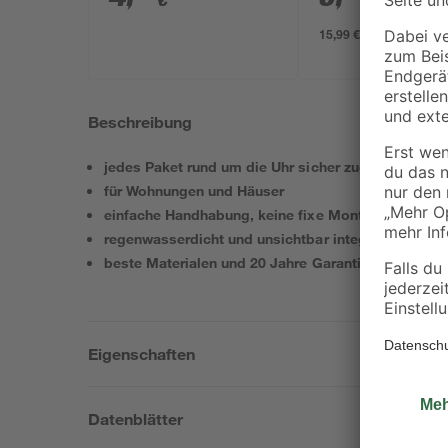
€
€
/ m²
anthrazit Ø 3,4 cm
15,99 € / Pack
Beschreibung
jedes Paket rund um die Uhr sicher zugestellt
für Wohnungen und Häuser
einfache Handhabung, keine fixe Montage notwen
regenwasserdicht und unsichtbar integrierte Durch
beste Materialen und 20 Jahre Garantie
Eigenschaften
Datenblätter