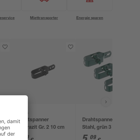
eservice
Miettransporter
Energie sparen
Alberts
Drahtspanner
Drahtspanner aus
anthrazit Gr. 2 10 cm
Stahl, grün 3 Stück
1
,
5
,
89
09