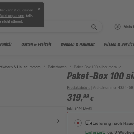
✕
ier kannst du deinen
, falls
Markt anpassen
r nicht stimmt.
Mein 
Sanitär
Garten & Freizeit
Wohnen & Haushalt
Wissen & Servic
iefkästen & Hausnummern
/
Paketboxen
/
Paket-Box 100 silber-metallic
Paket-Box 100 si
Produktdetails
| Artikelnummer
:
4321459
319
,
99
€
inkl. 19% MwSt.
Lieferung nach Haus
Lieferzeit:
ca. 3 Woche