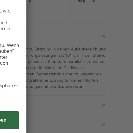
€
€
 Biohort bringst du Ordnung in deinen Außenbereich und
. Diese Aufbewahrungslösung misst 101 cm in der Breite,
 Tiefe, wodurch sie viel Stauraum bereitstellt, ohne zu
t von 19,9 kg sorgt für Stabilität. Die Box ist
 deine persönlichen Gegenstände sicher zu verwahren.
 langlebige und praktische Lösung für deinen Garten
 alles ordentlich und geschützt aufzubewahren.