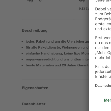
€
€
anthrazit Ø 3,4 cm
0,13 € / Kilogramm
Beschreibung
jedes Paket rund um die Uhr sicher zugestellt
für alle Paketdienste, Wohnungen und Häuser geei
einfache Handhabung, keine fixe Montage notwen
regenwasserdicht und unsichtbar integrierte Durch
beste Materialen und 20 Jahre Garantie
Eigenschaften
Datenblätter