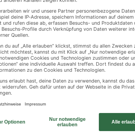
€
€
/ m²
15,99 € / Pack
0,10 € / Liter
Mit der Gartenbox 'PaketBox' von
sorgst für ein optisches Highlight
gnet
61 cm in der Höhe und 46 cm in der
dig
viel Platz zu benötigen. Das Gewich
lüftung
abschließbar, was dir ermöglicht,
Mit dieser Gartenbox hast du eine
oder deine Terrasse, die dir hilft,