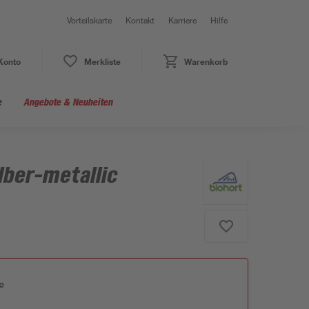
Vorteilskarte
Kontakt
Karriere
Hilfe
Konto
Merkliste
Warenkorb
e
Angebote & Neuheiten
lber-metallic
e
n