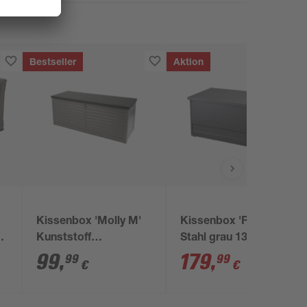
Bestseller
Aktion
Kissenbox 'Molly M'
Kissenbox 'Romy'
28
Kunststoff
Stahl grau 134 x 71 x
grau/schwarz 390 l
62 cm
99
,
179
,
99
99
€
€
143,5 x 56,8 x 53,4 cm