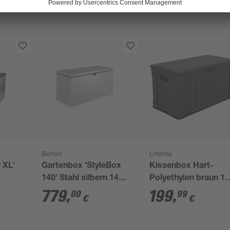
Biohort
Lifetime
 XL'
Gartenbox 'StyleBox
Kissenbox Hart-
140' Stahl silbern 140
Polyethylen braun 1
 l
x 71 x 60 cm
x 67 x 64 cm
779
,
199
,
00
99
€
€