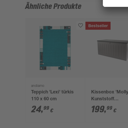
Ähnliche Produkte
Bestseller
andiamo
Teppich 'Lexi' türkis
Kissenbox 'Molly
110 x 60 cm
Kunststoff
grau/schwarz 830
24
,
199
,
99
99
€
€
160 x 76 x 78 cm