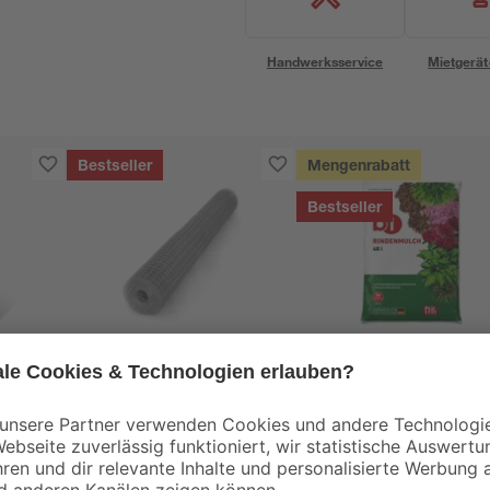
Handwerksservice
Mietgerät
Bestseller
Mengenrabatt
Bestseller
toom
B1
0-2
Wühlmausgitter für
Rindenmulch 0-40
Hochbeete 2,1 x 1,1 m
mm 40 l
6
,
3
,
92
99