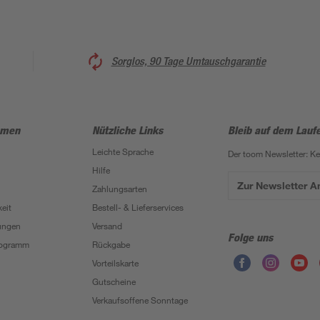
Sorglos, 90 Tage Umtauschgarantie
hmen
Nützliche Links
Bleib auf dem Lauf
Leichte Sprache
Der toom Newsletter: K
Hilfe
Zur Newsletter 
Zahlungsarten
eit
Bestell- & Lieferservices
ungen
Versand
Folge uns
Programm
Rückgabe
Vorteilskarte
Gutscheine
Verkaufsoffene Sonntage