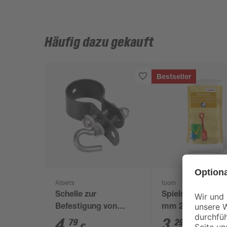
Häufig dazu gekauft
Bestseller
Alberts
toom
Schelle zur
Spielsand beige 
Befestigung von
mm 25 kg
Geflechtspannstäben
4
,
3
,
79
29