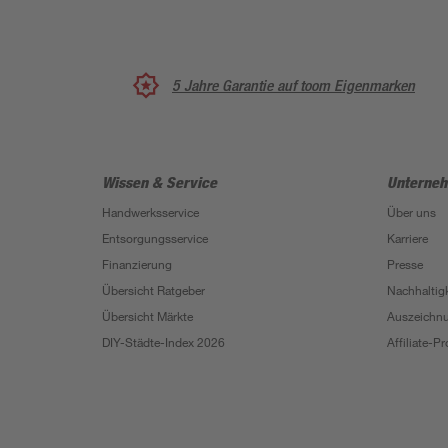
5 Jahre Garantie auf toom Eigenmarken
Wissen & Service
Unterne
Handwerksservice
Über uns
Entsorgungsservice
Karriere
Finanzierung
Presse
Übersicht Ratgeber
Nachhaltigk
Übersicht Märkte
Auszeichn
DIY-Städte-Index 2026
Affiliate-