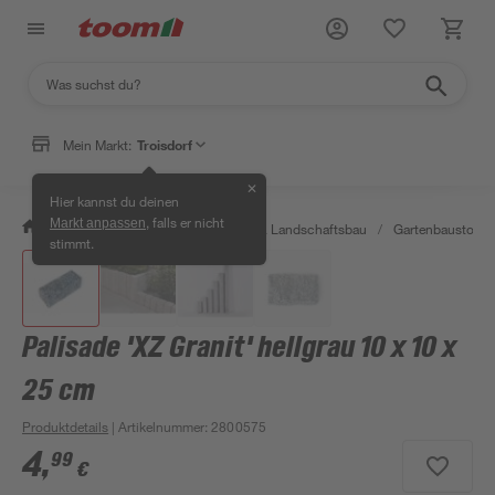
Mein Markt:
Troisdorf
✕
Hier kannst du deinen
, falls er nicht
Markt anpassen
/
Garten & Freizeit
/
Gartenbau & Landschaftsbau
/
Gartenbaustoffe 
stimmt.
Palisade 'XZ Granit' hellgrau 10 x 10 x
25 cm
Produktdetails
| Artikelnummer
:
2800575
4
,
99
€