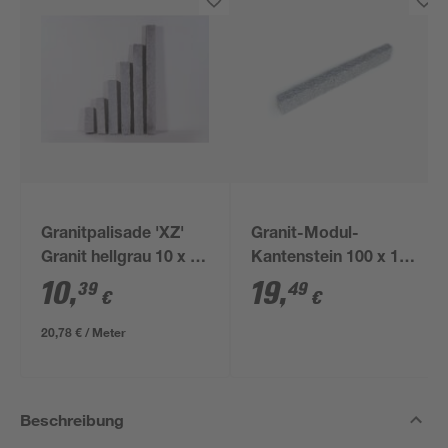
Granitpalisade 'XZ'
Granit-Modul-
Granit hellgrau 10 x 10
Kantenstein 100 x 15
x 50 cm
x 7 cm
10
,
19
,
39
49
€
€
20,78 € / Meter
Beschreibung