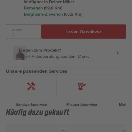
Verfügbar in Deiner Nähe:
Remagen
(
29,9
 Km)
Bergheim-Zieverich
(
35,2
 Km)
Anzahl:
In den Warenkorb
Fragen zum Produkt?
Sofort-Videoberatung aus dem Markt
Unsere passenden Services
Handwerksservice
Mietgeräteservice
Miettra
Häufig dazu gekauft