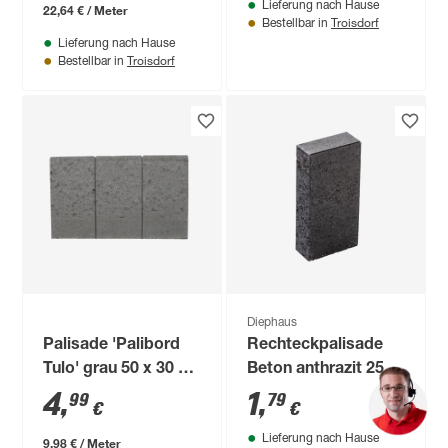
Lieferung nach Hause
22,64 € / Meter
Troisdorf
Bestellbar in
Lieferung nach Hause
Troisdorf
Bestellbar in
Diephaus
Palisade 'Palibord
Rechteckpalisade
Tulo' grau 50 x 30 x 6
Beton anthrazit 25 x
cm
12,5 x 6 cm
4
,
1
,
99
79
€
€
Lieferung nach Hause
9,98 € / Meter