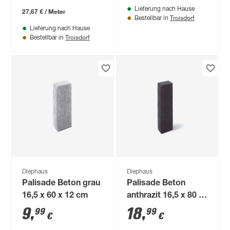
Lieferung nach Hause
27,67 € / Meter
Troisdorf
Bestellbar in
Lieferung nach Hause
Troisdorf
Bestellbar in
Diephaus
Diephaus
Palisade Beton grau
Palisade Beton
16,5 x 60 x 12 cm
anthrazit 16,5 x 80 x
12 cm
9
,
18
,
99
99
€
€