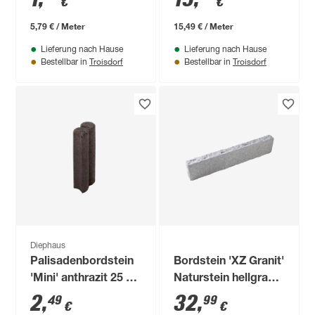
€
€
cm
5,79 € / Meter
15,49 € / Meter
Lieferung nach Hause
Lieferung nach Hause
Troisdorf
Troisdorf
Bestellbar in
Bestellbar in
Diephaus
Palisadenbordstein
Bordstein 'XZ Granit'
'Mini' anthrazit 25 x
Naturstein hellgrau
9,1 x 6 cm
100 x 20 x 8 cm
2
,
32
,
49
99
€
€