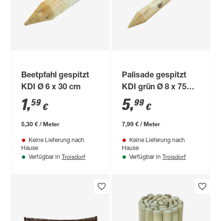
Beetpfahl gespitzt
Palisade gespitzt
KDI Ø 6 x 30 cm
KDI grün Ø 8 x 75
cm
1
,
5
,
59
99
€
€
5,30 € / Meter
7,99 € / Meter
Keine Lieferung nach
Keine Lieferung nach
Hause
Hause
Troisdorf
Troisdorf
Verfügbar in
Verfügbar in