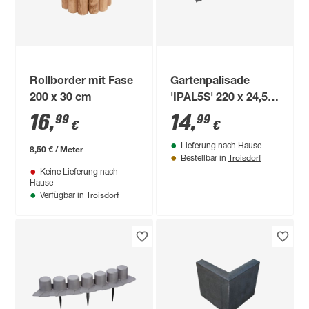
Rollborder mit Fase
Gartenpalisade
200 x 30 cm
'IPAL5S' 220 x 24,5
cm Kunststoff
16
,
14
,
99
99
€
€
anthrazit 8-tlg.
Lieferung nach Hause
8,50 € / Meter
Troisdorf
Bestellbar in
Keine Lieferung nach
Hause
Troisdorf
Verfügbar in