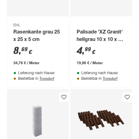
EHL
Rasenkante grau 25
Palisade 'XZ Granit'
x 25 x 5 cm
hellgrau 10 x 10 x 25
cm
8
,
4
,
69
99
€
€
34,76 € / Meter
19,96 € / Meter
Lieferung nach Hause
Lieferung nach Hause
Troisdorf
Troisdorf
Bestellbar in
Bestellbar in