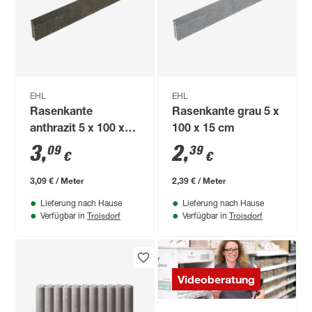
EHL
EHL
Rasenkante
Rasenkante grau 5 x
anthrazit 5 x 100 x
100 x 15 cm
25 cm
3
,
2
,
09
39
€
€
3,09 € / Meter
2,39 € / Meter
Lieferung nach Hause
Lieferung nach Hause
Troisdorf
Troisdorf
Verfügbar in
Verfügbar in
Videoberatung