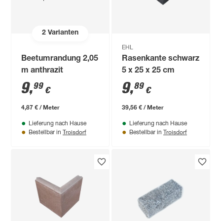
2
Varianten
EHL
Beetumrandung 2,05
Rasenkante schwarz
m anthrazit
5 x 25 x 25 cm
9
,
9
,
99
89
€
€
4,87 € / Meter
39,56 € / Meter
Lieferung nach Hause
Lieferung nach Hause
Troisdorf
Troisdorf
Bestellbar in
Bestellbar in