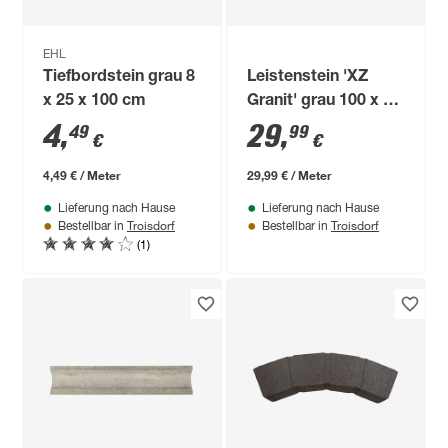
EHL
Tiefbordstein grau 8
Leistenstein 'XZ
x 25 x 100 cm
Granit' grau 100 x 22
x 6 cm
4
,
29
,
49
99
€
€
4,49 € / Meter
29,99 € / Meter
Lieferung nach Hause
Lieferung nach Hause
Troisdorf
Troisdorf
Bestellbar in
Bestellbar in
(1)