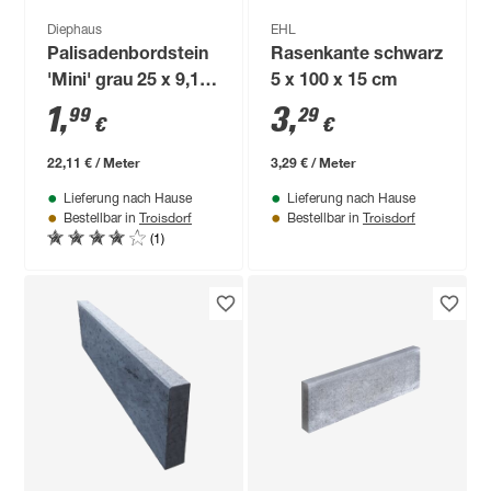
Diephaus
EHL
Palisadenbordstein
Rasenkante schwarz
'Mini' grau 25 x 9,1 x
5 x 100 x 15 cm
6 cm
1
,
3
,
99
29
€
€
22,11 € / Meter
3,29 € / Meter
Lieferung nach Hause
Lieferung nach Hause
Troisdorf
Troisdorf
Bestellbar in
Bestellbar in
(1)