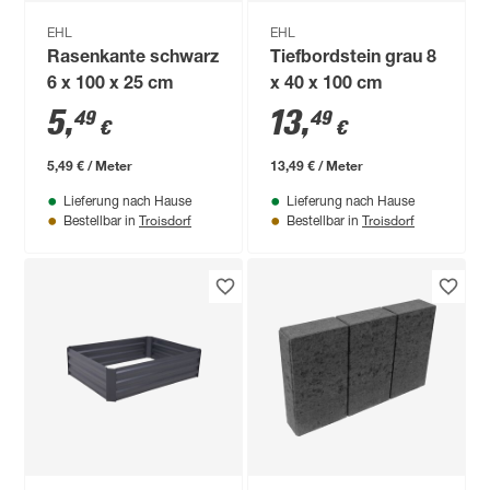
EHL
EHL
Rasenkante schwarz
Tiefbordstein grau 8
6 x 100 x 25 cm
x 40 x 100 cm
5
,
13
,
49
49
€
€
5,49 € / Meter
13,49 € / Meter
Lieferung nach Hause
Lieferung nach Hause
Troisdorf
Troisdorf
Bestellbar in
Bestellbar in