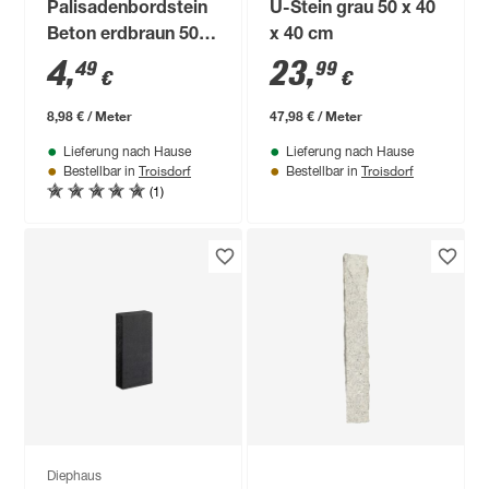
Palisadenbordstein
U-Stein grau 50 x 40
Beton erdbraun 50 x
x 40 cm
25 x 6 cm
4
,
23
,
49
99
€
€
8,98 € / Meter
47,98 € / Meter
Lieferung nach Hause
Lieferung nach Hause
Troisdorf
Troisdorf
Bestellbar in
Bestellbar in
(1)
Diephaus