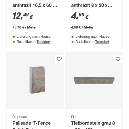
anthrazit 16,5 x 60 x
anthrazit 8 x 20 x
12 cm
100 cm
12
,
4
,
49
69
€
€
75,70 € / Meter
4,69 € / Meter
Lieferung nach Hause
Lieferung nach Hause
Troisdorf
Troisdorf
Bestellbar in
Bestellbar in
Diephaus
EHL
Palisade 'T-Fence
Tiefbordstein grau 8