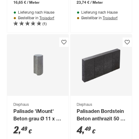
16,65 € / Meter
23,74 € / Meter
Lieferung nach Hause
Lieferung nach Hause
Troisdorf
Troisdorf
Bestellbar in
Bestellbar in
(1)
Diephaus
Diephaus
Palisade 'iMount'
Palisaden Bordstein
Beton grau Ø 11 x 40
Beton anthrazit 50 x
cm
25 x 6 cm
2
,
4
,
49
49
€
€