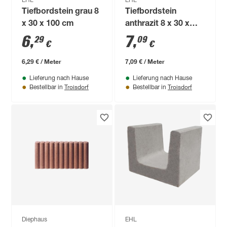
EHL
EHL
Tiefbordstein grau 8
Tiefbordstein
x 30 x 100 cm
anthrazit 8 x 30 x
100 cm
6
,
7
,
29
09
€
€
6,29 € / Meter
7,09 € / Meter
Lieferung nach Hause
Lieferung nach Hause
Troisdorf
Troisdorf
Bestellbar in
Bestellbar in
Diephaus
EHL