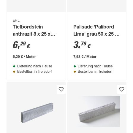
EHL
Tiefbordstein
Palisade 'Palibord
anthrazit 8 x 25 x
Lima' grau 50 x 25 x
100 cm
6 cm
6
,
3
,
29
79
€
€
6,29 € / Meter
7,58 € / Meter
Lieferung nach Hause
Lieferung nach Hause
Troisdorf
Troisdorf
Bestellbar in
Bestellbar in