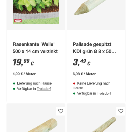
Rasenkante 'Welle'
Palisade gespitzt
500 x 14 cm verzinkt
KDI grün Ø 8 x 50
cm
19
,
3
,
99
49
€
€
4,00 € / Meter
6,98 € / Meter
Lieferung nach Hause
Keine Lieferung nach
Troisdorf
Hause
Verfügbar in
Troisdorf
Verfügbar in