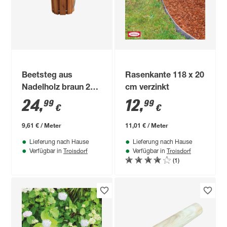
Beetsteg aus
Rasenkante 118 x 20
Nadelholz braun 260
cm verzinkt
x 30 cm
24
,
12
,
99
99
€
€
9,61 € / Meter
11,01 € / Meter
Lieferung nach Hause
Lieferung nach Hause
Troisdorf
Troisdorf
Verfügbar in
Verfügbar in
(1)