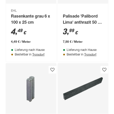
EHL
Rasenkante grau 6 x
Palisade 'Palibord
100 x 25 cm
Lima' anthrazit 50 x
25 x 6 cm
4
,
3
,
49
99
€
€
4,49 € / Meter
7,98 € / Meter
Lieferung nach Hause
Lieferung nach Hause
Troisdorf
Troisdorf
Bestellbar in
Bestellbar in