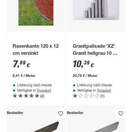
Rasenkante 120 x 12
Granitpalisade 'XZ'
cm verzinkt
Granit hellgrau 10 x
10 x 50 cm
7
,
10
,
69
39
€
€
6,41 € / Meter
20,78 € / Meter
Lieferung nach Hause
Lieferung nach Hause
Troisdorf
Troisdorf
Verfügbar in
Verfügbar in
(2)
(1)
Bestseller
Bestseller