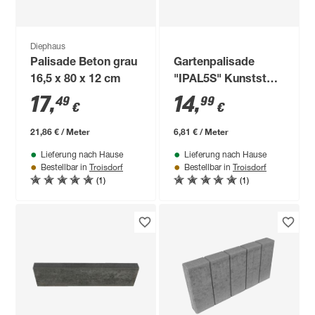
Diephaus
Palisade Beton grau
Gartenpalisade
16,5 x 80 x 12 cm
"IPAL5S" Kunststoff
braun 220 cm 8-tlg.
17
,
14
,
49
99
€
€
21,86 € / Meter
6,81 € / Meter
Lieferung nach Hause
Lieferung nach Hause
Troisdorf
Troisdorf
Bestellbar in
Bestellbar in
(1)
(1)