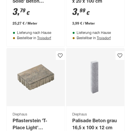
Solid' Beton
x 20 x 100 cm
muschelkalkfarben
3
,
3
,
79
99
€
€
15 x 30 x 4,5 cm
25,27 € / Meter
3,99 € / Meter
Lieferung nach Hause
Lieferung nach Hause
Troisdorf
Troisdorf
Bestellbar in
Bestellbar in
Diephaus
Diephaus
Pflasterstein 'T-
Palisade Beton grau
Place Light'
16,5 x 100 x 12 cm