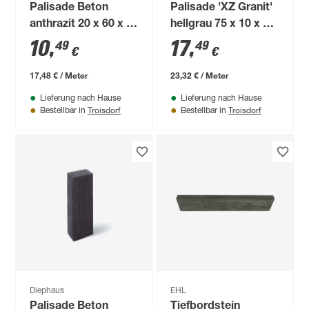
Palisade Beton
Palisade 'XZ Granit'
anthrazit 20 x 60 x 8
hellgrau 75 x 10 x 10
cm
cm
10
,
17
,
49
49
€
€
17,48 € / Meter
23,32 € / Meter
Lieferung nach Hause
Lieferung nach Hause
Troisdorf
Troisdorf
Bestellbar in
Bestellbar in
Diephaus
EHL
Palisade Beton
Tiefbordstein