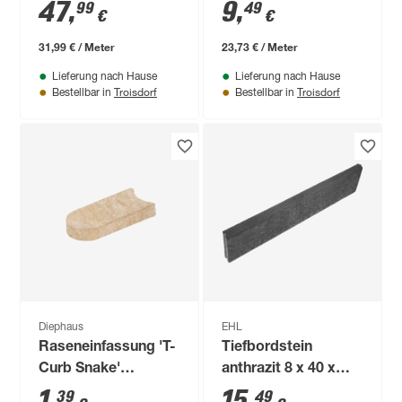
12 cm
47
,
9
,
99
49
€
€
31,99 € / Meter
23,73 € / Meter
Lieferung nach Hause
Lieferung nach Hause
Troisdorf
Troisdorf
Bestellbar in
Bestellbar in
Diephaus
EHL
Raseneinfassung 'T-
Tiefbordstein
Curb Snake'
anthrazit 8 x 40 x
sandstein 12 x 24 x 4
100 cm
1
,
15
,
39
49