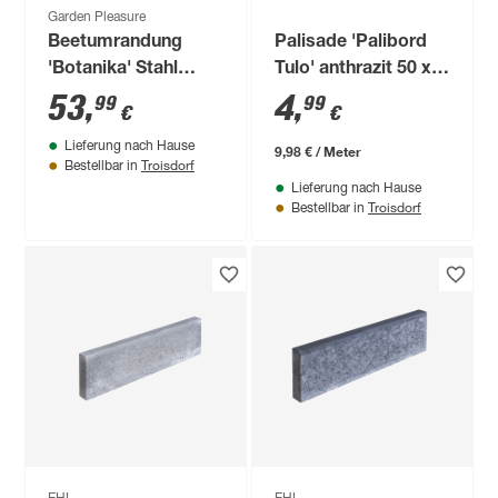
Garden Pleasure
Beetumrandung
Palisade 'Palibord
'Botanika' Stahl
Tulo' anthrazit 50 x
anthrazit 120,5 x 91
30 x 6 cm
53
,
4
,
99
99
€
€
x 30 cm
Lieferung nach Hause
9,98 € / Meter
Troisdorf
Bestellbar in
Lieferung nach Hause
Troisdorf
Bestellbar in