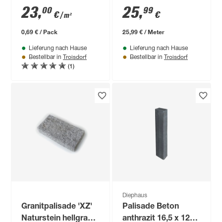
muschelkalkfarben
23
,
25
,
00
99
€
€
/ m²
15 x 5 x 20 cm
0,69 € / Pack
25,99 € / Meter
Lieferung nach Hause
Lieferung nach Hause
Troisdorf
Troisdorf
Bestellbar in
Bestellbar in
(1)
Diephaus
Granitpalisade 'XZ'
Palisade Beton
Naturstein hellgrau
anthrazit 16,5 x 120