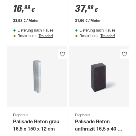
50 cm x 25 cm x 10
x 12 cm
16
,
37
,
99
99
€
€
cm
33,98 € / Meter
31,66 € / Meter
Lieferung nach Hause
Lieferung nach Hause
Troisdorf
Troisdorf
Bestellbar in
Bestellbar in
Diephaus
Diephaus
Palisade Beton grau
Palisade Beton
16,5 x 150 x 12 cm
anthrazit 16,5 x 40 x