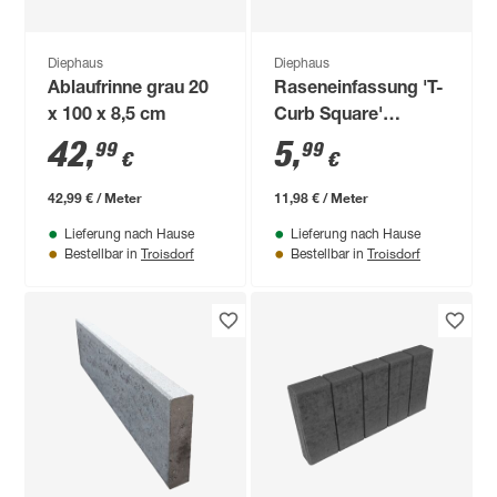
Diephaus
Diephaus
Ablaufrinne grau 20
Raseneinfassung 'T-
x 100 x 8,5 cm
Curb Square'
anthrazitfarben 11,5
42
,
5
,
99
99
€
€
x 50 x 8 cm
42,99 € / Meter
11,98 € / Meter
Lieferung nach Hause
Lieferung nach Hause
Troisdorf
Troisdorf
Bestellbar in
Bestellbar in