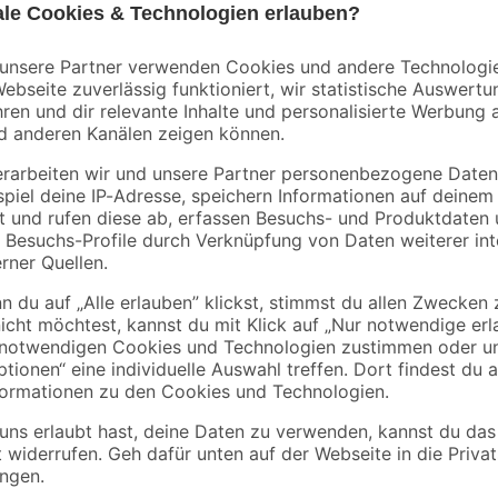
EHL
EHL
kg
Raseneinfassung
Rasenkante grau 5 x
'Rasenbord'
100 x 15 cm
beidseitig abgerundet
2
,
2
,
49
39
€
€
5 x 25 x 100 cm grau
2,49 € / Meter
2,39 € / Meter
Diese stabile Raseneinfassung tre
Pflaster- oder Terrassenflächen, 
 Biegungen