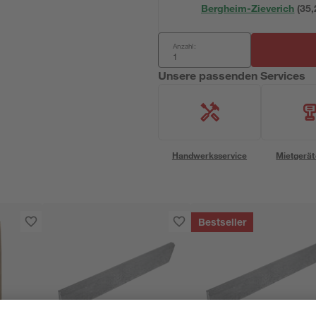
Bergheim-Zieverich
(
35,
Anzahl:
Unsere passenden Services
Handwerksservice
Mietgerät
Bestseller