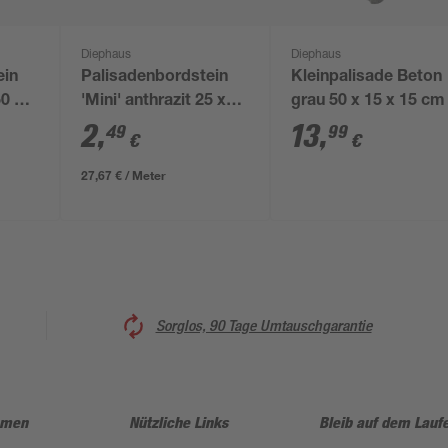
Diephaus
Diephaus
ein
Palisadenbordstein
Kleinpalisade Beton
0 x
'Mini' anthrazit 25 x
grau 50 x 15 x 15 cm
9,1 x 6 cm
2
,
13
,
49
99
€
€
27,67 € / Meter
Sorglos, 90 Tage Umtauschgarantie
hmen
Nützliche Links
Bleib auf dem Lauf