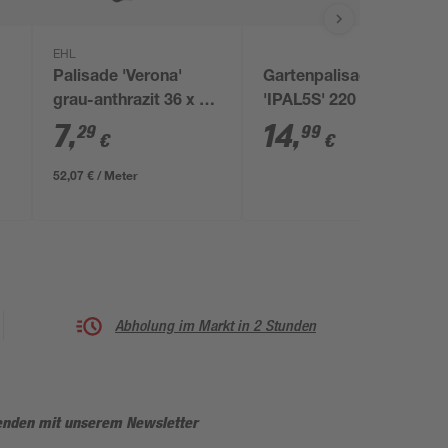
EHL
Palisade 'Verona'
Gartenpalisade
grau-anthrazit 36 x 14
'IPAL5S' 220 x 24,5
x 12 cm
cm Kunststoff
7
,
14
,
29
99
€
€
anthrazit 8-tlg.
52,07 € / Meter
Abholung im Markt in 2 Stunden
enden mit unserem Newsletter