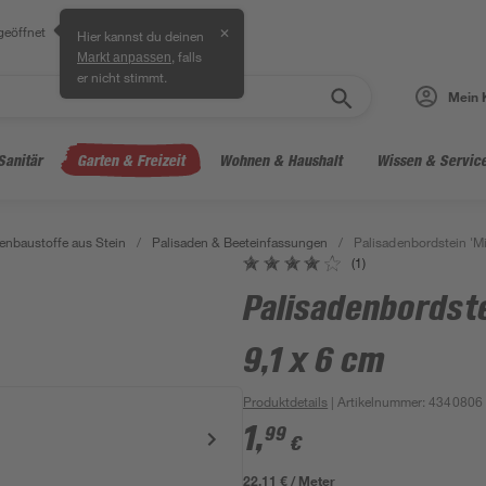
geöffnet
✕
Hier kannst du deinen
, falls
Markt anpassen
er nicht stimmt.
Mein 
Sanitär
Garten & Freizeit
Wohnen & Haushalt
Wissen & Servic
enbaustoffe aus Stein
/
Palisaden & Beeteinfassungen
/
Palisadenbordstein 'Mi
(1)
Palisadenbordste
9,1 x 6 cm
Produktdetails
| Artikelnummer
:
4340806
1
,
99
€
22,11 € / Meter