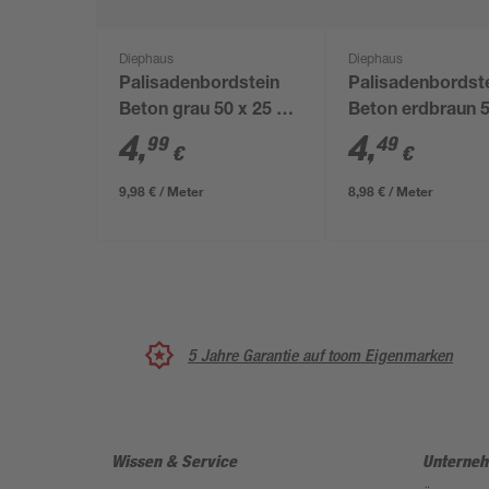
Diephaus
Diephaus
Palisadenbordstein
Palisadenbordst
Beton grau 50 x 25 x 6
Beton erdbraun 5
cm
25 x 6 cm
4
,
4
,
99
49
€
€
9,98 € / Meter
8,98 € / Meter
5 Jahre Garantie auf toom Eigenmarken
Wissen & Service
Unterne