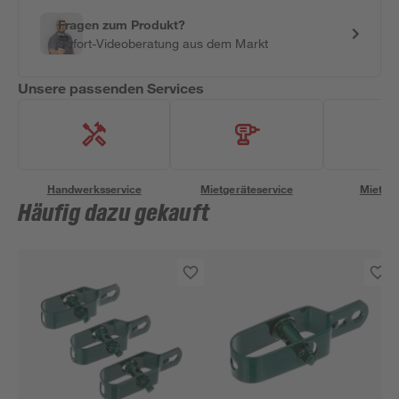
Fragen zum Produkt?
Sofort-Videoberatung aus dem Markt
Unsere passenden Services
Handwerksservice
Mietgeräteservice
Miettra
Häufig dazu gekauft