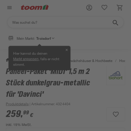
Mein Markt:
Troisdorf
✕
Hier kannst du deinen
, falls er nicht
Markt anpassen
/
Garten & Freizeit
/
Anzucht, Gewächshäuser & Hochbeete
/
Hochbe
stimmt.
Paneel-Paket 'MIDI' 1,5 m 2
Stück dunkelgrau-metallic
für 'Davinci'
Produktdetails
| Artikelnummer
:
4324404
259
,
99
€
inkl. 19% MwSt.