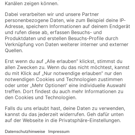
Folge uns
Zahlungsarten
Versandarten
Sicher einkaufen
Jetzt die toom-App herunterladen
Alle Preisangaben in EUR inkl. gesetzl. MwSt.. Die dargestellten Angebote sind unter
Umständen nicht in allen Märkten verfügbar. Die angegebenen Verfügbarkeiten beziehen
sich auf den unter "Mein Markt" ausgewählten toom Baumarkt. Alle Angebote und
Produkte nur solange der Vorrat reicht.
*Paketversand ab 59 € versandkostenfrei, gilt nicht für Artikel mit Speditionsversand, hier