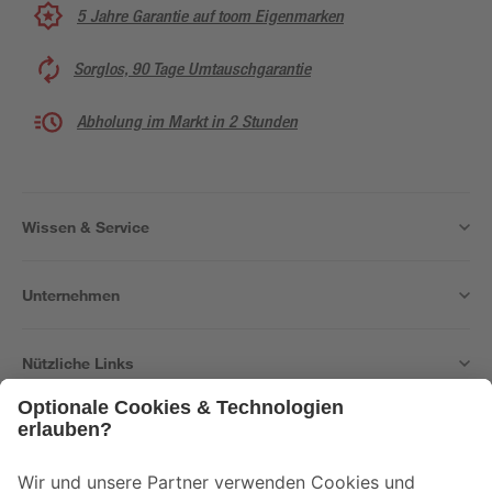
5 Jahre Garantie auf toom Eigenmarken
Sorglos, 90 Tage Umtauschgarantie
Abholung im Markt in 2 Stunden
Wissen & Service
Unternehmen
Nützliche Links
Bleib auf dem Laufenden mit unserem Newsletter
Der toom Newsletter: Keine Angebote und Aktionen mehr verpassen!