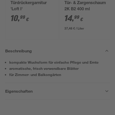
Türdrückergarnitur
Tür- & Zargenschaum
'Loft I'
2K B2 400 ml
10
,
14
,
99
99
€
€
37,48 € / Liter
Beschreibung
kompakte Wuchsform für einfache Pflege und Ernte
aromatische, frisch verwendbare Blätter
für Zimmer- und Balkongärten
Eigenschaften