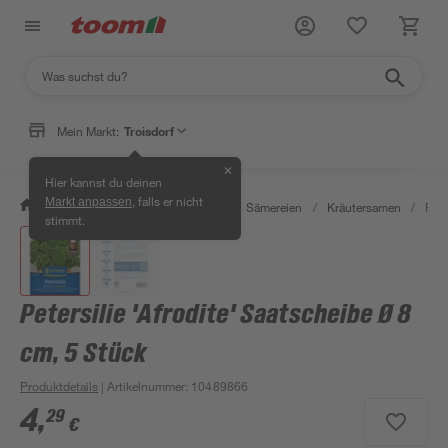
Mein Markt:
Troisdorf
✕
Hier kannst du deinen
, falls er nicht
Markt anpassen
/
Garten & Freizeit
/
Pflanzen
/
Sämereien
/
Kräutersamen
/
Pete
stimmt.
Petersilie 'Afrodite' Saatscheibe Ø 8
cm, 5 Stück
Produktdetails
| Artikelnummer
:
10489866
4
,
29
€