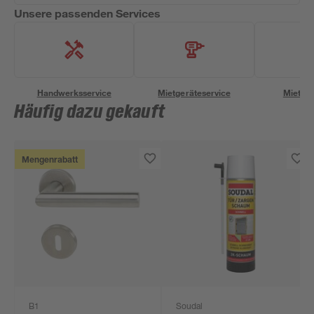
Unsere passenden Services
Handwerksservice
Mietgeräteservice
Miettra
Häufig dazu gekauft
Mengenrabatt
B1
Soudal