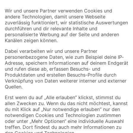
Bleib auf dem Laufenden mit unserem Newsletter
Der toom Newsletter: Keine Angebote und Aktionen mehr verpassen!
Zur Newsletter Anmeldung
Folge uns
Zahlungsarten
Versandarten
Sicher einkaufen
Jetzt die toom-App herunterladen