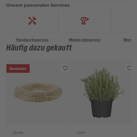
Unsere passenden Services
Handwerksservice
Mietgeräteservice
Miettra
Häufig dazu gekauft
Bestseller
Glorex
toom