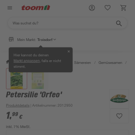
Mein Markt:
Troisdorf
✕
Hier kannst du deinen
, falls er nicht
Markt anpassen
/
Garten & Freizeit
/
Pflanzen
/
Sämereien
/
Gemüsesamen
/
Pet
stimmt.
Petersilie 'Orfeo'
Produktdetails
| Artikelnummer
:
2012950
1
,
99
€
inkl. 7% MwSt.