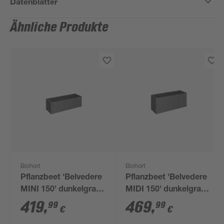
Datenblätter
Ähnliche Produkte
Biohort
Biohort
Pflanzbeet 'Belvedere
Pflanzbeet 'Belvedere
MINI 150' dunkelgrau-
MIDI 150' dunkelgrau-
metallic 152 x 53 x 45
metallic 152 x 53 x 61
419
,
469
,
99
99
€
€
cm
cm