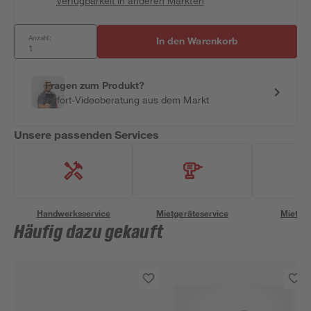
Verfügbarkeit in anderen Märkten
Anzahl:
In den Warenkorb
Fragen zum Produkt?
Sofort-Videoberatung aus dem Markt
Unsere passenden Services
Handwerksservice
Mietgeräteservice
Miettra
Häufig dazu gekauft