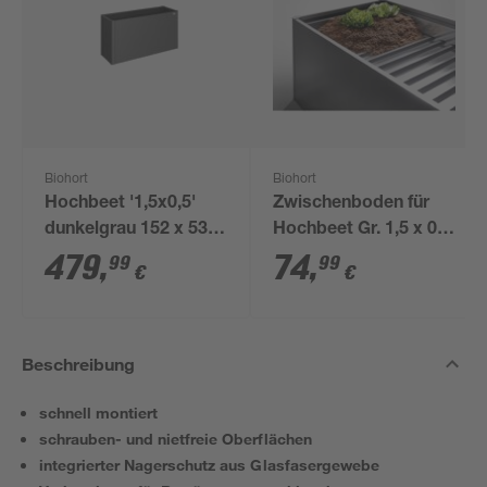
Biohort
Biohort
Hochbeet '1,5x0,5'
Zwischenboden für
dunkelgrau 152 x 53 x
Hochbeet Gr. 1,5 x 0,5
77 cm
m
479
,
74
,
99
99
€
€
Beschreibung
schnell montiert
schrauben- und nietfreie Oberflächen
integrierter Nagerschutz aus Glasfasergewebe