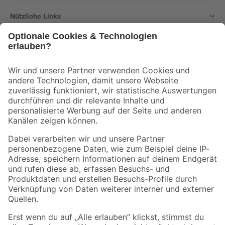
Nützliche Links
Bleib auf dem Laufenden mit unserem Newsletter
Der toom Newsletter: Keine Angebote und Aktionen mehr verpassen!
Zur Newsletter Anmeldung
Folge uns
Zahlungsarten
Versandarten
Sicher einkaufen