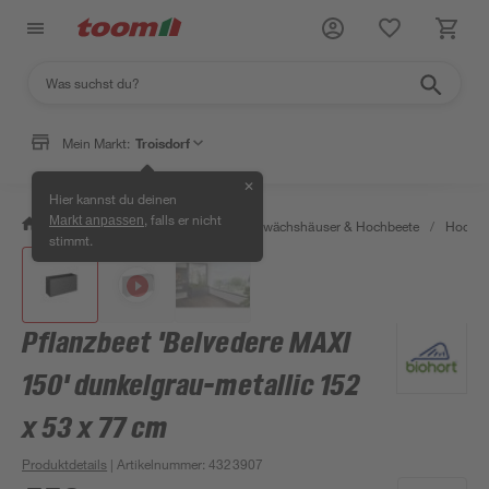
Mein Markt:
Troisdorf
✕
Hier kannst du deinen
, falls er nicht
Markt anpassen
/
Garten & Freizeit
/
Anzucht, Gewächshäuser & Hochbeete
/
Hochbe
stimmt.
Pflanzbeet 'Belvedere MAXI
150' dunkelgrau-metallic 152
x 53 x 77 cm
Produktdetails
| Artikelnummer
:
4323907