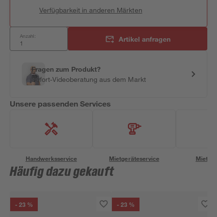
Verfügbarkeit in anderen Märkten
Anzahl:
Artikel anfragen
Fragen zum Produkt?
Sofort-Videoberatung aus dem Markt
Unsere passenden Services
Handwerksservice
Mietgeräteservice
Miettra
Häufig dazu gekauft
- 23 %
- 23 %