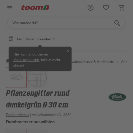
Mein Markt:
Troisdorf
✕
Hier kannst du deinen
, falls er nicht
Markt anpassen
/
Garten & Freizeit
/
Anzucht, Gewächshäuser & Hochbeete
/
Anzuch
stimmt.
Pflanzengitter rund
dunkelgrün Ø 30 cm
Produktdetails
| Artikelnummer
:
4313859
Durchmesser auswählen