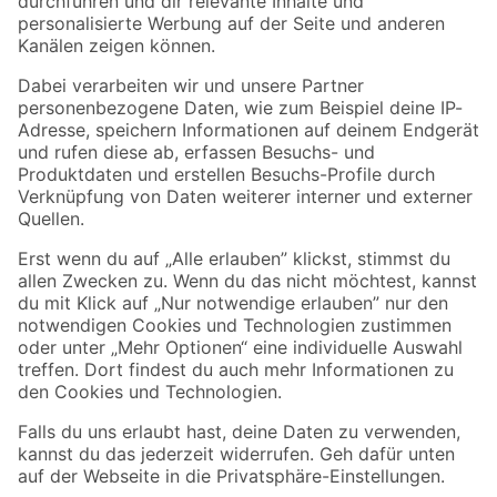
Folge uns
Zahlungsarten
Versandarten
Sicher einkaufen
Jetzt die toom-App herunterladen
Alle Preisangaben in EUR inkl. gesetzl. MwSt.. Die dargestellten Angebote sind unter
Umständen nicht in allen Märkten verfügbar. Die angegebenen Verfügbarkeiten beziehen
sich auf den unter "Mein Markt" ausgewählten toom Baumarkt. Alle Angebote und