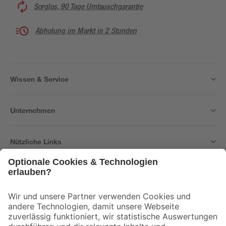
Sorglos, 90 Tage Umtauschgarantie
Abholung im Markt in 2 Stunden
Wissen & Service
Unternehmen
Nützliche Links
Bleib auf dem Laufenden mit unserem Newsletter
Der toom Newsletter: Keine Angebote und Aktionen mehr verpassen!
Zur Newsletter Anmeldung