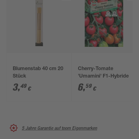
Blumenstab 40 cm 20
Cherry-Tomate
Stück
'Umamini' F1-Hybride
3
,
6
,
49
59
€
€
5 Jahre Garantie auf toom Eigenmarken