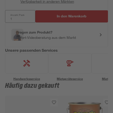
Verfügbarkeit in anderen Märkten
Anzahl: Pack
In den Warenkorb
Fragen zum Produkt?
Sofort-Videoberatung aus dem Markt
Unsere passenden Services
Handwerksservice
Mietgeräteservice
Miettra
Häufig dazu gekauft