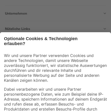
Unternehmen
Nützliche Links
Bleib auf dem Laufenden mit unserem Newsletter
Der toom Newsletter: Keine Angebote und Aktionen mehr verpassen!
Zur Newsletter Anmeldung
Folge uns
Zahlungsarten
Versandarten