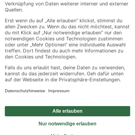
Sicher einkaufen
Jetzt die toom-App herunterladen
Alle Preisangaben in EUR inkl. gesetzl. MwSt.. Die dargestellten Angebote sind unter
Umständen nicht in allen Märkten verfügbar. Die angegebenen Verfügbarkeiten beziehen
sich auf den unter "Mein Markt" ausgewählten toom Baumarkt. Alle Angebote und
Produkte nur solange der Vorrat reicht.
*Paketversand ab 59 € versandkostenfrei, gilt nicht für Artikel mit Speditionsversand, hier
fallen zusätzliche Versandkosten an.
Datenschutz
Privatsphäre
Impressum
AGB
Nutzungsbedingungen
Widerrufsrecht
Vertrag widerrufen
Barrierefreiheit