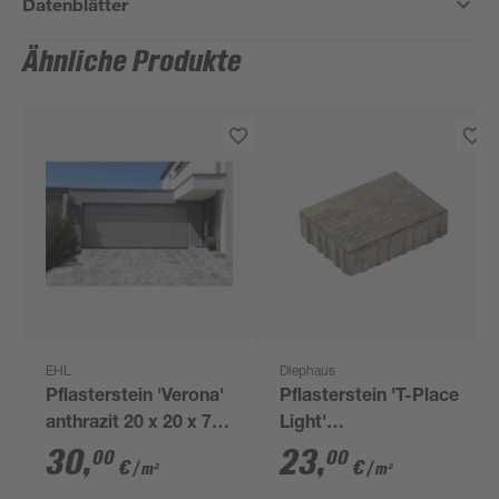
Datenblätter
Ähnliche Produkte
EHL
Diephaus
Pflasterstein 'Verona'
Pflasterstein 'T-Place
anthrazit 20 x 20 x 7
Light'
cm
muschelkalkfarben 15
30
,
23
,
00
00
€
€
/ m²
/ m²
x 5 x 20 cm