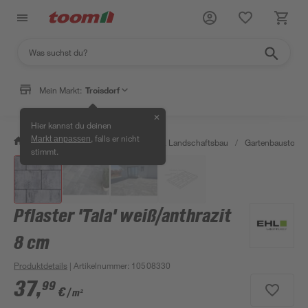
Mein Markt:
Troisdorf
✕
Hier kannst du deinen
, falls er nicht
Markt anpassen
/
Garten & Freizeit
/
Gartenbau & Landschaftsbau
/
Gartenbaustoffe 
stimmt.
Pflaster 'Tala' weiß/anthrazit
8 cm
Produktdetails
| Artikelnummer
:
10508330
37
,
99
€
/ m²