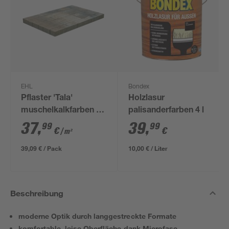
EHL
Bondex
Pflaster 'Tala'
Holzlasur
muschelkalkfarben 8
palisanderfarben 4 l
cm
37
,
39
,
99
99
€
€
/ m²
39,09 € / Pack
10,00 € / Liter
Beschreibung
moderne Optik durch langgestreckte Formate
komfortable, leise Oberfläche dank Microfase