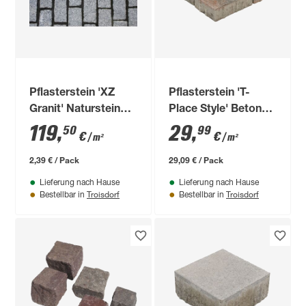
Pflasterstein 'XZ
Pflasterstein 'T-
Granit' Naturstein
Place Style' Beton
grauweiß 10 x 10 x
muschelbeige 114 x
119
,
29
,
50
99
€
€
/ m²
/ m²
20 cm
82 x 6 cm
2,39 € / Pack
29,09 € / Pack
Lieferung nach Hause
Lieferung nach Hause
Troisdorf
Troisdorf
Bestellbar in
Bestellbar in