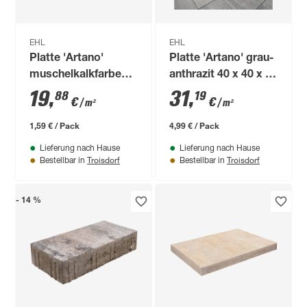
EHL
EHL
Platte 'Artano'
Platte 'Artano' grau-
muschelkalkfarben
anthrazit 40 x 40 x 4
40 x 20 x 4 cm
cm
19
,
31
,
88
19
€
€
/ m²
/ m²
1,59 € / Pack
4,99 € / Pack
Lieferung nach Hause
Lieferung nach Hause
Troisdorf
Troisdorf
Bestellbar in
Bestellbar in
- 14 %