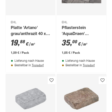
EHL
EHL
Platte 'Artano'
Pflasterstein
grau/anthrazit 40 x
'AquaDraen'
20 x 4 cm
weiß/anthrazit 22,5 x
19
,
35
,
88
00
€
€
/ m²
/ m²
15 x 6 cm
1,59 € / Pack
1,05 € / Pack
Lieferung nach Hause
Lieferung nach Hause
Troisdorf
Troisdorf
Bestellbar in
Bestellbar in