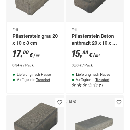
EHL
EHL
Pflasterstein grau 20
Pflasterstein Beton
x 10 x 8 cm
anthrazit 20 x 10 x 6
cm
17
,
15
,
00
00
€
€
/ m²
/ m²
0,34 € / Pack
0,30 € / Pack
Lieferung nach Hause
Lieferung nach Hause
Troisdorf
Troisdorf
Verfügbar in
Verfügbar in
(1)
- 13 %