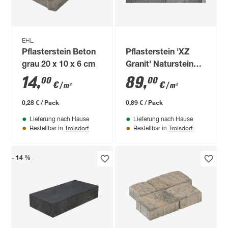
EHL
Pflasterstein Beton
Pflasterstein 'XZ
grau 20 x 10 x 6 cm
Granit' Naturstein
grauweiß 9 x 9 x 6
14
,
89
,
00
00
€
€
/ m²
/ m²
cm
0,28 € / Pack
0,89 € / Pack
Lieferung nach Hause
Lieferung nach Hause
Troisdorf
Troisdorf
Bestellbar in
Bestellbar in
- 14 %