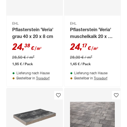
EHL
EHL
Pflasterstein 'Veria'
Pflasterstein 'Veria'
grau 40 x 20 x 8 cm
muschelkalk 20 x 30
x 8 cm
24
,
24
,
38
17
€
€
/ m²
/ m²
28,50 € / m²
28,00 € / m²
1,95 € / Pack
1,45 € / Pack
Lieferung nach Hause
Lieferung nach Hause
Troisdorf
Troisdorf
Bestellbar in
Bestellbar in