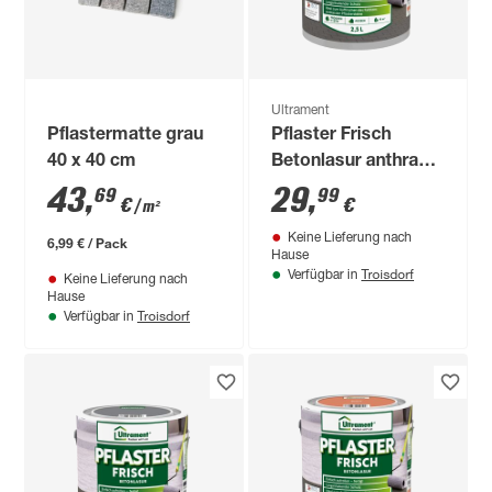
Ultrament
Pflastermatte grau
Pflaster Frisch
40 x 40 cm
Betonlasur anthrazit
2,5 l
43
,
29
,
69
99
€
€
/ m²
Keine Lieferung nach
6,99 € / Pack
Hause
Troisdorf
Verfügbar in
Keine Lieferung nach
Hause
Troisdorf
Verfügbar in