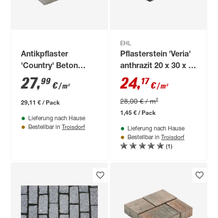
EHL
Antikpflaster
Pflasterstein 'Veria'
'Country' Beton
anthrazit 20 x 30 x 8
quarzit 121 x 83 x 6
cm
27
,
24
,
99
17
€
€
/ m²
/ m²
cm
28,00 € / m²
29,11 € / Pack
1,45 € / Pack
Lieferung nach Hause
Troisdorf
Bestellbar in
Lieferung nach Hause
Troisdorf
Bestellbar in
(1)