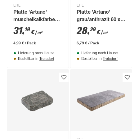
EHL
EHL
Platte 'Artano'
Platte 'Artano'
muschelkalkfarben
grau/anthrazit 60 x
40 x 40 x 4 cm
40 x 4 cm
31
,
28
,
19
29
€
€
/ m²
/ m²
4,99 € / Pack
6,79 € / Pack
Lieferung nach Hause
Lieferung nach Hause
Troisdorf
Troisdorf
Bestellbar in
Bestellbar in