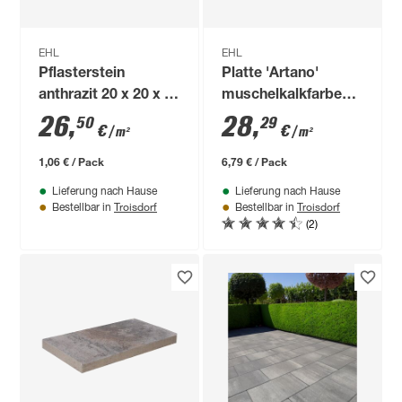
EHL
EHL
Pflasterstein
Platte 'Artano'
anthrazit 20 x 20 x 8
muschelkalkfarben
cm
60 x 40 x 4 cm
26
,
28
,
50
29
€
€
/ m²
/ m²
1,06 € / Pack
6,79 € / Pack
Lieferung nach Hause
Lieferung nach Hause
Troisdorf
Troisdorf
Bestellbar in
Bestellbar in
(2)