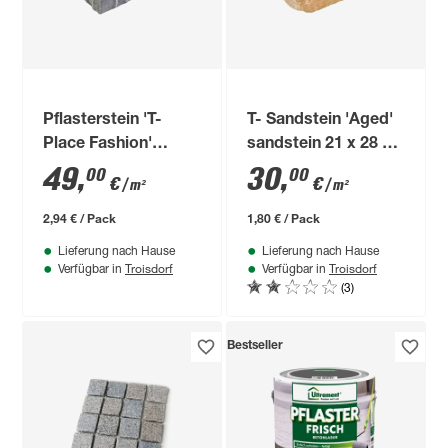
Pflasterstein 'T-
T- Sandstein 'Aged'
Place Fashion'
sandstein 21 x 28 x 7
Beton
cm
49
,
30
,
00
00
€
€
/ m²
/ m²
muschelkalkfarben
20 x 30 x 6 cm
2,94 € / Pack
1,80 € / Pack
Lieferung nach Hause
Lieferung nach Hause
Troisdorf
Troisdorf
Verfügbar in
Verfügbar in
(3)
Bestseller