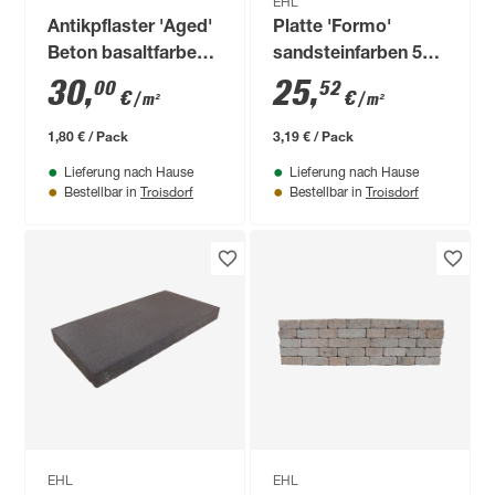
EHL
Antikpflaster 'Aged'
Platte 'Formo'
Beton basaltfarben
sandsteinfarben 50 x
21 x 28 x 7 cm
25 x 4 cm
30
,
25
,
00
52
€
€
/ m²
/ m²
1,80 € / Pack
3,19 € / Pack
Lieferung nach Hause
Lieferung nach Hause
Troisdorf
Troisdorf
Bestellbar in
Bestellbar in
EHL
EHL