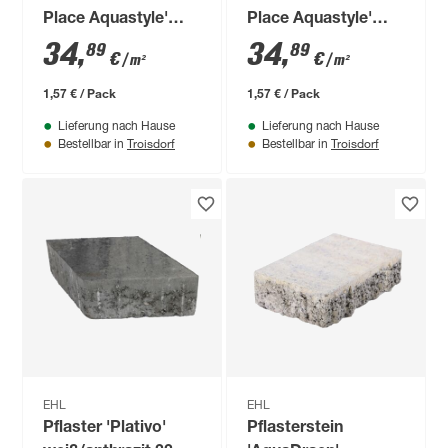
Place Aquastyle'
Place Aquastyle'
Beton weiß/schwarz
Beton sandweiß 30 x
34
,
34
,
89
89
€
€
/ m²
/ m²
30 x 15 x 6 cm
15 x 6 cm
1,57 € / Pack
1,57 € / Pack
Lieferung nach Hause
Lieferung nach Hause
Troisdorf
Troisdorf
Bestellbar in
Bestellbar in
EHL
EHL
Pflaster 'Plativo'
Pflasterstein