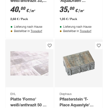
weiß/anthrazit 33,5 x
'AquaDraen'
20 x 8 cm
cremefarben 22,5 x
40
,
35
,
00
00
€
€
/ m²
/ m²
15 x 6 cm
2,68 € / Pack
1,05 € / Pack
Lieferung nach Hause
Lieferung nach Hause
Troisdorf
Troisdorf
Bestellbar in
Bestellbar in
EHL
Diephaus
Platte 'Formo'
Pflasterstein 'T-
weiß/anthrazit 50 x
Place Aquastyle'