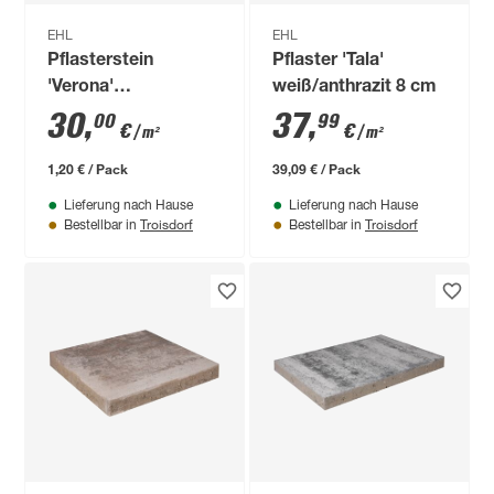
EHL
EHL
Pflasterstein
Pflaster 'Tala'
'Verona'
weiß/anthrazit 8 cm
muschelkalkfarben
30
,
37
,
00
99
€
€
/ m²
/ m²
20 x 20 x 7 cm
1,20 € / Pack
39,09 € / Pack
Lieferung nach Hause
Lieferung nach Hause
Troisdorf
Troisdorf
Bestellbar in
Bestellbar in