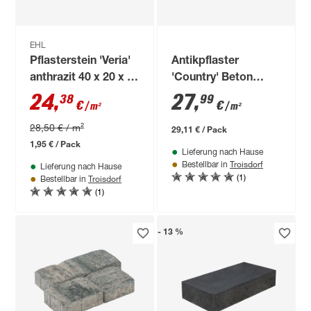
EHL
Pflasterstein 'Veria'
Antikpflaster
anthrazit 40 x 20 x 8
'Country' Beton
cm
muschelkalkfarben
24
,
27
,
38
99
€
€
/ m²
/ m²
122 x 83 x 6 cm
28,50 € / m²
29,11 € / Pack
1,95 € / Pack
Lieferung nach Hause
Troisdorf
Bestellbar in
Lieferung nach Hause
(1)
Troisdorf
Bestellbar in
(1)
- 13 %