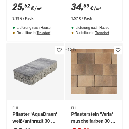
25 x 4 cm
Beton
25
,
34
,
52
89
€
€
/ m²
/ m²
muschelkalkfarben
30 x 15 x 6 cm
3,19 € / Pack
1,57 € / Pack
Lieferung nach Hause
Lieferung nach Hause
Troisdorf
Troisdorf
Bestellbar in
Bestellbar in
- 15 %
EHL
EHL
Pflaster 'AquaDraen'
Pflasterstein 'Veria'
weiß/anthrazit 30 x
muschelfarben 30 x
15 x 6 cm
20 x 6 cm