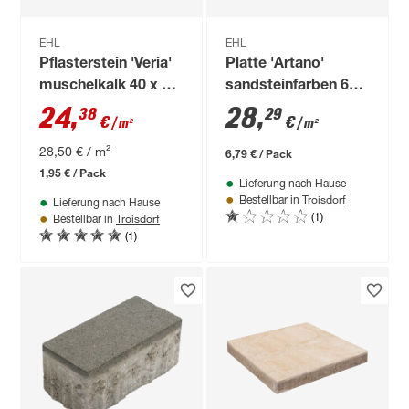
EHL
EHL
Pflasterstein 'Veria'
Platte 'Artano'
muschelkalk 40 x 20
sandsteinfarben 60 x
x 8 cm
40 x 4 cm
24
,
28
,
38
29
€
€
/ m²
/ m²
28,50 € / m²
6,79 € / Pack
1,95 € / Pack
Lieferung nach Hause
Troisdorf
Bestellbar in
Lieferung nach Hause
(1)
Troisdorf
Bestellbar in
(1)