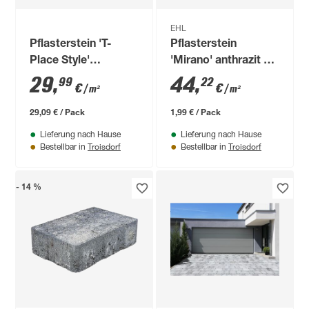
EHL
Pflasterstein 'T-
Pflasterstein
Place Style'
'Mirano' anthrazit 15
basaltfarben 114 x
x 30 x 8 cm
29
,
44
,
99
22
€
€
/ m²
/ m²
82 x 6 cm
29,09 € / Pack
1,99 € / Pack
Lieferung nach Hause
Lieferung nach Hause
Troisdorf
Troisdorf
Bestellbar in
Bestellbar in
- 14 %