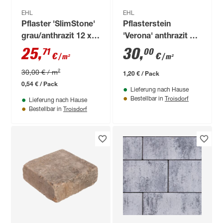
EHL
EHL
Pflaster 'SlimStone'
Pflasterstein
grau/anthrazit 12 x
'Verona' anthrazit 20
18 x 5 cm
x 20 x 7 cm
25
,
30
,
71
00
€
€
/ m²
/ m²
30,00 € / m²
1,20 € / Pack
0,54 € / Pack
Lieferung nach Hause
Troisdorf
Bestellbar in
Lieferung nach Hause
Troisdorf
Bestellbar in