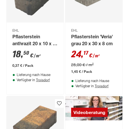
EHL
EHL
Pflasterstein
Pflasterstein 'Veria'
anthrazit 20 x 10 x 8
grau 20 x 30 x 8 cm
cm
18
,
24
,
50
17
€
€
/ m²
/ m²
28,00 € / m²
0,37 € / Pack
1,45 € / Pack
Lieferung nach Hause
Troisdorf
Verfügbar in
Lieferung nach Hause
Troisdorf
Verfügbar in
Videoberatung