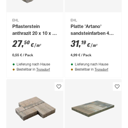
EHL
EHL
Pflasterstein
Platte 'Artano'
anthrazit 20 x 10 x 8
sandsteinfarben 40 x
cm
40 x 4 cm
27
,
31
,
50
19
€
€
/ m²
/ m²
0,55 € / Pack
4,99 € / Pack
Lieferung nach Hause
Lieferung nach Hause
Troisdorf
Troisdorf
Bestellbar in
Bestellbar in