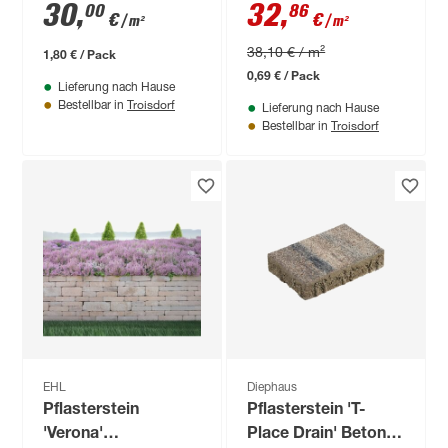
x 20 x 7 cm
x 5 cm anthrazit
30
,
32
,
00
86
€
€
/ m²
/ m²
38,10 € / m²
1,80 € / Pack
0,69 € / Pack
Lieferung nach Hause
Troisdorf
Bestellbar in
Lieferung nach Hause
Troisdorf
Bestellbar in
EHL
Diephaus
Pflasterstein
Pflasterstein 'T-
'Verona'
Place Drain' Beton