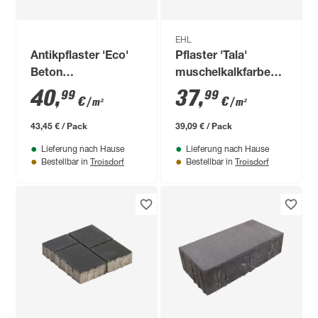
EHL
Antikpflaster 'Eco'
Pflaster 'Tala'
Beton
muschelkalkfarben 8
muschelkalkfarben
cm
40
,
37
,
99
99
€
€
/ m²
/ m²
125 x 84 x 8 cm
43,45 € / Pack
39,09 € / Pack
Lieferung nach Hause
Lieferung nach Hause
Troisdorf
Troisdorf
Bestellbar in
Bestellbar in