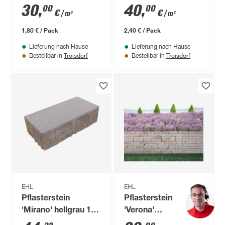
sandsteinfarben 30 x
muschelkalkfarben
30
,
40
,
00
00
€
€
/ m²
/ m²
20 x 7 cm
30 x 20 x 6 cm
1,80 € / Pack
2,40 € / Pack
Lieferung nach Hause
Lieferung nach Hause
Troisdorf
Troisdorf
Bestellbar in
Bestellbar in
EHL
EHL
Pflasterstein
Pflasterstein
'Mirano' hellgrau 15
'Verona'
x 30 x 8 cm
sandsteinfarben 20 x