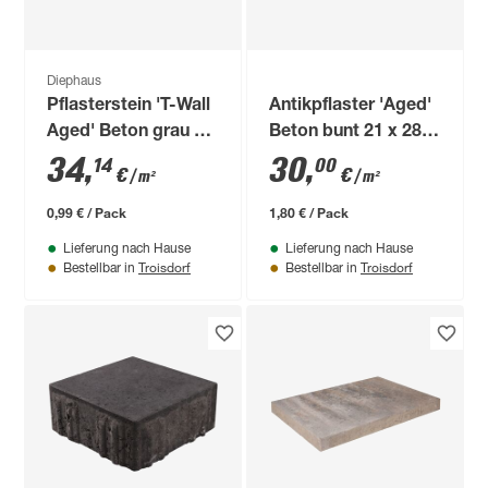
Diephaus
Pflasterstein 'T-Wall
Antikpflaster 'Aged'
Aged' Beton grau 21
Beton bunt 21 x 28 x
x 14 x 7 cm
7 cm
34
,
30
,
14
00
€
€
/ m²
/ m²
0,99 € / Pack
1,80 € / Pack
Lieferung nach Hause
Lieferung nach Hause
Troisdorf
Troisdorf
Bestellbar in
Bestellbar in