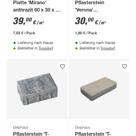
Platte 'Mirano'
Pflasterstein
anthrazit 60 x 30 x 5
'Verona'
cm
muschelkalkfarben
39
,
30
,
00
00
€
€
/ m²
/ m²
30 x 20 x 7 cm
7,02 € / Pack
1,80 € / Pack
Lieferung nach Hause
Lieferung nach Hause
Troisdorf
Troisdorf
Bestellbar in
Bestellbar in
Diephaus
Diephaus
Pflasterstein 'T-
Pflasterstein 'T-