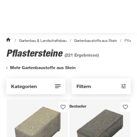
/
Gartenbau & Landschaftsbau
/
Gartenbaustoffe aus Stein
/
Pflaste
Pflastersteine
(
221
Ergebnisse)
Mehr Gartenbaustoffe aus Stein
Kategorien
Filtern
Bestseller