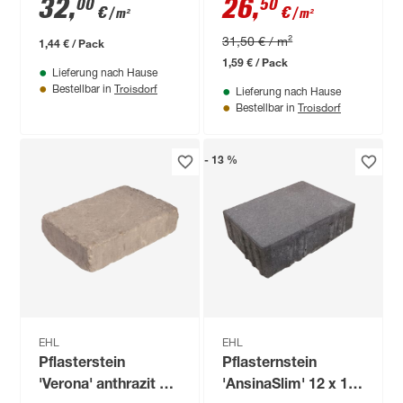
32
,
26
,
00
50
€
€
/ m²
/ m²
31,50 € / m²
1,44 € / Pack
1,59 € / Pack
Lieferung nach Hause
Troisdorf
Bestellbar in
Lieferung nach Hause
Troisdorf
Bestellbar in
- 13 %
EHL
EHL
Pflasterstein
Pflasternstein
'Verona' anthrazit 30
'AnsinaSlim' 12 x 18