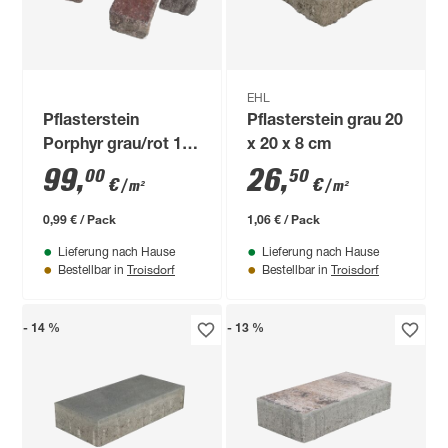
EHL
Pflasterstein
Pflasterstein grau 20
Porphyr grau/rot 10
x 20 x 8 cm
x 10 x 5-8 cm
99
,
26
,
00
50
€
€
/ m²
/ m²
0,99 € / Pack
1,06 € / Pack
Lieferung nach Hause
Lieferung nach Hause
Troisdorf
Troisdorf
Bestellbar in
Bestellbar in
- 14 %
- 13 %