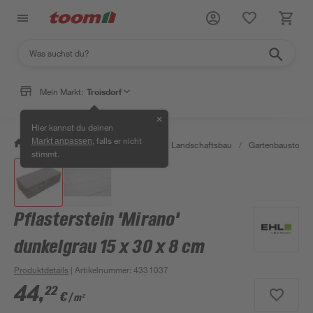
Mein Markt:
Troisdorf
✕
Hier kannst du deinen
, falls er nicht
Markt anpassen
/
Garten & Freizeit
/
Gartenbau & Landschaftsbau
/
Gartenbaustoffe 
stimmt.
Pflasterstein 'Mirano'
dunkelgrau 15 x 30 x 8 cm
Produktdetails
| Artikelnummer
:
4331037
44
,
22
€
/ m²