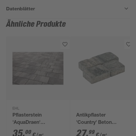
Datenblätter
Ähnliche Produkte
EHL
Pflasterstein
Antikpflaster
'AquaDraen'
'Country' Beton
weiß/anthrazit 22,5 x
quarzit 121 x 83 x 6
35
,
27
,
00
99
€
€
/ m²
/ m²