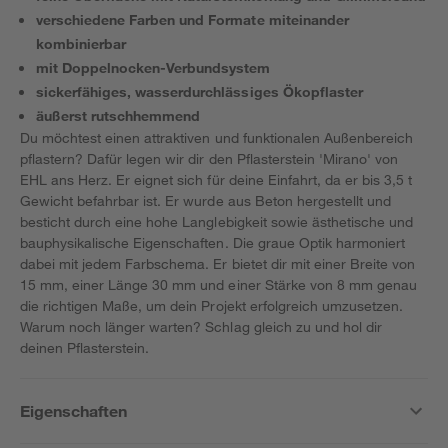
verschiedene Farben und Formate miteinander
kombinierbar
mit Doppelnocken-Verbundsystem
sickerfähiges, wasserdurchlässiges Ökopflaster
äußerst rutschhemmend
Du möchtest einen attraktiven und funktionalen Außenbereich
pflastern? Dafür legen wir dir den Pflasterstein 'Mirano' von
EHL ans Herz. Er eignet sich für deine Einfahrt, da er bis 3,5 t
Gewicht befahrbar ist. Er wurde aus Beton hergestellt und
besticht durch eine hohe Langlebigkeit sowie ästhetische und
bauphysikalische Eigenschaften. Die graue Optik harmoniert
dabei mit jedem Farbschema. Er bietet dir mit einer Breite von
15 mm, einer Länge 30 mm und einer Stärke von 8 mm genau
die richtigen Maße, um dein Projekt erfolgreich umzusetzen.
Warum noch länger warten? Schlag gleich zu und hol dir
deinen Pflasterstein.
Eigenschaften