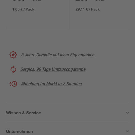
15 x 6 cm
cm
1,05 € / Pack
29,11 € / Pack
5 Jahre Garantie auf toom Eigenmarken
Sorglos, 90 Tage Umtauschgarantie
Abholung im Markt in 2 Stunden
Wissen & Service
Unternehmen