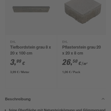
EHL
EHL
Tiefbordstein grau 8 x
Pflasterstein grau 20
20 x 100 cm
x 20 x 8 cm
3
,
26
,
99
50
€
€
/ m²
3,99 € / Meter
1,06 € / Pack
Beschreibung
feine Oberfläche mit Natursteinkörnung und Glimmersand