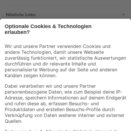
Nützliche Links
Bleib auf dem Laufenden mit unserem Newsletter
Der toom Newsletter: Keine Angebote und Aktionen mehr verpassen!
Zur Newsletter Anmeldung
Folge uns
Zahlungsarten
Versandarten
Sicher einkaufen