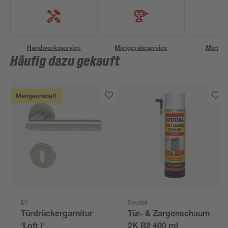
Handwerksservice
Mietgeräteservice
Miettra
Häufig dazu gekauft
Mengenrabatt
B1
Soudal
Türdrückergarnitur
Tür- & Zargenschaum
'Loft I'
2K B2 400 ml