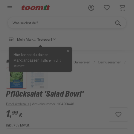
Mein Markt:
Troisdorf
✕
Hier kannst du deinen
, falls er nicht
Markt anpassen
/
Garten & Freizeit
/
Pflanzen
/
Sämereien
/
Gemüsesamen
/
Pfl
stimmt.
Pflücksalat 'Salad Bowl'
Produktdetails
| Artikelnummer
:
10490446
1
,
99
€
inkl. 7% MwSt.