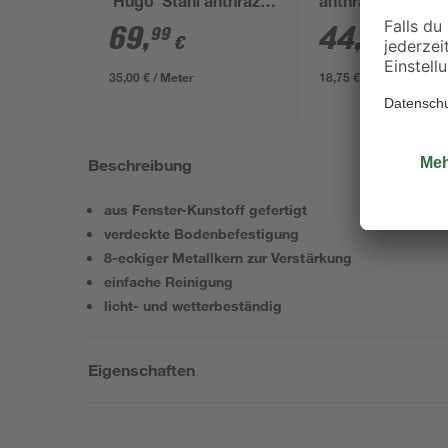
'Hugo' Stahl anthrazit
anthrazit für
200 x 180 cm
Doppelstabmatt
69
,
44
,
99
99
€
€
x 4 x 240 cm
35,00 € / Meter
18,75 € / Meter
Beschreibung
aus Fenster-Kunstoff gefertigt
verdeckte Bodenbefestigung
8-eckiger Metallkern zur Verstärkung
einfache Reinigung
licht- und wetterbeständig
Eigenschaften