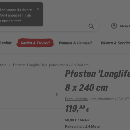
✕
ier kannst du deinen
, falls
Markt anpassen
r nicht stimmt.
Mein 
Sanitär
Garten & Freizeit
Wohnen & Haushalt
Wissen & Servic
ähle
/
Pfosten 'Longlife Riva' polareiche 8 x 8 x 240 cm
Pfosten 'Longlife
8 x 240 cm
Produktdetails
| Artikelnummer
:
4282127
119
,
99
€
50,00 € / Meter
Paketinhalt:
2,4 Meter