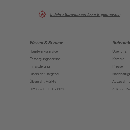
5 Jahre Garantie auf toom Eigenmarken
Wissen & Service
Unterne
Handwerksservice
Über uns
Entsorgungsservice
Karriere
Finanzierung
Presse
Übersicht Ratgeber
Nachhaltigk
Übersicht Märkte
Auszeichn
DIY-Städte-Index 2026
Affiliate-