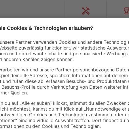
Handwerksservice
Mietgerät
Bestseller
tahl
Doppelstabmatte
Gartentor 'Hugo