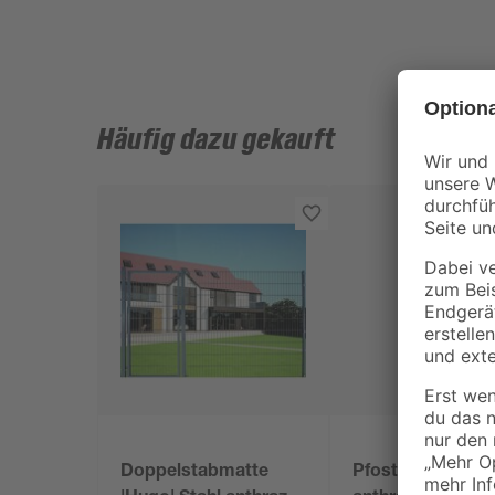
Häufig dazu gekauft
Doppelstabmatte
Pfosten 'Hugo' S