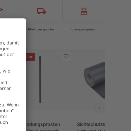
eservice
Miettransporter
Energie sparen
Bestseller
Verbindungspfosten
Sichtschutzstreifen