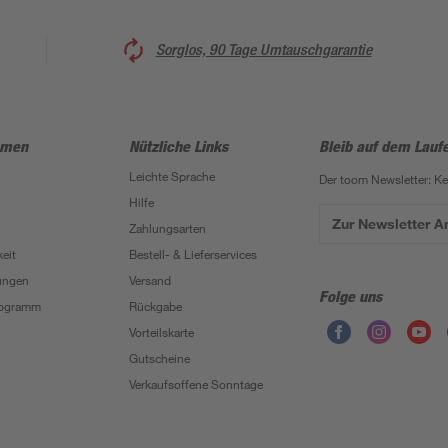
Sorglos, 90 Tage Umtauschgarantie
hmen
Nützliche Links
Bleib auf dem Lauf
Leichte Sprache
Der toom Newsletter: K
Hilfe
Zur Newsletter 
Zahlungsarten
eit
Bestell- & Lieferservices
ungen
Versand
Folge uns
Programm
Rückgabe
Vorteilskarte
Gutscheine
Verkaufsoffene Sonntage