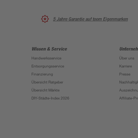
5 Jahre Garantie auf toom Eigenmarken
Wissen & Service
Unterne
Handwerksservice
Über uns
Entsorgungsservice
Karriere
Finanzierung
Presse
Übersicht Ratgeber
Nachhaltigk
Übersicht Märkte
Auszeichn
DIY-Städte-Index 2026
Affiliate-