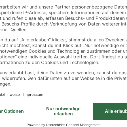
tte
Rahmen sägerau
Gipskartonplatte 20
2000 x 58 x 38 mm
x 125 x 1,25 cm
90 x
3
,
4
,
98
49
€
€
/ m²
1,99 € / Meter
11,23 € / Pack
Erleichtern Sie sich die Arbeit m
Holzgewindes ziehen sich die Schrau
dern
nach Holzart, das lästige Vorbohr
einen festen Halt. Da die Pfosten
wurden, sind sie ideal für die Ve