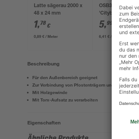
Latte sägerau 2000 x
OSB3-Verlegepla
48 x 24 mm
'Cityboard'
ungeschliffen 16
1
,
5
,
78
99
€
€
/ m²
634 x 12 mm
0,89 € / Meter
6,41 € / Pack
Beschreibung
Für den Außenbereich geeignet
Zur Verbindung von Pfostenträgern und Holzverbin
Mit Holzgewinde
Mit Torx-Aufsatz zu verarbeiten
Eigenschaften
Ähnliche Produkte