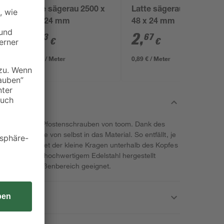
0
Latte sägerau 2500 x
Latte sägerau 3000 x
48 x 24 mm
48 x 24 mm
2
,
2
,
23
67
€
€
0,89 € / Meter
0,89 € / Meter
it den robusten Pfostenschrauben von toom. Dank des
ben fast wie von selbst in das Material. So entfällt, je
en. Zudem bietet der kleine Kragen unterhalb des Kopfes
schrauben aus hochwertigem Edelstahl hergestellt
rwendung im Außenbereich geeignet.