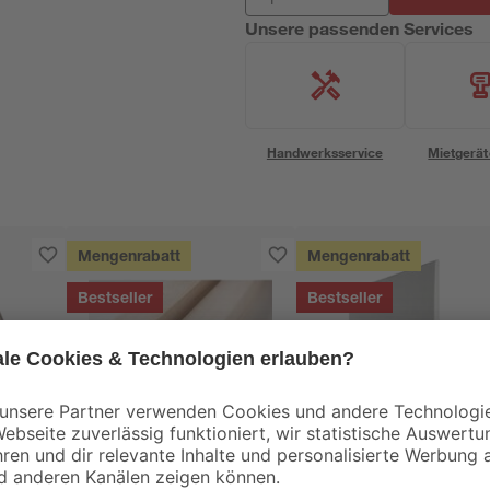
Unsere passenden Services
Handwerksservice
Mietgerät
Mengenrabatt
Mengenrabatt
Bestseller
Bestseller
binderholz
Knauf