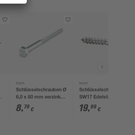
toom
toom
Schlüsselschrauben Ø
Schlüsselschrauben
40
6,0 x 80 mm verzinkt
SW17 Edelstahl 10 x
DIN 571 25 Stück
60 mm 10 Stück
8
,
19
,
79
99
€
€