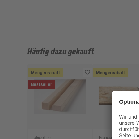
Häufig dazu gekauft
Mengenrabatt
Mengenrabatt
Bestseller
binderholz
Kronospan