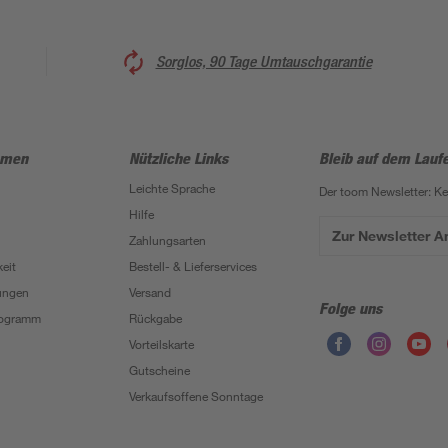
Sorglos, 90 Tage Umtauschgarantie
hmen
Nützliche Links
Bleib auf dem Lauf
Leichte Sprache
Der toom Newsletter: K
Hilfe
Zur Newsletter 
Zahlungsarten
eit
Bestell- & Lieferservices
ungen
Versand
Folge uns
Programm
Rückgabe
Vorteilskarte
Gutscheine
Verkaufsoffene Sonntage