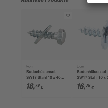
toom
toom
Bodenhülsenset
Bodenhülsenset
SW17 Stahl 10 x 40
SW17 Stahl 10 x 
mm 20 Stück
mm 20 Stück
16
,
16
,
79
79
€
€