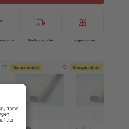
eservice
Miettransporter
Energie sparen
Mengenrabatt
Mengenrabatt
binderholz
binderholz