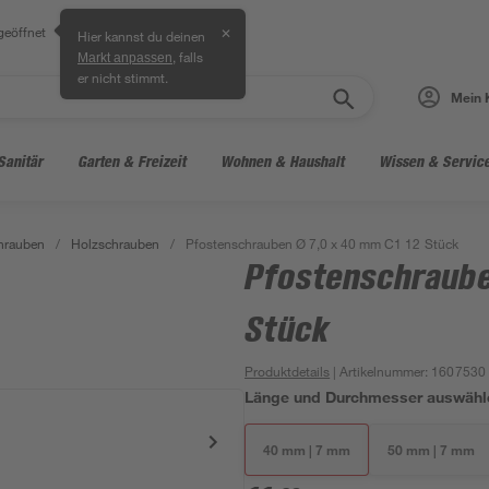
geöffnet
✕
Hier kannst du deinen
, falls
Markt anpassen
er nicht stimmt.
Mein 
Sanitär
Garten & Freizeit
Wohnen & Haushalt
Wissen & Servic
hrauben
/
Holzschrauben
/
Pfostenschrauben Ø 7,0 x 40 mm C1 12 Stück
Pfostenschraube
Stück
Produktdetails
| Artikelnummer
:
1607530
Länge und Durchmesser auswähl
40 mm | 7 mm
50 mm | 7 mm