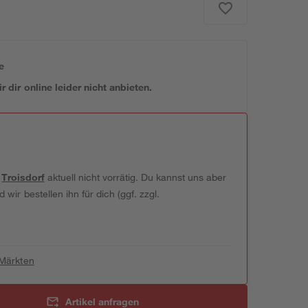
e
 dir online leider nicht anbieten.
t
Troisdorf
aktuell nicht vorrätig. Du kannst uns aber
wir bestellen ihn für dich (ggf. zzgl.
 Märkten
Artikel anfragen