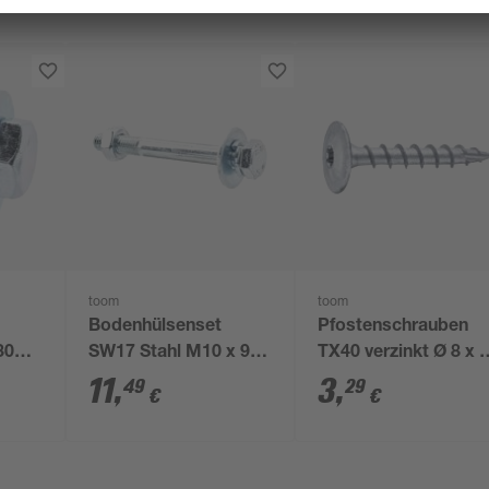
toom
toom
Bodenhülsenset
Pfostenschrauben
30
SW17 Stahl M10 x 90
TX40 verzinkt Ø 8 x 
mm 10 Stück
mm 8 Stück
11
,
3
,
49
29
€
€