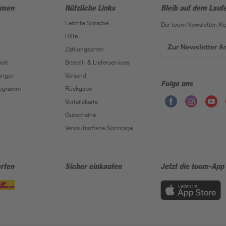
hmen
Nützliche Links
Bleib auf dem Lauf
Leichte Sprache
Der toom Newsletter: K
Hilfe
Zur Newsletter 
Zahlungsarten
eit
Bestell- & Lieferservices
ungen
Versand
Folge uns
Programm
Rückgabe
Vorteilskarte
Gutscheine
Verkaufsoffene Sonntage
rten
Sicher einkaufen
Jetzt die toom-App