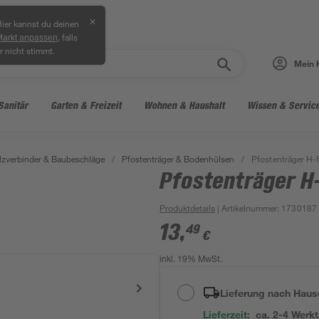
✕
ier kannst du deinen
, falls
Markt anpassen
r nicht stimmt.
Mein 
Sanitär
Garten & Freizeit
Wohnen & Haushalt
Wissen & Servic
lzverbinder & Baubeschläge
/
Pfostenträger & Bodenhülsen
/
Pfostenträger H-
Pfostenträger H
Produktdetails
| Artikelnummer
:
1730187
13
,
49
€
inkl. 19% MwSt.
Lieferung nach Haus
Lieferzeit:
ca. 2-4 Werk