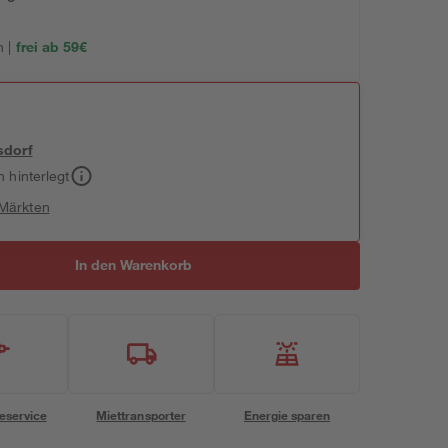
 |
frei ab 59€
sdorf
h hinterlegt
 Märkten
In den Warenkorb
eservice
Miettransporter
Energie sparen