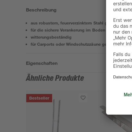
Beschreibung
aus robustem, feuerverzinktem Stahl gefertigt
für die sichere Verankerung im Boden
witterungsbeständig
für Carports oder Windschutzzäune geeignet
Eigenschaften
Ähnliche Produkte
Bestseller