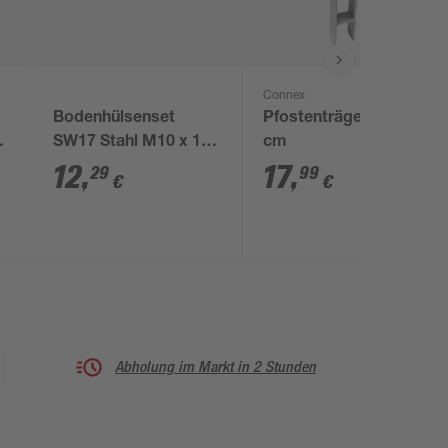
Connex
Bodenhülsenset
Pfostenträger 7,1 x 60
2
SW17 Stahl M10 x 110
cm
mm 10 Stück
12
,
17
,
29
99
€
€
Abholung im Markt in 2 Stunden