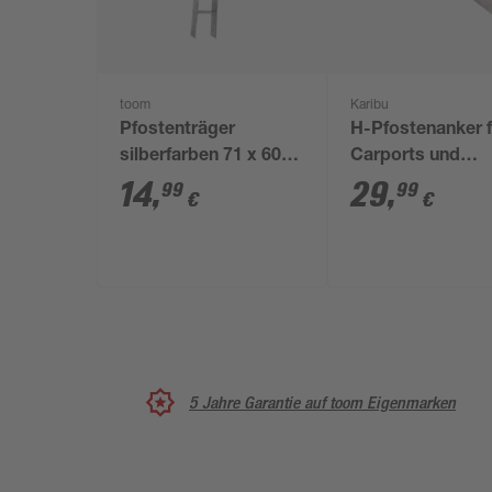
toom
Karibu
Pfostenträger
H-Pfostenanker f
silberfarben 71 x 600
Carports und
x 60 x 5 mm
Pavillons 9 x 9 c
14
,
29
,
99
99
€
€
5 Jahre Garantie auf toom Eigenmarken