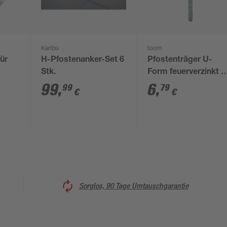
Karibu
toom
ür
H-Pfostenanker-Set 6
Pfostenträger U-
Stk.
Form feuerverzinkt 1
m
cm
99
,
6
,
99
79
€
€
Sorglos, 90 Tage Umtauschgarantie