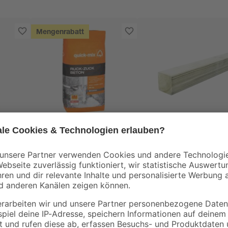
Mengenrabatt
Quick-mix
kg
Beton 'Ruck-Zuck' 25
Vierkantpfosten grü
kg
9 x 9 x 180 cm
8
,
15
,
99
49
€
€
0,36 € / Kilogramm
8,61 € / Meter