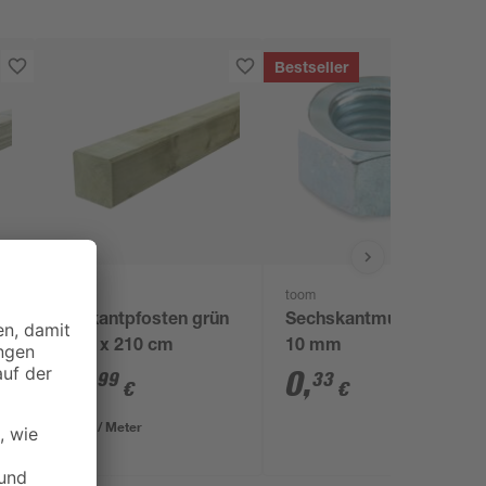
Bestseller
toom
n
Vierkantpfosten grün
Sechskantmutter Ø
9 x 9 x 210 cm
10 mm
19
,
0
,
99
33
€
€
9,52 € / Meter