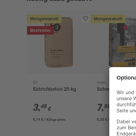
Mengenrabatt
Mengenrabatt
Bestseller
B1
toom
Estrichbeton 25 kg
Schnellbeton 25 
3
,
7
,
49
99
€
€
0,14 € / Kilogramm
0,32 € / Kilogramm