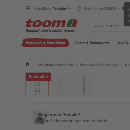
Mein Markt:
Troisdorf
Geöffnet bis 20:00 Uhr
H
e
Werkstatt & Maschinen
Bauen & Renovieren
Bad & 
/
Werkstatt & Maschinen
/
Eisenwaren & Beschläge
/
Ho
Bestseller
Fragen zum Produkt?
Sofort-Videoberatung aus dem Markt